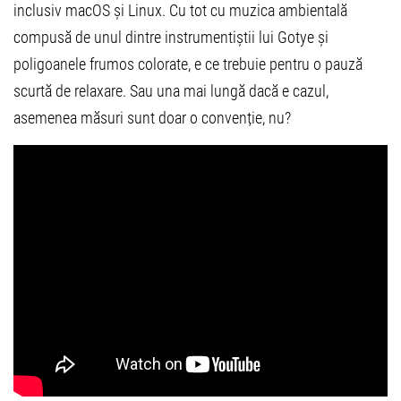
inclusiv macOS și Linux. Cu tot cu muzica ambientală
compusă de unul dintre instrumentiștii lui Gotye și
poligoanele frumos colorate, e ce trebuie pentru o pauză
scurtă de relaxare. Sau una mai lungă dacă e cazul,
asemenea măsuri sunt doar o convenție, nu?