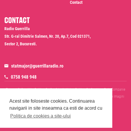
Contact
Contact
Radio Guerrilla
Str. G-ral Dimitrie Salmen, Nr. 20, Ap.7, Cod 021371,
Sector 2, Bucuresti.
statmajor@guerrillaradio.ro
0758 948 948
Termeni Si Conditii
Politica De Confidentialitate
Politica De Cookies
Date Companie
RADIO GUERRILLA SRL
Disclaimer SMS & WhatsApp
Informare Prelucrare Imagini
Acest site foloseste cookies.
Continuarea
Evenimente
Cod Deontologic
navigarii in site inseamna ca esti de acord cu
Politica de cookies a site-ului