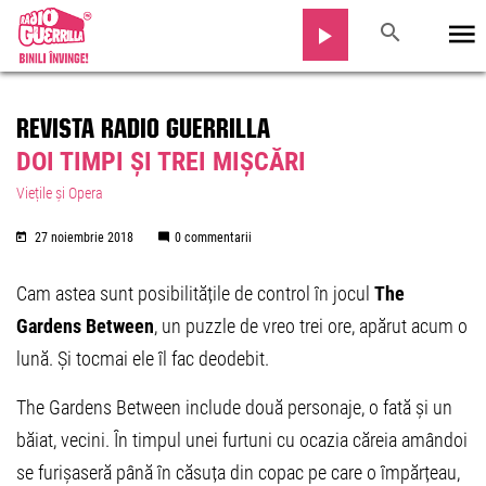
REVISTA RADIO GUERRILLA
DOI TIMPI ȘI TREI MIȘCĂRI
Viețile și Opera
27 noiembrie 2018
0 commentarii
Cam astea sunt posibilitățile de control în jocul
The
Gardens Between
, un puzzle de vreo trei ore, apărut acum o
lună. Și tocmai ele îl fac deodebit.
The Gardens Between include două personaje, o fată și un
băiat, vecini. În timpul unei furtuni cu ocazia căreia amândoi
se furișaseră până în căsuța din copac pe care o împărțeau,