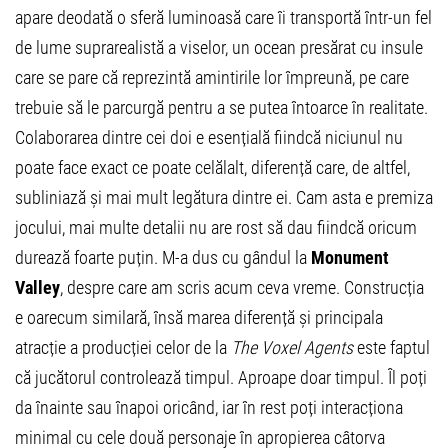
apare deodată o sferă luminoasă care îi transportă într-un fel
de lume suprarealistă a viselor, un ocean presărat cu insule
care se pare că reprezintă amintirile lor împreună, pe care
trebuie să le parcurgă pentru a se putea întoarce în realitate.
Colaborarea dintre cei doi e esențială fiindcă niciunul nu
poate face exact ce poate celălalt, diferență care, de altfel,
subliniază și mai mult legătura dintre ei. Cam asta e premiza
jocului, mai multe detalii nu are rost să dau fiindcă oricum
durează foarte puțin. M-a dus cu gândul la
Monument
Valley
, despre care am scris acum ceva vreme. Construcția
e oarecum similară, însă marea diferență și principala
atracție a producției celor de la
The Voxel Agents
este faptul
că jucătorul controlează timpul. Aproape doar timpul. Îl poți
da înainte sau înapoi oricând, iar în rest poți interacționa
minimal cu cele două personaje în apropierea câtorva