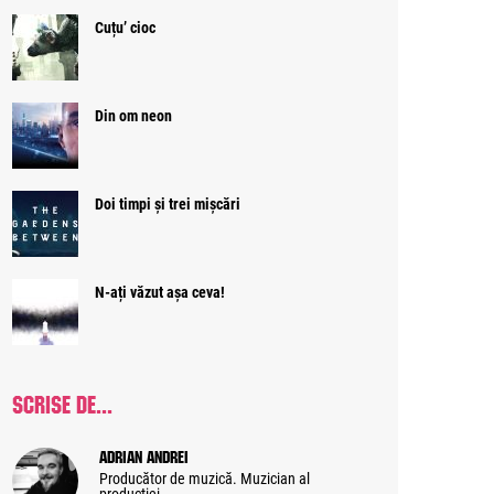
Cuțu’ cioc
Din om neon
Doi timpi și trei mișcări
N-ați văzut așa ceva!
SCRISE DE...
Adrian Andrei
Producător de muzică. Muzician al