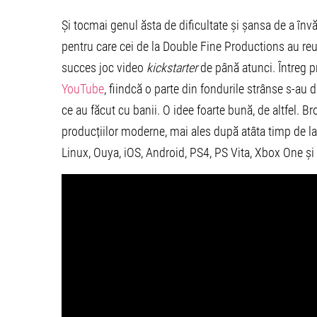
Și tocmai genul ăsta de dificultate și șansa de a în
pentru care cei de la Double Fine Productions au reuș
succes joc video
kickstarter
de până atunci. Întreg 
YouTube
, fiindcă o parte din fondurile strânse s-a
ce au făcut cu banii. O idee foarte bună, de altfel. B
producțiilor moderne, mai ales după atâta timp de l
Linux, Ouya, iOS, Android, PS4, PS Vita, Xbox One și