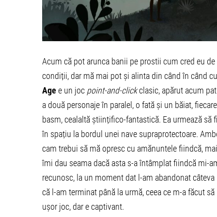
Acum că pot arunca banii pe prostii cum cred eu de c
condiții, dar mă mai pot și alinta din când în când 
Age
e un joc
point-and-click
clasic, apărut acum patr
a două personaje în paralel, o fată și un băiat, fiecare 
basm, cealaltă științifico-fantastică. Ea urmează să fi
în spațiu la bordul unei nave supraprotectoare. Ambel
cam trebui să mă opresc cu amănuntele fiindcă, mai al
îmi dau seama dacă asta s-a întâmplat fiindcă mi-am
recunosc, la un moment dat l-am abandonat câteva lu
că l-am terminat până la urmă, ceea ce m-a făcut să m
ușor joc, dar e captivant.