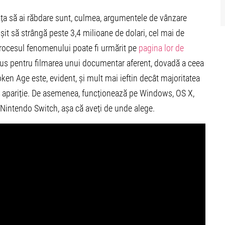
văța să ai răbdare sunt, culmea, argumentele de vânzare
it să strângă peste 3,4 milioane de dolari, cel mai de
procesul fenomenului poate fi urmărit pe
pagina lor de
u dus pentru filmarea unui documentar aferent, dovadă a ceea
roken Age este, evident, și mult mai ieftin decât majoritatea
a apariție. De asemenea, funcționează pe Windows, OS X,
 Nintendo Switch, așa că aveți de unde alege.