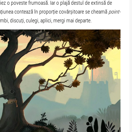
ciez o poveste frumoasă. Iar o plajă destul de extinsă de
arațiunea contează în proporție covârșitoare se cheamă
point-
imbi, discuți, culegi, aplici, mergi mai departe.