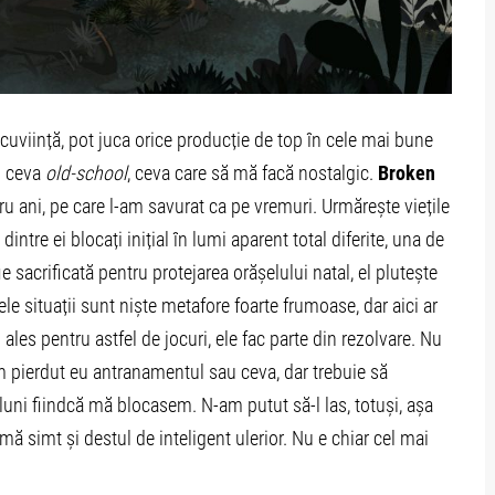
uviință, pot juca orice producție de top în cele mai bune
cu ceva
old-school
, ceva care să mă facă nostalgic.
Broken
u ani, pe care l-am savurat ca pe vremuri. Urmărește viețile
dintre ei blocați inițial în lumi aparent total diferite, una de
e sacrificată pentru protejarea orășelului natal, el plutește
e situații sunt niște metafore foarte frumoase, dar aici ar
es pentru astfel de jocuri, ele fac parte din rezolvare. Nu
 pierdut eu antranamentul sau ceva, dar trebuie să
ni fiindcă mă blocasem. N-am putut să-l las, totuși, așa
ă simt și destul de inteligent ulerior. Nu e chiar cel mai