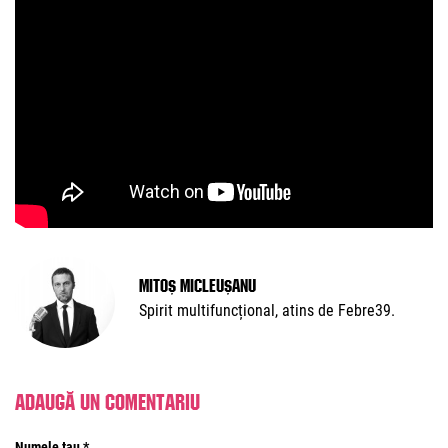
Mitoș Micleușanu
Spirit multifuncțional, atins de Febre39.
Adaugă un comentariu
Numele tau *