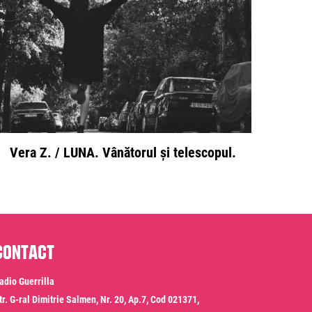
Vera Z. / LUNA. Vânătorul și telescopul.
Contact
adio Guerrilla
tr. G-ral Dimitrie Salmen, Nr. 20, Ap.7, Cod 021371,