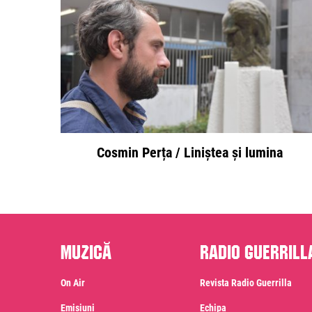
Cosmin Perța / Liniștea și lumina
Muzică
Radio Guerrill
On Air
Revista Radio Guerrilla
Emisiuni
Echipa