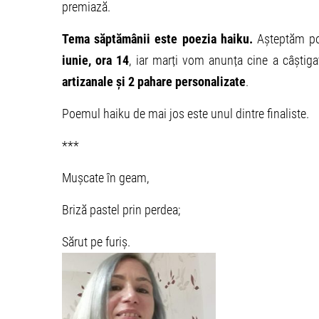
premiază.
Tema săptămânii este poezia haiku.
Așteptăm po
iunie, ora 14
, iar marți vom anunța cine a câștiga
artizanale și 2 pahare personalizate
.
Poemul haiku de mai jos este unul dintre finaliste.
***
Mușcate în geam,
Briză pastel prin perdea;
Sărut pe furiș.