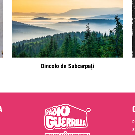
Dincolo de Subcarpați
a
R
S