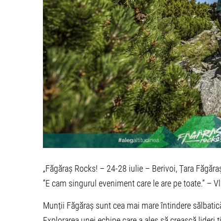
„Făgăraș Rocks! – 24-28 iulie – Berivoi, Țara Făgăra
”E cam singurul eveniment care le are pe toate.” – Vlad
Munții Făgăraș sunt cea mai mare întindere sălbatică
Explorarea unei echipe care a ales să crească lideri 