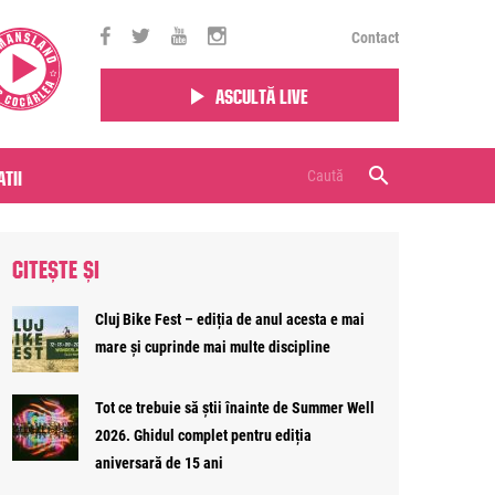
Contact
Ascultă live
tii
CITEȘTE ȘI
Cluj Bike Fest – ediția de anul acesta e mai
mare și cuprinde mai multe discipline
Tot ce trebuie să știi înainte de Summer Well
2026. Ghidul complet pentru ediția
aniversară de 15 ani