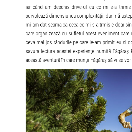
iar când am deschis drive-ul cu ce mi s-a trimis
survolează dimensiunea complexității, dar mă aștept
mi-am dat seama că ceea ce mi s-a trmis e doar sinte
care organizează cu sufletul acest eveniment care r
ceva mai jos rândurile pe care le-am primit eu și do
savura lectura acestei experiențe numită Făgăraș R
această aventură în care munții Făgăraș să vi se vor 