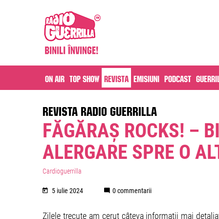
On air
Top Show
Revista
Emisiuni
Podcast
Guerri
REVISTA RADIO GUERRILLA
FĂGĂRAȘ ROCKS! – B
ALERGARE SPRE O AL
Cardioguerrilla
5 iulie 2024
0 commentarii
Zilele trecute am cerut câteva informații mai detali