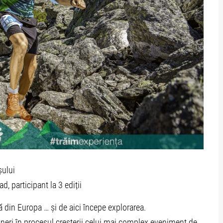
șului
, participant la 3 ediții
 din Europa … și de aici începe explorarea.
tineri în procesul creșterii celui mai complex eveniment de