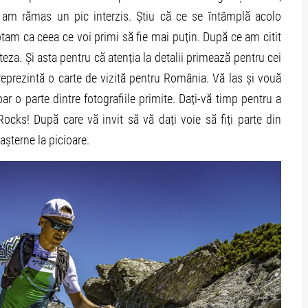
 am rămas un pic interzis. Știu că ce se întâmplă acolo
am ca ceea ce voi primi să fie mai puțin. După ce am citit
za. Și asta pentru că atenția la detalii primează pentru cei
eprezintă o carte de vizită pentru România. Vă las și vouă
ar o parte dintre fotografiile primite. Dați-vă timp pentru a
ocks! După care vă invit să vă dați voie să fiți parte din
așterne la picioare.