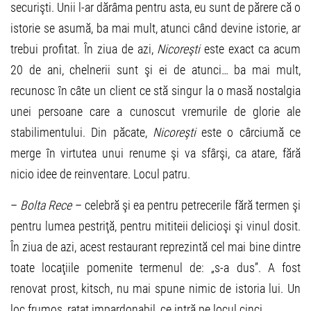
securişti. Unii l-ar dărâma pentru asta, eu sunt de părere că o
istorie se asumă, ba mai mult, atunci când devine istorie, ar
trebui profitat. În ziua de azi,
Nicoreşti
este exact ca acum
20 de ani, chelnerii sunt şi ei de atunci… ba mai mult,
recunosc în câte un client ce stă singur la o masă nostalgia
unei persoane care a cunoscut vremurile de glorie ale
stabilimentului. Din păcate,
Nicoreşti
este o cârciumă ce
merge în virtutea unui renume şi va sfârşi, ca atare, fără
nicio idee de reinventare. Locul patru.
–
Bolta Rece
– celebră şi ea pentru petrecerile fără termen şi
pentru lumea pestriţă, pentru mititeii delicioşi şi vinul dosit.
În ziua de azi, acest restaurant reprezintă cel mai bine dintre
toate locaţiile pomenite termenul de: „s-a dus”. A fost
renovat prost, kitsch, nu mai spune nimic de istoria lui. Un
loc frumos, ratat impardonabil, ce intră pe locul cinci.