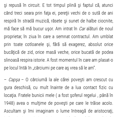
şi repusă în circuit. E tot timpul plină şi faptul că, atunci
când treci seara prin faţa ei, pereţii vechi de o sută de ani
respiră în stradă muzică, râsete şi sunet de halbe ciocnite,
mă face să mă bucur uşor. Am intrat în
Car
alături de noul
proprietar, în ziua în care a semnat contractul. Am umblat
prin toate cotloanele şi, fără să exagerez, absolut orice
bucăţică de zid, orice masă veche, orice bucată de podea
slinoasă respira istorie. A fost momentul în care am plasat-o
pe locul întâi în „cârciumi pe care aş vrea să le am”.
–
Capşa
– O cârciumă la ale cărei poveşti am crescut cu
gura deschisă, cu mult înainte de a lua contact fizic cu
locaţia. Fratele bunicii mele ( a fost şoferul regelui , până în
1948) avea o mulţime de poveşti pe care le trăise acolo.
Ascultam şi îmi imaginam o lume întreagă de aristocraţi,