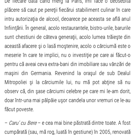
De fiecare dată când merg la Paris, îmi face o deosebită
plăcere să caut pe pereţii fiecărui stabiliment culinar în care
intru autorizaţia de alcool, deoarece pe aceasta se află anul
înfiinţării. În general, acolo restaurantele, bistro-urile, barurile
sunt chestiuni de câteva generaţii, acolo lumea trăieşte din
această afacere şi o lasă moştenire, acolo o cârciumă este o
meserie în care te implici, nu o investiţie pe care ai făcut-o
pentru că aveai ceva extra-bani din imobiliare sau vânzări de
maşini din Germania. Revenind la oraşul de sub Dealul
Mitropoliei şi la cârciumile lui, nu mă pot abţine să nu
observ că, din şase cârciumi celebre pe care mi le-am dorit,
doar într-una mai pâlpâie uşor candela unor vremuri ce le-au
făcut poveste.
–
Caru’ cu Bere
– e cea mai bine păstrată dintre toate. A fost
cumpărată (sau, mă rog, luată în gestiune) în 2005, renovată