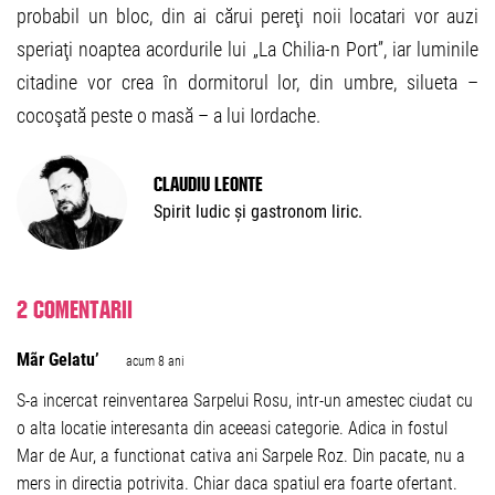
probabil un bloc, din ai cărui pereţi noii locatari vor auzi
speriaţi noaptea acordurile lui „La Chilia-n Port”, iar luminile
citadine vor crea în dormitorul lor, din umbre, silueta –
cocoşată peste o masă – a lui Iordache.
Claudiu Leonte
Spirit ludic și gastronom liric.
2 comentarii
Mãr Gelatu’
acum 8 ani
S-a incercat reinventarea Sarpelui Rosu, intr-un amestec ciudat cu
o alta locatie interesanta din aceeasi categorie. Adica in fostul
Mar de Aur, a functionat cativa ani Sarpele Roz. Din pacate, nu a
mers in directia potrivita. Chiar daca spatiul era foarte ofertant.