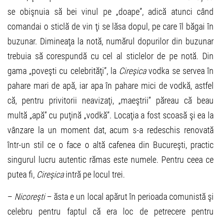
se obişnuia să bei vinul pe „doape”, adică atunci când
comandai o sticlă de vin ţi se lăsa dopul, pe care îl băgai în
buzunar. Dimineaţa la notă, numărul dopurilor din buzunar
trebuia să corespundă cu cel al sticlelor de pe notă. Din
gama „poveşti cu celebrităţi”, la
Cireşica
vodka se servea în
pahare mari de apă, iar apa în pahare mici de vodkă, astfel
că, pentru privitorii neavizaţi, „maeştrii” păreau că beau
multă „apă” cu puţină „vodkă”. Locaţia a fost scoasă şi ea la
vânzare la un moment dat, acum s-a redeschis renovată
într-un stil ce o face o altă cafenea din Bucureşti, practic
singurul lucru autentic rămas este numele. Pentru ceea ce
putea fi,
Cireşica
intră pe locul trei.
–
Nicoreşti
– ăsta e un local apărut în perioada comunistă şi
celebru pentru faptul că era loc de petrecere pentru