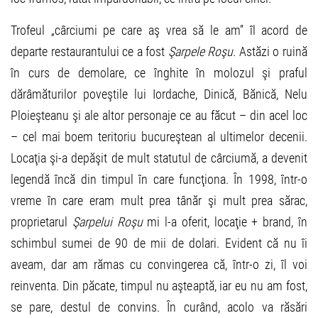
Trofeul „cârciumi pe care aş vrea să le am” îl acord de
departe restaurantului ce a fost
Şarpele Roşu
. Astăzi o ruină
în curs de demolare, ce înghite în molozul şi praful
dărâmăturilor poveştile lui Iordache, Dinică, Bănică, Nelu
Ploieşteanu şi ale altor personaje ce au făcut – din acel loc
– cel mai boem teritoriu bucureştean al ultimelor decenii.
Locaţia şi-a depăşit de mult statutul de cârciumă, a devenit
legendă încă din timpul în care funcţiona. În 1998, într-o
vreme în care eram mult prea tânăr şi mult prea sărac,
proprietarul
Şarpelui Roşu
mi l-a oferit, locaţie + brand, în
schimbul sumei de 90 de mii de dolari. Evident că nu îi
aveam, dar am rămas cu convingerea că, într-o zi, îl voi
reinventa. Din păcate, timpul nu aşteaptă, iar eu nu am fost,
se pare, destul de convins. În curând, acolo va răsări