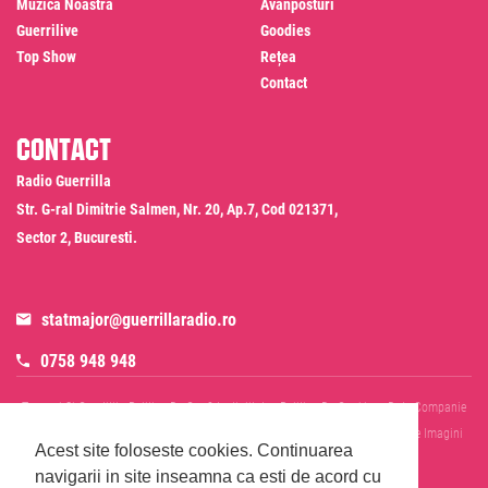
Muzica Noastra
Avanposturi
Guerrilive
Goodies
Top Show
Rețea
Contact
Contact
Radio Guerrilla
Str. G-ral Dimitrie Salmen, Nr. 20, Ap.7, Cod 021371,
Sector 2, Bucuresti.
statmajor@guerrillaradio.ro
0758 948 948
Termeni Si Conditii
Politica De Confidentialitate
Politica De Cookies
Date Companie
RADIO GUERRILLA SRL
Disclaimer SMS & WhatsApp
Informare Prelucrare Imagini
Acest site foloseste cookies.
Continuarea
Evenimente
Cod Deontologic
navigarii in site inseamna ca esti de acord cu