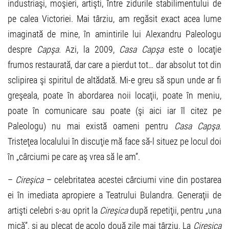
industriaşi, moşieri, artişti, între zidurile stabilimentului de
pe calea Victoriei. Mai târziu, am regăsit exact acea lume
imaginată de mine, în amintirile lui Alexandru Paleologu
despre
Capşa
. Azi, la 2009,
Casa Capşa
este o locaţie
frumos restaurată, dar care a pierdut tot… dar absolut tot din
sclipirea şi spiritul de altădată. Mi-e greu să spun unde ar fi
greşeala, poate în abordarea noii locaţii, poate în meniu,
poate în comunicare sau poate (şi aici iar îl citez pe
Paleologu) nu mai există oameni pentru
Casa Capşa
.
Tristeţea localului în discuţie mă face să-l situez pe locul doi
în „cârciumi pe care aş vrea să le am”.
–
Cireşica
– celebritatea acestei cârciumi vine din postarea
ei în imediata apropiere a Teatrului Bulandra. Generaţii de
artişti celebri s-au oprit la
Cireşica
după repetiţii, pentru „una
mică”, şi au plecat de acolo două zile mai târziu. La
Cireşica