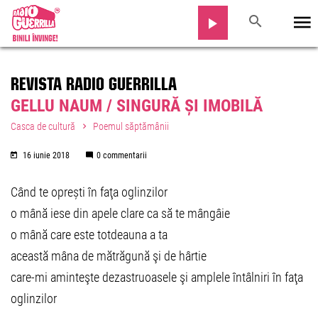
REVISTA RADIO GUERRILLA
GELLU NAUM / SINGURĂ ȘI IMOBILĂ
Casca de cultură
Poemul săptămânii
16 iunie 2018
0 commentarii
Când te oprești în faţa oglinzilor
o mână iese din apele clare ca să te mângâie
o mână care este totdeauna a ta
această mâna de mătrăgună şi de hârtie
care-mi aminteşte dezastruoasele şi amplele întâlniri în faţa
oglinzilor