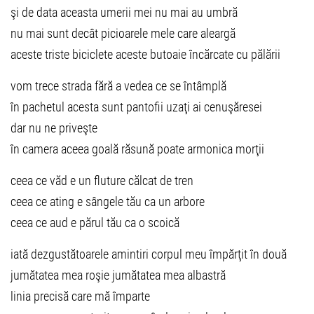
şi de data aceasta umerii mei nu mai au umbră
nu mai sunt decât picioarele mele care aleargă
aceste triste biciclete aceste butoaie încărcate cu pălării
vom trece strada fără a vedea ce se întâmplă
în pachetul acesta sunt pantofii uzaţi ai cenuşăresei
dar nu ne priveşte
în camera aceea goală răsună poate armonica morţii
ceea ce văd e un fluture călcat de tren
ceea ce ating e sângele tău ca un arbore
ceea ce aud e părul tău ca o scoică
iată dezgustătoarele amintiri corpul meu împărţit în două
jumătatea mea roşie jumătatea mea albastră
linia precisă care mă împarte