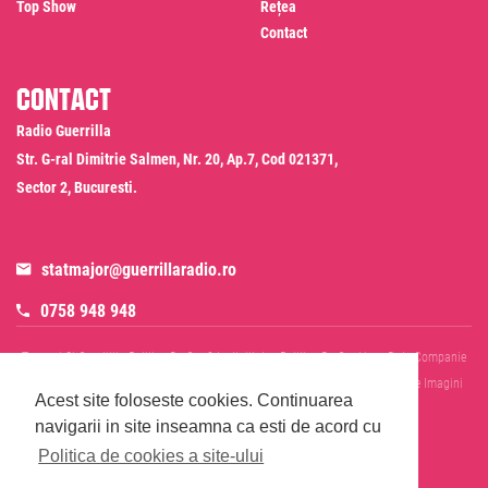
Top Show
Rețea
Contact
Contact
Radio Guerrilla
Str. G-ral Dimitrie Salmen, Nr. 20, Ap.7, Cod 021371,
Sector 2, Bucuresti.
statmajor@guerrillaradio.ro
0758 948 948
Termeni Si Conditii
Politica De Confidentialitate
Politica De Cookies
Date Companie
RADIO GUERRILLA SRL
Disclaimer SMS & WhatsApp
Informare Prelucrare Imagini
Acest site foloseste cookies.
Continuarea
Evenimente
Cod Deontologic
navigarii in site inseamna ca esti de acord cu
Politica de cookies a site-ului