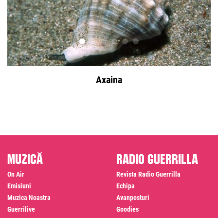
Axaina
Muzică
Radio Guerrilla
On Air
Revista Radio Guerrilla
Emisiuni
Echipa
Muzica Noastra
Avanposturi
Guerrilive
Goodies