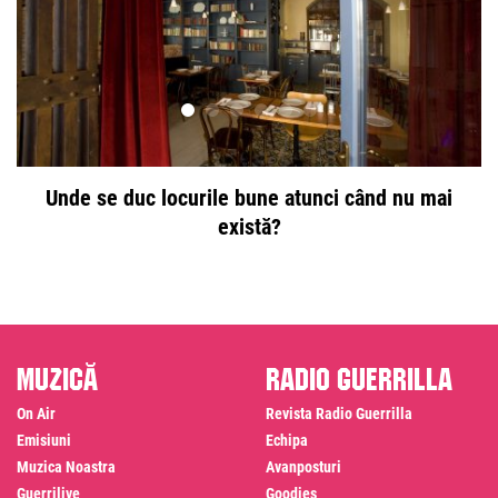
Unde se duc locurile bune atunci când nu mai
există?
Muzică
Radio Guerrilla
On Air
Revista Radio Guerrilla
Emisiuni
Echipa
Muzica Noastra
Avanposturi
Guerrilive
Goodies