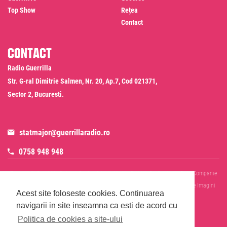
Top Show
Rețea
Contact
Contact
Radio Guerrilla
Str. G-ral Dimitrie Salmen, Nr. 20, Ap.7, Cod 021371,
Sector 2, Bucuresti.
statmajor@guerrillaradio.ro
0758 948 948
Termeni Si Conditii
Politica De Confidentialitate
Politica De Cookies
Date Companie
RADIO GUERRILLA SRL
Disclaimer SMS & WhatsApp
Informare Prelucrare Imagini
Acest site foloseste cookies.
Continuarea
Evenimente
Cod Deontologic
navigarii in site inseamna ca esti de acord cu
Politica de cookies a site-ului