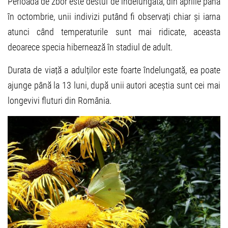
Perioada de zbor este destul de îndelungată, din aprilie până
în octombrie, unii indivizi putând fi observați chiar și iarna
atunci când temperaturile sunt mai ridicate, aceasta
deoarece specia hibernează în stadiul de adult.
Durata de viață a adulților este foarte îndelungată, ea poate
ajunge până la 13 luni, după unii autori aceștia sunt cei mai
longevivi fluturi din România.