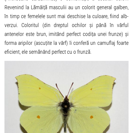
Revenind la Lămâiță masculii au un colorit general galben,
în timp ce femelele sunt mai deschise la culoare, fiind alb-
verzui. Coloritul (din dreptul ochilor și până în vârful
antenelor este brun, imitând perfect codița unei frunze) și
forma aripilor (ascuțite la vârf) îi conferă un camuflaj foarte
eficient, ele semănând perfect cu o frunză.