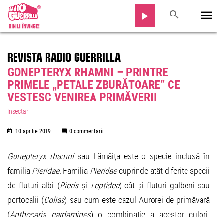
REVISTA RADIO GUERRILLA
GONEPTERYX RHAMNI – PRINTRE
PRIMELE „PETALE ZBURĂTOARE” CE
VESTESC VENIREA PRIMĂVERII
Insectar
10 aprilie 2019
0 commentarii
Gonepteryx rhamni
sau Lămâița este o specie inclusă în
familia
Pieridae
. Familia
Pieridae
cuprinde atât diferite specii
de fluturi albi (
Pieris
și
Leptidea
) cât și fluturi galbeni sau
portocalii (
Colias
) sau cum este cazul Aurorei de primăvară
(
Anthocaris cardamines
) o combinație a acestor culori.