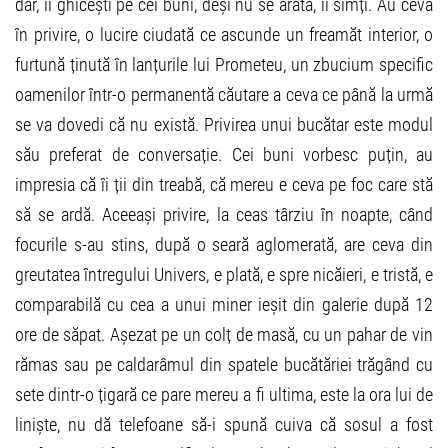
dar, îi ghicești pe cei buni, deși nu se arată, îi simți. Au ceva
în privire, o lucire ciudată ce ascunde un freamăt interior, o
furtună ținută în lanțurile lui Prometeu, un zbucium specific
oamenilor într-o permanentă căutare a ceva ce până la urmă
se va dovedi că nu există. Privirea unui bucătar este modul
său preferat de conversație. Cei buni vorbesc puțin, au
impresia că îi ții din treabă, că mereu e ceva pe foc care stă
să se ardă. Aceeași privire, la ceas târziu în noapte, când
focurile s-au stins, după o seară aglomerată, are ceva din
greutatea întregului Univers, e plată, e spre nicăieri, e tristă, e
comparabilă cu cea a unui miner ieșit din galerie după 12
ore de săpat. Așezat pe un colț de masă, cu un pahar de vin
rămas sau pe caldarâmul din spatele bucătăriei trăgând cu
sete dintr-o țigară ce pare mereu a fi ultima, este la ora lui de
liniște, nu dă telefoane să-i spună cuiva că sosul a fost