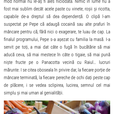
mod normal nu le-aș fi ales niciodată. Nimic în lume nu a
fost mai sublim decât acele paste cu vinete, roșii și ricotta,
capabile de-a dreptul să dea dependență. O clipă l-am
suspectat pe Pepe că adaugă cocaină sau alte prafuri în
mâncare pentru că, fără nici o exagerare, te luau de cap. La
finalul programului, Pepe s-a așezat cu familia la masă. I-a
servit pe toți, a mai dat câte o fugă în bucătărie să mai
aducă ceva, să mai mestece în câte o tigaie, să mai pună
niște fructe pe o Panacotta vecină cu Raiul… lucruri
mărunte. I se citea oboseala în privire dar, la fiecare porție de
mâncare terminată, la fiecare pereche de ochi dați peste cap
de plăcere, i se vedea sclipirea, lucirea, semnul cel mai
simplu și mai uman al genialității.