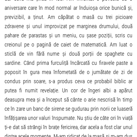
aniversare care în mod normal ar înduioșa orice bunică și,
previzibil, a ținut. Am căpătat o masă cu trei picioare
zdravene și unul improvizat pe marginea drumului, două
pahare de parastas și un meniu, cu șase poziții, scris cu
creionul pe o pagină de caiet de matematică. Am luat o
sticlă de vin fără nume și două porții de spaghete cu
sardine. Când prima furculiță încărcată cu firavele paste a
poposit în gura mea înfometată de o jumătate de zi de
condus prin soare, s-a produs ceva ce probabil biblic ar
putea fi numit revelație. Un cor de îngeri albi a apărut
deasupra mea și a început să cânte o arie nescrisă în timp
ce în zare un banc de sirene se gudurau prin norii ce luaseră
înfățișarea unor valuri înspumate. Nu știu de câte ori în viață
ți-e dat să strângi în brațe fericirea, dar acela a fost clar unul
dintre acele momente. M-am ridicat de la masă și m-am dus