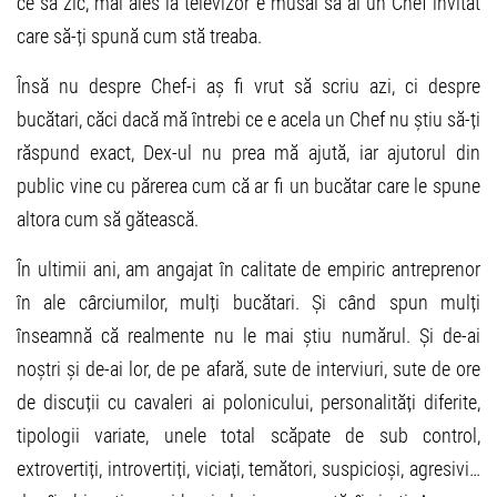
ce să zic, mai ales la televizor e musai să ai un Chef invitat
care să-ți spună cum stă treaba.
Însă nu despre Chef-i aș fi vrut să scriu azi, ci despre
bucătari, căci dacă mă întrebi ce e acela un Chef nu știu să-ți
răspund exact, Dex-ul nu prea mă ajută, iar ajutorul din
public vine cu părerea cum că ar fi un bucătar care le spune
altora cum să gătească.
În ultimii ani, am angajat în calitate de empiric antreprenor
în ale cârciumilor, mulți bucătari. Și când spun mulți
înseamnă că realmente nu le mai știu numărul. Și de-ai
noștri și de-ai lor, de pe afară, sute de interviuri, sute de ore
de discuții cu cavaleri ai polonicului, personalități diferite,
tipologii variate, unele total scăpate de sub control,
extrovertiți, introvertiți, viciați, temători, suspicioși, agresivi…