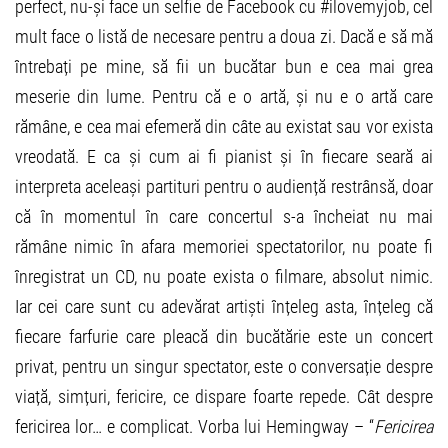
perfect, nu-și face un selfie de Facebook cu #ilovemyjob, cel
mult face o listă de necesare pentru a doua zi. Dacă e să mă
întrebați pe mine, să fii un bucătar bun e cea mai grea
meserie din lume. Pentru că e o artă, și nu e o artă care
rămâne, e cea mai efemeră din câte au existat sau vor exista
vreodată. E ca și cum ai fi pianist și în fiecare seară ai
interpreta aceleași partituri pentru o audiență restrânsă, doar
că în momentul în care concertul s-a încheiat nu mai
rămâne nimic în afara memoriei spectatorilor, nu poate fi
înregistrat un CD, nu poate exista o filmare, absolut nimic.
Iar cei care sunt cu adevărat artiști înțeleg asta, înțeleg că
fiecare farfurie care pleacă din bucătărie este un concert
privat, pentru un singur spectator, este o conversație despre
viață, simțuri, fericire, ce dispare foarte repede. Cât despre
fericirea lor… e complicat. Vorba lui Hemingway – “
Fericirea