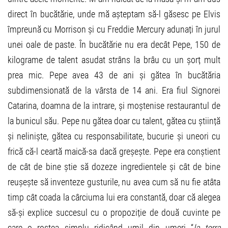
direct în bucătărie, unde mă așteptam să-l găsesc pe Elvis
împreună cu Morrison și cu Freddie Mercury adunați în jurul
unei oale de paste. În bucătărie nu era decât Pepe, 150 de
kilograme de talent asudat strâns la brâu cu un șorț mult
prea mic. Pepe avea 43 de ani și gătea în bucătăria
subdimensionată de la vârsta de 14 ani. Era fiul Signorei
Catarina, doamna de la intrare, și moștenise restaurantul de
la bunicul său. Pepe nu gătea doar cu talent, gătea cu știință
și neliniște, gătea cu responsabilitate, bucurie și uneori cu
frică că-l ceartă maică-sa dacă greșește. Pepe era conștient
de cât de bine știe să dozeze ingredientele și cât de bine
reușește să inventeze gusturile, nu avea cum să nu fie atâta
timp cât coada la cârciuma lui era constantă, doar că alegea
să-și explice succesul cu o propoziție de două cuvinte pe
care o rostea simplu ridicând umil din umeri “
la terra