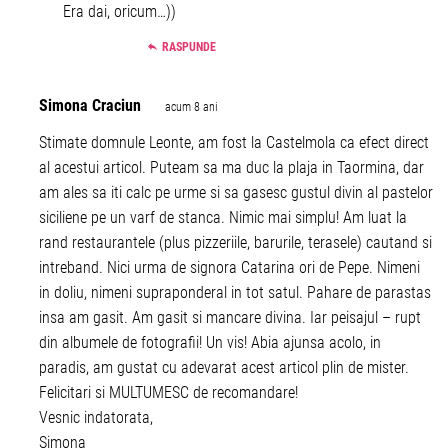
Era dai, oricum…))
RASPUNDE
Simona Craciun
acum 8 ani
Stimate domnule Leonte, am fost la Castelmola ca efect direct
al acestui articol. Puteam sa ma duc la plaja in Taormina, dar
am ales sa iti calc pe urme si sa gasesc gustul divin al pastelor
siciliene pe un varf de stanca. Nimic mai simplu! Am luat la
rand restaurantele (plus pizzeriile, barurile, terasele) cautand si
intreband. Nici urma de signora Catarina ori de Pepe. Nimeni
in doliu, nimeni supraponderal in tot satul. Pahare de parastas
insa am gasit. Am gasit si mancare divina. Iar peisajul – rupt
din albumele de fotografii! Un vis! Abia ajunsa acolo, in
paradis, am gustat cu adevarat acest articol plin de mister.
Felicitari si MULTUMESC de recomandare!
Vesnic indatorata,
Simona