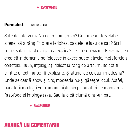
RASPUNDE
Permalink
acum 8 ani
Sute de interviuri? Nu-i cam mult, man? Gustul erau Revelație,
sirene, să strângi în brațe fericirea, pastele te luau de cap? Scrii
frumos dar practic ai putea explica? Let me guess:nu. Personal, eu
cred că in domeniu se folosesc în exces superlativele, metaforele și
epitetele. Buun, înțeleg, ați ridicat la rang de artă, multe pot fi
simțite direct, nu pot fi explicate. Și atunci de ce cauți modestia?
Unde se caută show și circ, modestia nu-și găsește locul. Astfel,
bucătării modești vor rămâne niște simpli făcători de mâncare la
fast-food și împinge tava. Sau la o cârciumă dintr-un sat.
RASPUNDE
Adaugă un comentariu