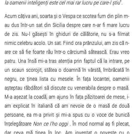
la oamenii inteligenți este cel mai rar lucru pe care-l știu
”.
Acum câțiva ani, soarta și o Vespa ce scotea fum din plin m-
au dus într-un sat din Sicilia despre care n-ar fi mare lucru
de zis. Nu-l găsești în ghiduri de călătorie, nu s-a filmat
nimic celebru acolo. Un sat. Fiind ora prânzului, am zis că n-
are ce să fie foarte rău într-o cârciumă sătească. Erau vreo
patru. Una însă mi-a tras atenția prin faptul că la intrare, pe
un scaun scorojit, stătea o doamnă în vârstă, îmbrăcată în
negru, ce ținea lista cu mesele. În fața locantei, oamenii
așteptau răbdători să discute cu venerabila despre o masă.
M-a așezat la coadă, am ajuns în fața păzitoarei de mese, i-
am explicat în italiană că am nevoie de o masă de două
persoane, ea m-a privit și mi-a spus cu o voce de bunică
înțelegătoare
Non ce l’ho oggi
. În mod normal aș fi plecat,
dar ceva mă ținea în loc. Am inventat o poveste cu o