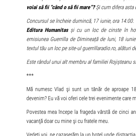
voiai să fii “când o să fii mare”?
Și cum difera asta 
Concursul se încheie dumincă, 17 iunie, ora 14:00. 
Editura Humanitas
și cu un loc de cinste în home
emisiunea Guerrilla de Dimineață de luni, 18 iunie.
textul tău un loc pe site-ul guerrillaradio.ro, alături de
Este rândul unui alt membru al familiei Rojișteanu să 
***
Mă numesc Vlad şi sunt un tânăr de aproape 18 an
devenim? Eu vă voi oferi cele trei evenimente care 
Povestea mea începe la frageda vârstă de cinci ani
vacanţă doar cu mine şi cu fratele meu.
Vedeţi voi, ne cazaserăm la un hotel unde distracţia 