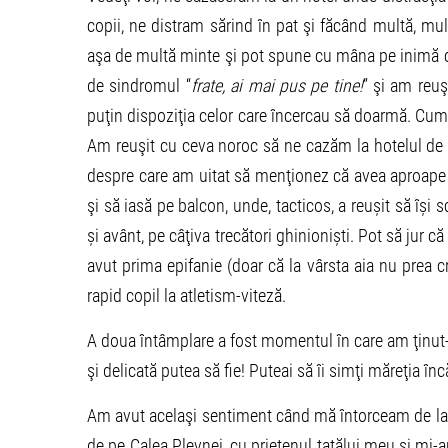
copii, ne distram sărind în pat şi făcând multă, mu
aşa de multă minte şi pot spune cu mâna pe inimă c
de sindromul “
frate, ai mai pus pe tine!
” şi am reu
puţin dispoziţia celor care încercau să doarmă. Cum 
Am reuşit cu ceva noroc să ne cazăm la hotelul de 
despre care am uitat să menţionez că avea aproape d
şi să iasă pe balcon, unde, tacticos, a reușit să își 
și avânt, pe câţiva trecători ghinioniști. Pot să ju
avut prima epifanie (doar că la vârsta aia nu prea
rapid copil la atletism-viteză.
A doua întâmplare a fost momentul în care am ţinut-o
şi delicată putea să fie! Puteai să îi simţi măreţia în
Am avut acelaşi sentiment când mă întorceam de la 
de pe Calea Plevnei, cu prietenul tatălui meu şi mi-