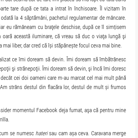
rte tare după ce tata a intrat în închisoare. Îl vizitam în
, odată la 4 săptămâni, pachetul regulamentar de mâncare.
 iar eu rămâneam cu braţele deschise, după ce îl simțisem
 oară această iluminare, că vreau să duc o viaţa lungă şi
mai liber, dar cred că își stăpânește focul ceva mai bine.
ealizat ce îmi doream să devin. Îmi doream să îmbătrânesc
epoţii şi strănepoţii. Îmi doream să devin, şi încă îmi doresc
e decât cei doi oameni care m-au marcat cel mai mult până
Am strâns destul din flacăra lor, destul de mult și frumos
consider momentul Facebook deja fumat, aşa că pentru mine
lla.
e acum se numesc
hateri
sau cam așa ceva. Caravana merge