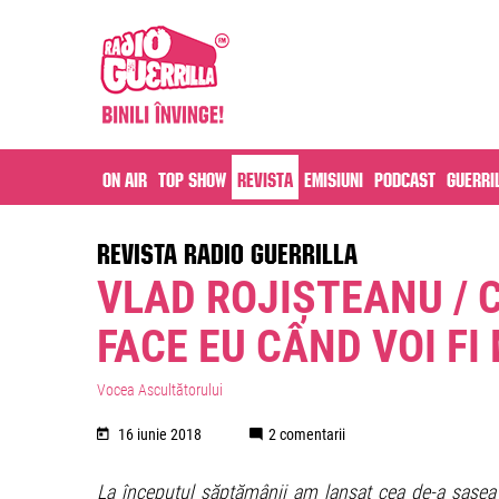
On air
Top Show
Revista
Emisiuni
Podcast
Guerri
REVISTA RADIO GUERRILLA
VLAD ROJIȘTEANU / 
FACE EU CÂND VOI FI
Vocea Ascultătorului
16 iunie 2018
2 comentarii
La începutul săptămânii am lansat cea de-a șasea 