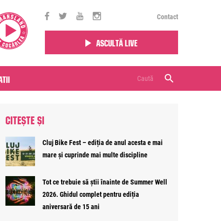
Contact
Ascultă live
tii
CITEȘTE ȘI
Cluj Bike Fest – ediția de anul acesta e mai
mare și cuprinde mai multe discipline
Tot ce trebuie să știi înainte de Summer Well
2026. Ghidul complet pentru ediția
aniversară de 15 ani