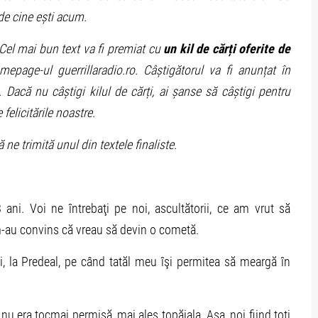
de cine ești acum.
Cel mai bun text va fi premiat cu
un kil de cărți oferite de
page-ul guerrillaradio.ro. Câștigătorul va fi anunțat în
 Dacă nu câștigi kilul de cărți, ai șanse să câștigi pentru
 felicitările noastre.
ne trimită unul din textele finaliste.
i. Voi ne întrebaţi pe noi, ascultătorii, ce am vrut să
m-au convins că vreau să devin o cometă.
, la Predeal, pe când tatăl meu îşi permitea să meargă în
nu era tocmai permisă, mai ales țopăiala. Aşa, noi fiind toţi