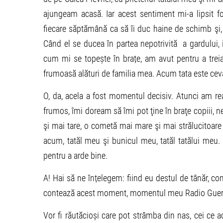
ajungeam acasă. Iar acest sentiment mi-a lipsit foa
fiecare săptămână ca să îi duc haine de schimb şi
Când el se ducea în partea nepotrivită a gardului,
cum mi se topește în brațe, am avut pentru a treia
frumoasă alături de familia mea. Acum tata este ceva 
O, da, acela a fost momentul decisiv. Atunci am r
frumos, îmi doream să îmi pot ţine în braţe copiii, n
şi mai tare, o cometă mai mare şi mai strălucitoar
acum, tatăl meu şi bunicul meu, tatăl tatălui meu. 
pentru a arde bine.
A! Hai să ne înțelegem: fiind eu destul de tânăr, 
contează acest moment, momentul meu Radio Guerri
Vor fi răutăcioși care pot strâmba din nas, cei c