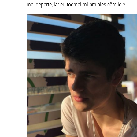
mai departe, iar eu tocmai mi-am ales cămilele.