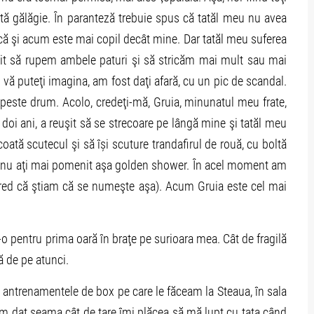
ltă gălăgie. În paranteză trebuie spus că tatăl meu nu avea
ă şi acum este mai copil decât mine. Dar tatăl meu suferea
şit să rupem ambele paturi şi să stricăm mai mult sau mai
vă puteţi imagina, am fost daţi afară, cu un pic de scandal.
peste drum. Acolo, credeţi-mă, Gruia, minunatul meu frate,
oi ani, a reuşit să se strecoare pe lângă mine şi tatăl meu
scoată scutecul şi să își scuture trandafirul de rouă, cu boltă
r că nu aţi mai pomenit aşa golden shower. În acel moment am
 cred că ştiam că se numeşte aşa). Acum Gruia este cel mai
 pentru prima oară în braţe pe surioara mea. Cât de fragilă
că de pe atunci.
antrenamentele de box pe care le făceam la Steaua, în sala
am dat seama cât de tare îmi plăcea să mă lupt cu tata când