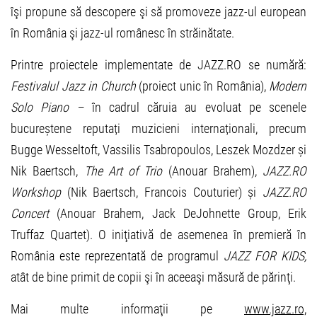
îşi propune să descopere şi să promoveze jazz-ul european
în România şi jazz-ul românesc în străinătate.
Printre proiectele implementate de JAZZ.RO se numără:
Festivalul Jazz in Church
(proiect unic în România),
Modern
Solo Piano –
în cadrul căruia au evoluat pe scenele
bucureștene reputați muzicieni internaționali, precum
Bugge Wesseltoft, Vassilis Tsabropoulos, Leszek Mozdzer și
Nik Baertsch,
The Art of Trio
(Anouar Brahem),
JAZZ.RO
Workshop
(Nik Baertsch, Francois Couturier) și
JAZZ.RO
Concert
(Anouar Brahem, Jack DeJohnette Group, Erik
Truffaz Quartet). O iniţiativă de asemenea în premieră în
România este reprezentată de programul
JAZZ FOR KIDS,
atât de bine primit de copii şi în aceeaşi măsură de părinţi.
Mai multe informaţii pe
www.jazz.ro,