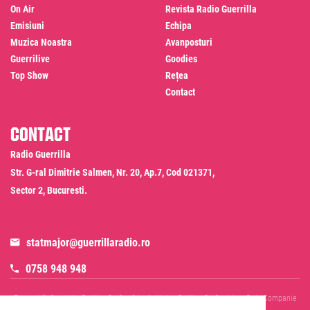
On Air
Revista Radio Guerrilla
Emisiuni
Echipa
Muzica Noastra
Avanposturi
Guerrilive
Goodies
Top Show
Rețea
Contact
Contact
Radio Guerrilla
Str. G-ral Dimitrie Salmen, Nr. 20, Ap.7, Cod 021371,
Sector 2, Bucuresti.
statmajor@guerrillaradio.ro
0758 948 948
Termeni Si Conditii
Politica De Confidentialitate
Politica De Cookies
Date Companie