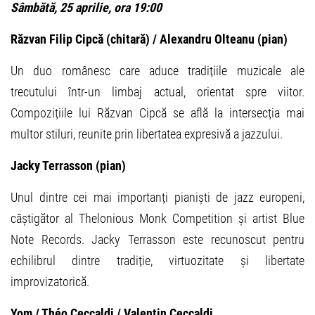
Sâmbătă, 25 aprilie, ora 19:00
Răzvan Filip Cipcă (chitară) / Alexandru Olteanu (pian)
Un duo românesc care aduce tradițiile muzicale ale
trecutului într-un limbaj actual, orientat spre viitor.
Compozițiile lui Răzvan Cipcă se află la intersecția mai
multor stiluri, reunite prin libertatea expresivă a jazzului.
Jacky Terrasson (pian)
Unul dintre cei mai importanți pianiști de jazz europeni,
câștigător al Thelonious Monk Competition și artist Blue
Note Records. Jacky Terrasson este recunoscut pentru
echilibrul dintre tradiție, virtuozitate și libertate
improvizatorică.
Yom / Théo Ceccaldi / Valentin Ceccaldi