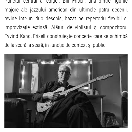
Punctul central al ediției. Bill Frisell, una dintre figurile
majore ale jazzului american din ultimele patru decenii,
revine într-un duo deschis, bazat pe repertoriu flexibil și
improvizație extinsă. Alături de violistul și compozitorul
Eyvind Kang, Frisell construiește concerte care se schimbă
de la seară la seară, în funcție de context și public.