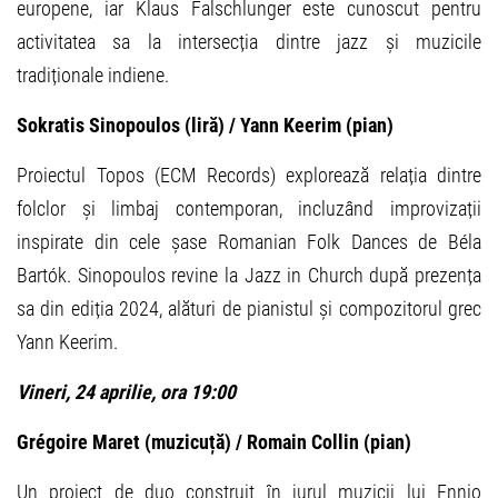
europene, iar Klaus Falschlunger este cunoscut pentru
activitatea sa la intersecția dintre jazz și muzicile
tradiționale indiene.
Sokratis Sinopoulos (liră) / Yann Keerim (pian)
Proiectul Topos (ECM Records) explorează relația dintre
folclor și limbaj contemporan, incluzând improvizații
inspirate din cele șase Romanian Folk Dances de Béla
Bartók. Sinopoulos revine la Jazz in Church după prezența
sa din ediția 2024, alături de pianistul și compozitorul grec
Yann Keerim.
Vineri, 24 aprilie, ora 19:00
Grégoire Maret (muzicuță) / Romain Collin (pian)
Un proiect de duo construit în jurul muzicii lui Ennio