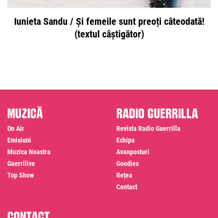
Iunieta Sandu / Și femeile sunt preoți câteodată!
(textul câștigător)
Muzică
Radio Guerrilla
On Air
Revista Radio Guerrilla
Emisiuni
Echipa
Muzica Noastra
Avanposturi
Guerrilive
Goodies
Top Show
Rețea
Contact
Contact