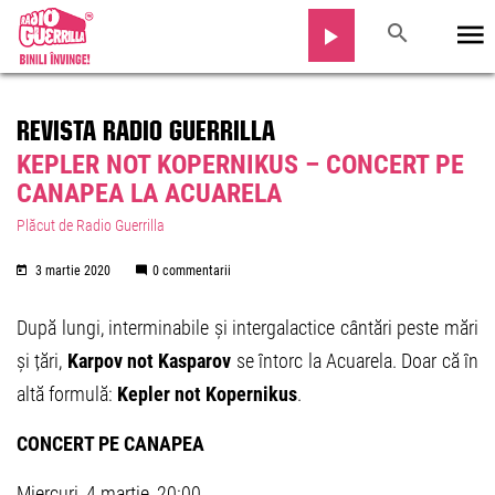
REVISTA RADIO GUERRILLA
KEPLER NOT KOPERNIKUS – CONCERT PE
CANAPEA LA ACUARELA
Plăcut de Radio Guerrilla
3 martie 2020
0 commentarii
După lungi, interminabile și intergalactice cântări peste mări
și țări,
Karpov not Kasparov
se întorc la Acuarela. Doar că în
altă formulă:
Kepler not Kopernikus
.
CONCERT PE CANAPEA
Miercuri, 4 martie, 20:00