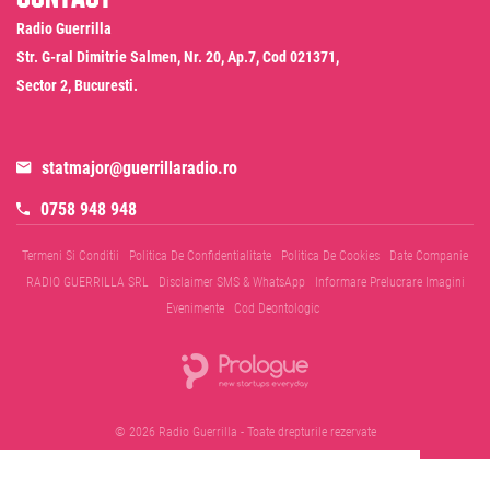
Radio Guerrilla
Str. G-ral Dimitrie Salmen, Nr. 20, Ap.7, Cod 021371,
Sector 2, Bucuresti.
statmajor@guerrillaradio.ro
0758 948 948
Termeni Si Conditii
Politica De Confidentialitate
Politica De Cookies
Date Companie
RADIO GUERRILLA SRL
Disclaimer SMS & WhatsApp
Informare Prelucrare Imagini
Evenimente
Cod Deontologic
© 2026 Radio Guerrilla - Toate drepturile rezervate