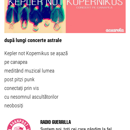
după lungi concerte astrale
Kepler not Kopernikus se așază
pe canapea
meditând muzical lumea
post pitzi punk
conectați prin vis
cu nesomnul ascultătorilor
neobosiți
Radio Guerrilla
Suntem noi, toți cei care gândim la fel.