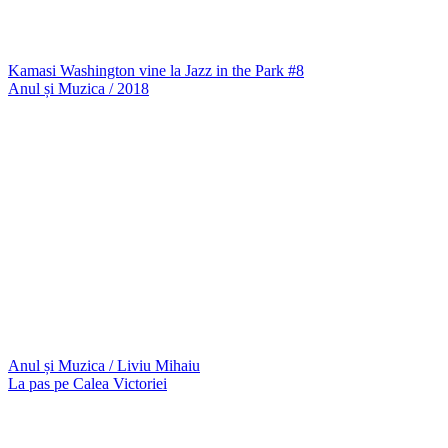
Kamasi Washington vine la Jazz in the Park #8
Anul și Muzica / 2018
Anul și Muzica / Liviu Mihaiu
La pas pe Calea Victoriei