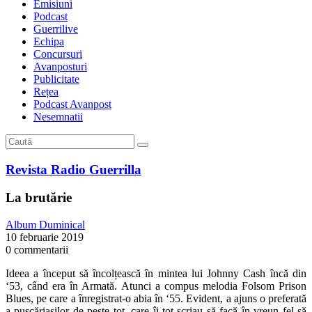
Emisiuni
Podcast
Guerrilive
Echipa
Concursuri
Avanposturi
Publicitate
Rețea
Podcast Avanpost
Nesemnatii
Revista Radio Guerrilla
La brutărie
Album Duminical
10 februarie 2019
0 commentarii
Ideea a început să încolțească în mintea lui Johnny Cash încă din
‘53, când era în Armată. Atunci a compus melodia Folsom Prison
Blues, pe care a înregistrat-o abia în ‘55. Evident, a ajuns o preferată
a pușcăriașilor de peste tot, care îi tot scriau să facă în vreun fel să