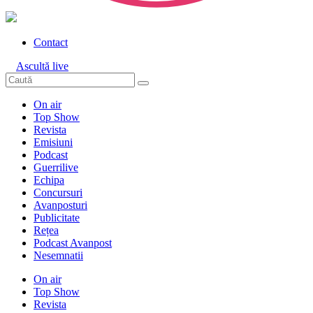
Contact
Ascultă live
On air
Top Show
Revista
Emisiuni
Podcast
Guerrilive
Echipa
Concursuri
Avanposturi
Publicitate
Rețea
Podcast Avanpost
Nesemnatii
On air
Top Show
Revista