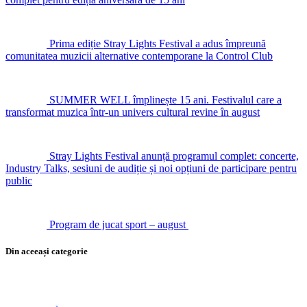
Prima ediție Stray Lights Festival a adus împreună
comunitatea muzicii alternative contemporane la Control Club
SUMMER WELL împlinește 15 ani. Festivalul care a
transformat muzica într-un univers cultural revine în august
Stray Lights Festival anunță programul complet: concerte,
Industry Talks, sesiuni de audiție și noi opțiuni de participare pentru
public
Program de jucat sport – august
Din aceeași categorie