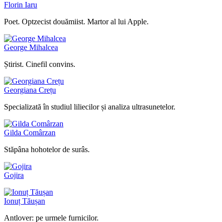
Florin Iaru
Poet. Optzecist douămiist. Martor al lui Apple.
George Mihalcea
Știrist. Cinefil convins.
Georgiana Crețu
Specializată în studiul liliecilor și analiza ultrasunetelor.
Gilda Comârzan
Stăpâna hohotelor de surâs.
Gojira
Ionuț Tăușan
Antlover: pe urmele furnicilor.