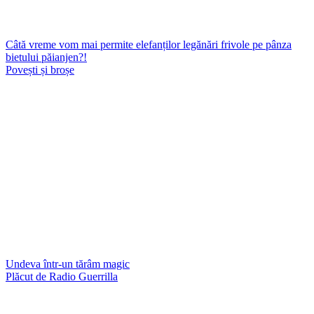
Câtă vreme vom mai permite elefanților legănări frivole pe pânza
bietului păianjen?!
Povești și broșe
Undeva într-un tărâm magic
Plăcut de Radio Guerrilla