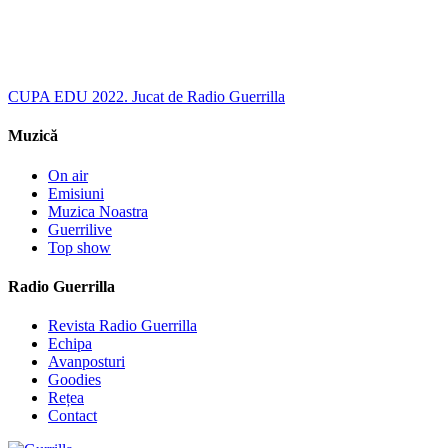
CUPA EDU 2022. Jucat de Radio Guerrilla
Muzică
On air
Emisiuni
Muzica Noastra
Guerrilive
Top show
Radio Guerrilla
Revista Radio Guerrilla
Echipa
Avanposturi
Goodies
Rețea
Contact