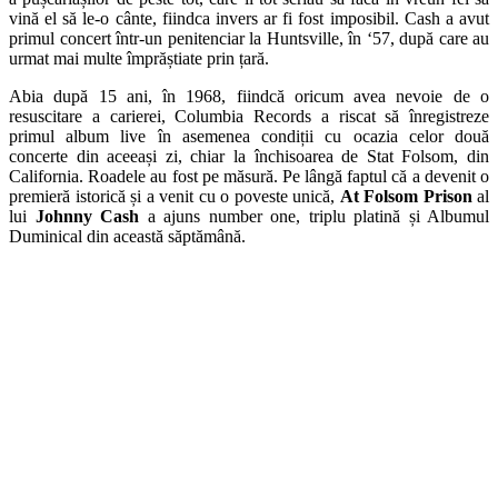
vină el să le-o cânte, fiindca invers ar fi fost imposibil. Cash a avut
primul concert într-un penitenciar la Huntsville, în ‘57, după care au
urmat mai multe împrăștiate prin țară.
Abia după 15 ani, în 1968, fiindcă oricum avea nevoie de o
resuscitare a carierei, Columbia Records a riscat să înregistreze
primul album live în asemenea condiții cu ocazia celor două
concerte din aceeași zi, chiar la închisoarea de Stat Folsom, din
California. Roadele au fost pe măsură. Pe lângă faptul că a devenit o
premieră istorică și a venit cu o poveste unică,
At Folsom Prison
al
lui
Johnny Cash
a ajuns number one, triplu platină și Albumul
Duminical din această săptămână.