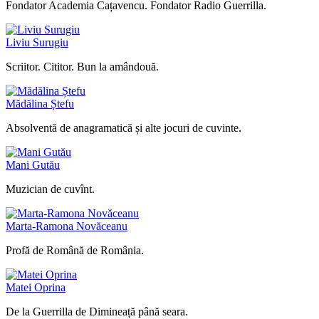
Fondator Academia Cațavencu. Fondator Radio Guerrilla.
Liviu Surugiu
Scriitor. Cititor. Bun la amândouă.
Mădălina Ștefu
Absolventă de anagramatică și alte jocuri de cuvinte.
Mani Gutău
Muzician de cuvînt.
Marta-Ramona Novăceanu
Profă de Română de România.
Matei Oprina
De la Guerrilla de Dimineață până seara.