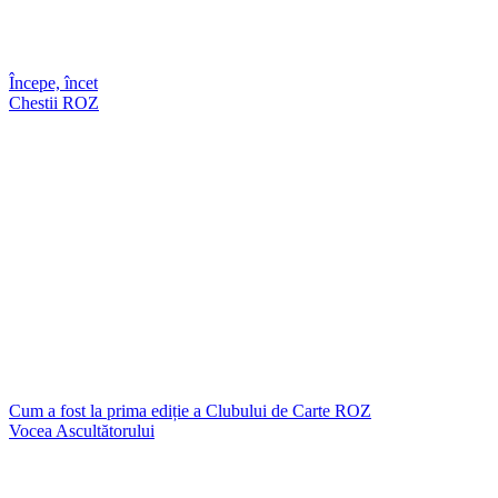
Începe, încet
Chestii ROZ
Cum a fost la prima ediție a Clubului de Carte ROZ
Vocea Ascultătorului