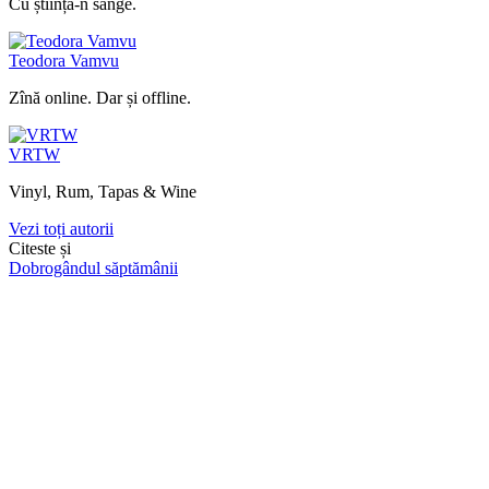
Cu știința-n sânge.
Teodora Vamvu
Zînă online. Dar și offline.
VRTW
Vinyl, Rum, Tapas & Wine
Vezi toți autorii
Citeste și
Dobrogândul săptămânii