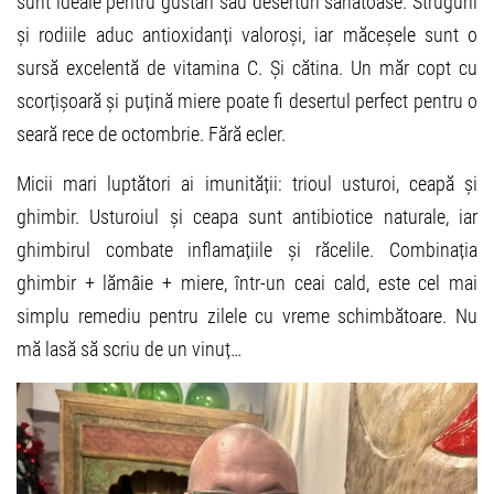
sunt ideale pentru gustări sau deserturi sănătoase. Strugurii
și rodiile aduc antioxidanți valoroși, iar măceșele sunt o
sursă excelentă de vitamina C. Și cătina. Un măr copt cu
scorțișoară și puțină miere poate fi desertul perfect pentru o
seară rece de octombrie. Fără ecler.
Micii mari luptători ai imunității: trioul usturoi, ceapă și
ghimbir. Usturoiul și ceapa sunt antibiotice naturale, iar
ghimbirul combate inflamațiile și răcelile. Combinația
ghimbir + lămâie + miere, într-un ceai cald, este cel mai
simplu remediu pentru zilele cu vreme schimbătoare. Nu
mă lasă să scriu de un vinuț…