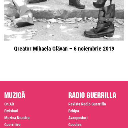
Qreator Mihaela Glăvan – 6 noiembrie 2019
Muzică
Radio Guerrilla
On Air
Revista Radio Guerrilla
Emisiuni
Echipa
Muzica Noastra
Avanposturi
Guerrilive
Goodies