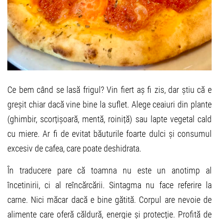
Ce bem când se lasă frigul? Vin fiert aș fi zis, dar știu că e
greșit chiar dacă vine bine la suflet. Alege ceaiuri din plante
(ghimbir, scorțișoară, mentă, roiniță) sau lapte vegetal cald
cu miere. Ar fi de evitat băuturile foarte dulci și consumul
excesiv de cafea, care poate deshidrata.
În traducere pare că toamna nu este un anotimp al
încetinirii, ci al reîncărcării. Sintagma nu face referire la
carne. Nici măcar dacă e bine gătită. Corpul are nevoie de
alimente care oferă căldură, energie și protecție. Profită de