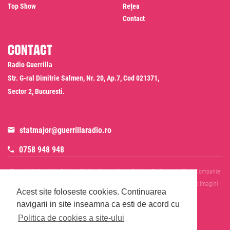
Top Show
Rețea
Contact
Contact
Radio Guerrilla
Str. G-ral Dimitrie Salmen, Nr. 20, Ap.7, Cod 021371,
Sector 2, Bucuresti.
statmajor@guerrillaradio.ro
0758 948 948
Termeni Si Conditii
Politica De Confidentialitate
Politica De Cookies
Date Companie
RADIO GUERRILLA SRL
Disclaimer SMS & WhatsApp
Informare Prelucrare Imagini
Acest site foloseste cookies.
Continuarea
Evenimente
Cod Deontologic
navigarii in site inseamna ca esti de acord cu
Politica de cookies a site-ului