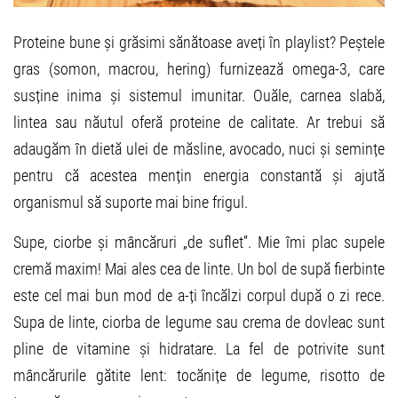
Proteine bune și grăsimi sănătoase aveți în playlist? Peștele
gras (somon, macrou, hering) furnizează omega-3, care
susține inima și sistemul imunitar. Ouăle, carnea slabă,
lintea sau năutul oferă proteine de calitate. Ar trebui să
adaugăm în dietă ulei de măsline, avocado, nuci și semințe
pentru că acestea mențin energia constantă și ajută
organismul să suporte mai bine frigul.
Supe, ciorbe și mâncăruri „de suflet”. Mie îmi plac supele
cremă maxim! Mai ales cea de linte. Un bol de supă fierbinte
este cel mai bun mod de a-ți încălzi corpul după o zi rece.
Supa de linte, ciorba de legume sau crema de dovleac sunt
pline de vitamine și hidratare. La fel de potrivite sunt
mâncărurile gătite lent: tocănițe de legume, risotto de