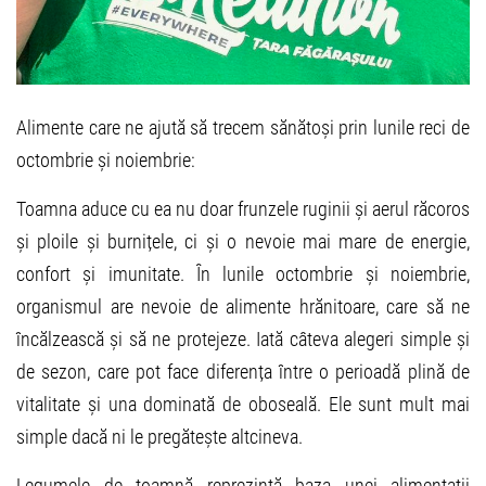
Alimente care ne ajută să trecem sănătoși prin lunile reci de
octombrie și noiembrie:
Toamna aduce cu ea nu doar frunzele ruginii și aerul răcoros
și ploile și burnițele, ci și o nevoie mai mare de energie,
confort și imunitate. În lunile octombrie și noiembrie,
organismul are nevoie de alimente hrănitoare, care să ne
încălzească și să ne protejeze. Iată câteva alegeri simple și
de sezon, care pot face diferența între o perioadă plină de
vitalitate și una dominată de oboseală. Ele sunt mult mai
simple dacă ni le pregătește altcineva.
Legumele de toamnă reprezintă baza unei alimentații