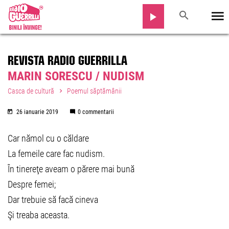
REVISTA RADIO GUERRILLA
MARIN SORESCU / NUDISM
Casca de cultură
Poemul săptămânii
26 ianuarie 2019
0 commentarii
Car nămol cu o căldare
La femeile care fac nudism.
În tinereţe aveam o părere mai bună
Despre femei;
Dar trebuie să facă cineva
Şi treaba aceasta.