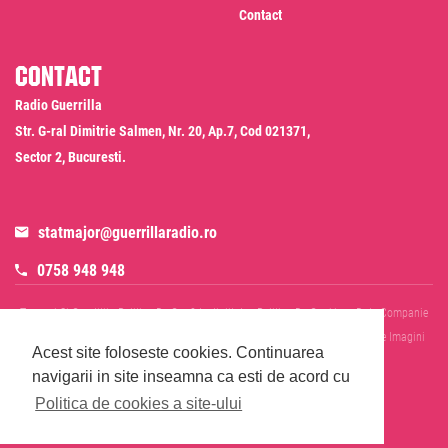
Contact
Contact
Radio Guerrilla
Str. G-ral Dimitrie Salmen, Nr. 20, Ap.7, Cod 021371,
Sector 2, Bucuresti.
statmajor@guerrillaradio.ro
0758 948 948
Termeni Si Conditii
Politica De Confidentialitate
Politica De Cookies
Date Companie
RADIO GUERRILLA SRL
Disclaimer SMS & WhatsApp
Informare Prelucrare Imagini
Acest site foloseste cookies.
Continuarea
Evenimente
Cod Deontologic
navigarii in site inseamna ca esti de acord cu
Politica de cookies a site-ului