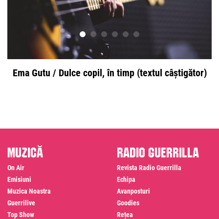
Ema Gutu / Dulce copil, în timp (textul câștigător)
Muzică
Radio Guerrilla
On Air
Revista Radio Guerrilla
Emisiuni
Echipa
Muzica Noastra
Avanposturi
Guerrilive
Goodies
Top Show
Rețea