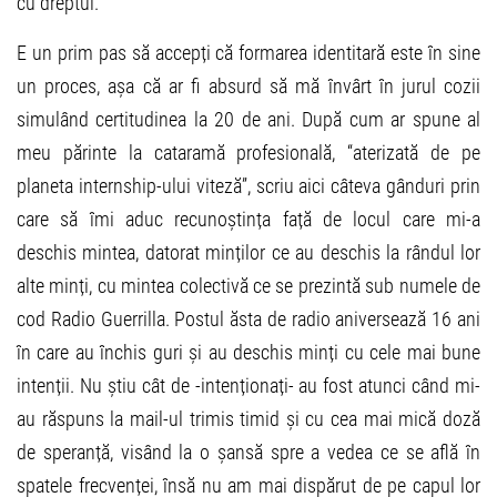
cu dreptul.
E un prim pas să accepți că formarea identitară este în sine
un proces, așa că ar fi absurd să mă învârt în jurul cozii
simulând certitudinea la 20 de ani. După cum ar spune al
meu părinte la cataramă profesională, “aterizată de pe
planeta internship-ului viteză”, scriu aici câteva gânduri prin
care să îmi aduc recunoștința față de locul care mi-a
deschis mintea, datorat minților ce au deschis la rândul lor
alte minți, cu mintea colectivă ce se prezintă sub numele de
cod Radio Guerrilla. Postul ăsta de radio aniversează 16 ani
în care au închis guri și au deschis minți cu cele mai bune
intenții. Nu știu cât de -intenționați- au fost atunci când mi-
au răspuns la mail-ul trimis timid și cu cea mai mică doză
de speranță, visând la o șansă spre a vedea ce se află în
spatele frecvenței, însă nu am mai dispărut de pe capul lor