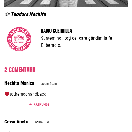
de
Teodora Nechita
Radio Guerrilla
Suntem noi, toți cei care gândim la fel.
Eliberadio.
2 comentarii
Nechita Monica
acum 6 ani
tothemoonandback
RASPUNDE
Grosu Aneta
acum 6 ani