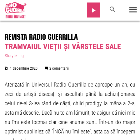
REVISTA RADIO GUERRILLA
TRAMVAIUL VIEȚII ȘI VÂRSTELE SALE
Storytelling
1 decembrie 2020
2 comentarii
Aterizată în Universul Radio Guerrilla de aproape un an, cu
zeci de artiști disecați și ascultați până la achiziționarea
celui de-al 3-lea rând de căști, child prodigy la mâna a 2-a,
asta mă descrie. Dacă nu te-am lămurit, te asigur că nici mie
nu îmi este tocmai clar cine anume sunt. Într-un do major
optimist subliniez că “ÎNCĂ nu îmi este”, asta ca să începem