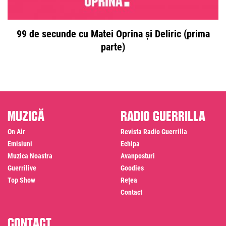
99 de secunde cu Matei Oprina și Deliric (prima
parte)
Muzică
Radio Guerrilla
On Air
Revista Radio Guerrilla
Emisiuni
Echipa
Muzica Noastra
Avanposturi
Guerrilive
Goodies
Top Show
Rețea
Contact
Contact