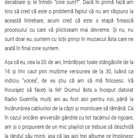
decablare și te întrebi “cine sunt?”. Dacă în primă fază am
tins să cred că este o problemă faptul că nu am răspuns la
această întrebare, acum cred că este o etapă firească
procesului cu care vă plictiseam mai devreme. Și nu, nu
sunt doar eu, suntem cu toții prinși în mozaicul ăsta care ne
arată în final cine suntem.
Așa că eu, cea la 20 de ani, îmbrățișez toate stângăciile de la
16 și îmi caut prin mulțime versiunea de la 30, luând ca
indiciu “vocea”, de ea știu că am să mă folosesc. Vă
încurajez să faceți la fel! Drumul ăsta a început datorat
Radio Guerrilla, mulți ani au fost aici pentru noi, până la
încărunțirea cablurilor de la căști și monitoare să rămână. Ca
în cazul oricărei aniversări gândite cu tot tacâmul de rigoare,
am și o propunere de un mic playlist ce trebuie să deschidă
la rândul său minți, așa că las aici trei albume ce împlinesc