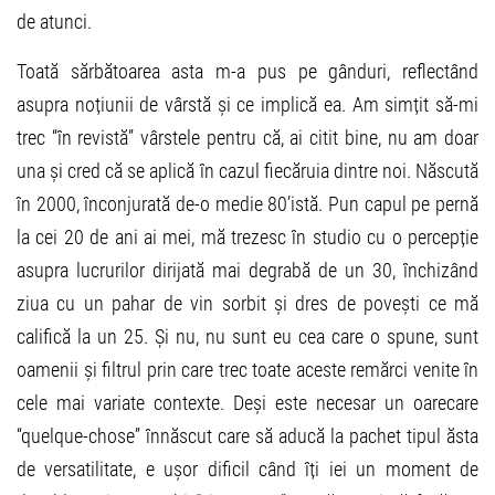
de atunci.
Toată sărbătoarea asta m-a pus pe gânduri, reflectând
asupra noțiunii de vârstă și ce implică ea.
Am simțit să-mi
trec “în revistă” vârstele pentru că, ai citit bine, nu am doar
una și cred că se aplică în cazul fiecăruia dintre noi. Născută
în 2000, înconjurată de-o medie 80’istă. Pun capul pe pernă
la cei 20 de ani ai mei, mă trezesc în studio cu o percepție
asupra lucrurilor dirijată mai degrabă de un 30, închizând
ziua cu un pahar de vin sorbit și dres de povești ce mă
califică la un 25. Și nu, nu sunt eu cea care o spune, sunt
oamenii și filtrul prin care trec toate aceste remărci venite în
cele mai variate contexte. Deși este necesar un oarecare
“quelque-chose” înnăscut care să aducă la pachet tipul ăsta
de versatilitate, e ușor dificil când îți iei un moment de