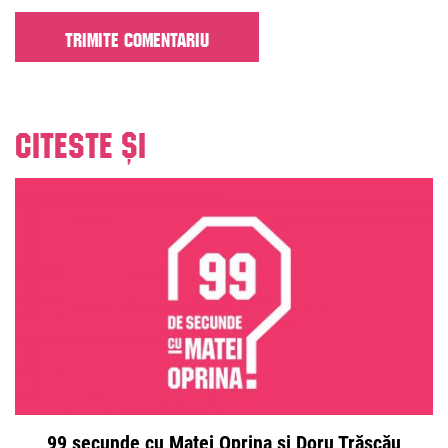
Citeste și
99 secunde cu Matei Oprina și Doru Trăscău