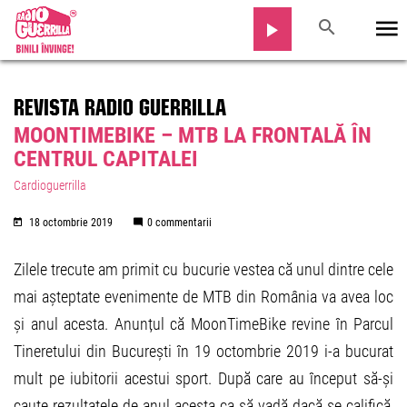
REVISTA RADIO GUERRILLA
MOONTIMEBIKE – MTB LA FRONTALĂ ÎN
CENTRUL CAPITALEI
Cardioguerrilla
18 octombrie 2019
0 commentarii
Zilele trecute am primit cu bucurie vestea că unul dintre cele
mai așteptate evenimente de MTB din România va avea loc
și anul acesta. Anunțul că MoonTimeBike revine în Parcul
Tineretului din București în 19 octombrie 2019 i-a bucurat
mult pe iubitorii acestui sport. După care au început să-și
caute rezultatele de anul acesta ca să vadă dacă se califică,