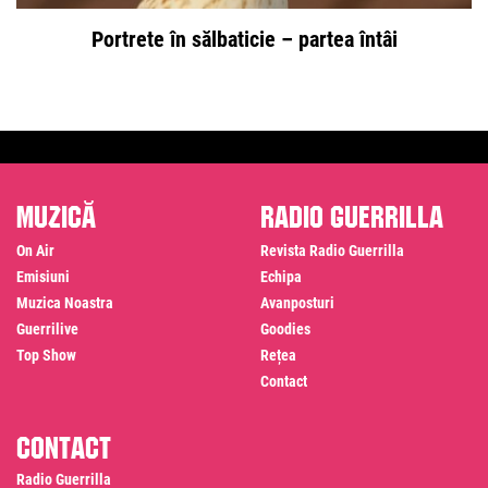
Portrete în sălbaticie – partea întâi
Muzică
Radio Guerrilla
On Air
Revista Radio Guerrilla
Emisiuni
Echipa
Muzica Noastra
Avanposturi
Guerrilive
Goodies
Top Show
Rețea
Contact
Contact
Radio Guerrilla