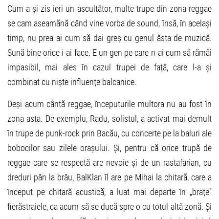
Cum a și zis ieri un ascultător, multe trupe din zona reggae
se cam aseamănă când vine vorba de sound, însă, în același
timp, nu prea ai cum să dai greș cu genul ăsta de muzică.
Sună bine orice i-ai face. E un gen pe care n-ai cum să rămâi
impasibil, mai ales în cazul trupei de față, care l-a și
combinat cu niște influențe balcanice.
Deși acum cântă reggae, începuturile multora nu au fost în
zona asta. De exemplu, Radu, solistul, a activat mai demult
în trupe de punk-rock prin Bacău, cu concerte pe la baluri ale
bobocilor sau zilele orașului. Și, pentru că orice trupă de
reggae care se respectă are nevoie și de un rastafarian, cu
dreduri pân la brâu, BalKlan îl are pe Mihai la chitară, care a
început pe chitară acustică, a luat mai departe în „brațe”
fierăstraiele, ca acum să se ducă spre o cu totul altă zonă. Și