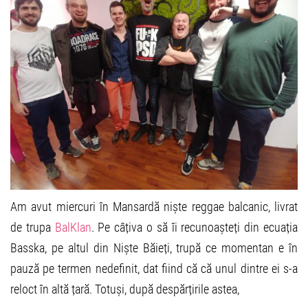
Am avut miercuri în Mansardă niște reggae balcanic, livrat
de trupa
BalKlan
. Pe câțiva o să îi recunoașteți din ecuația
Basska, pe altul din Niște Băieți, trupă ce momentan e în
pauză pe termen nedefinit, dat fiind că că unul dintre ei s-a
reloct în altă țară. Totuși, după despărțirile astea,