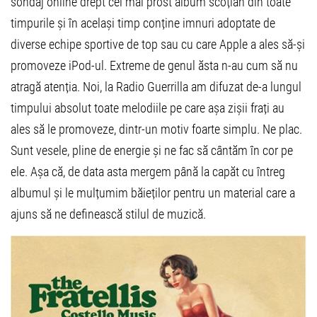
sondaj online drept cel mai prost album scoțian din toate
timpurile și în același timp conține imnuri adoptate de
diverse echipe sportive de top sau cu care Apple a ales să-și
promoveze iPod-ul. Extreme de genul ăsta n-au cum să nu
atragă atenția. Noi, la Radio Guerrilla am difuzat de-a lungul
timpului absolut toate melodiile pe care așa zișii frați au
ales să le promoveze, dintr-un motiv foarte simplu. Ne plac.
Sunt vesele, pline de energie și ne fac să cântăm în cor pe
ele. Așa că, de data asta mergem până la capăt cu întreg
albumul și le mulțumim băieților pentru un material care a
ajuns să ne definească stilul de muzică.