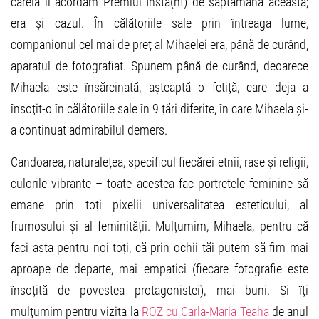
căreia îi acordăm Premiul Insta(nt) de săptămâna aceasta;
era și cazul. În călătoriile sale prin întreaga lume,
companionul cel mai de preț al Mihaelei era, până de curând,
aparatul de fotografiat. Spunem până de curând, deoarece
Mihaela este însărcinată, așteaptă o fetiță, care deja a
însoțit-o în călătoriile sale în 9 țări diferite, în care Mihaela și-
a continuat admirabilul demers.
Candoarea, naturalețea, specificul fiecărei etnii, rase și religii,
culorile vibrante – toate acestea fac portretele feminine să
emane prin toți pixelii universalitatea esteticului, al
frumosului și al feminității. Mulțumim, Mihaela, pentru că
faci asta pentru noi toți, că prin ochii tăi putem să fim mai
aproape de departe, mai empatici (fiecare fotografie este
însoțită de povestea protagonistei), mai buni. Și îți
mulțumim pentru vizita la
ROZ cu Carla-Maria Teaha
de anul