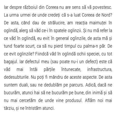
Iar despre războiul din Coreea nu are sens să vă povestesc.
La urma urmei de unde credeți că s-a luat Coreea de Nord?
De asta, când dau de strălucire, am reacția maimuței în
oglindă, alerg să văd ce-i în spatele oglinzii. Și nu mă refer la
ce văd în oglindă, eu evit în general oglinzile, de asta mă și
tund foarte scurt, ca să nu pierd timpul cu palma-n păr. De
ce evit oglinzile? Fiindcă văd în oglindă ochii speciei, cu tot
bagajul. Iar defectul meu (sau poate nu-i un defect) este că
văd mai întâi părțile întunecate, infrastructura,
dedesubturile. Nu poți fi mândru de aceste aspecte. De asta
suntem duali, sau ne dedublăm pe parcurs. Adică, dacă ne
bucurăm, atunci hai să ne bucurăm pe bune, din inimă și să
nu mai cercetăm de unde vine produsul. Aflăm noi mai
târziu, și ne întristăm atunci.