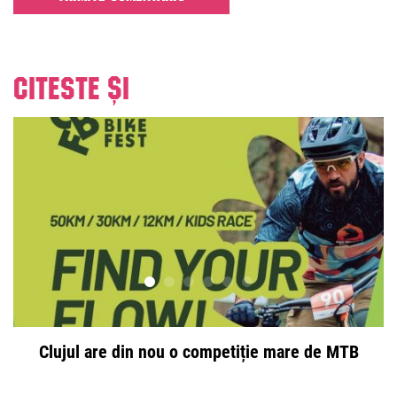
Citeste și
Clujul are din nou o competiție mare de MTB