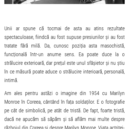
Unii ar spune că tocmai de asta au atins rezultate
spectaculoase, fiindcă au fost supuse presiunilor și au fost
tratate fără milă. Da, cunosc poziția asta masochistă,
funcțională într-un anume sens. Ea poate duce la o
strălucire exterioară, dar prețul este unul sfâșietor și nu știu
în ce măsură poate aduce o strălucire interioară, personală,
intimă.
Am ales pentru astăzi o imagine din 1954 cu Marilyn
Monroe în Coreea, cântând în fața soldaților. E o fotografie
pe cât de simbolică, pe atât de tristă. De fapt, foarte tristă,
dacă ne apucăm să săpăm și să aflăm mai multe despre
războiul din Coreea și despre Marilyn Monroe. Viața actriței-