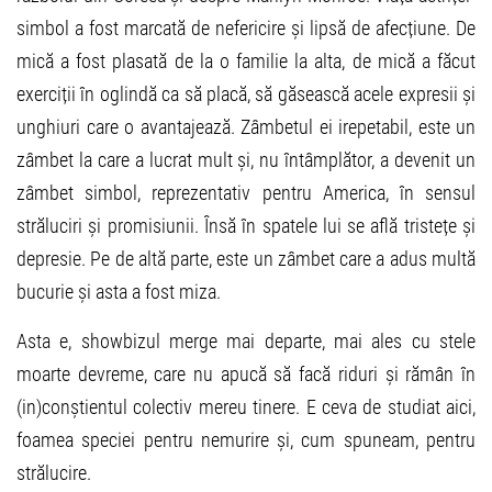
simbol a fost marcată de nefericire și lipsă de afecțiune. De
mică a fost plasată de la o familie la alta, de mică a făcut
exerciții în oglindă ca să placă, să găsească acele expresii și
unghiuri care o avantajează. Zâmbetul ei irepetabil, este un
zâmbet la care a lucrat mult și, nu întâmplător, a devenit un
zâmbet simbol, reprezentativ pentru America, în sensul
străluciri și promisiunii. Însă în spatele lui se află tristețe și
depresie. Pe de altă parte, este un zâmbet care a adus multă
bucurie și asta a fost miza.
Asta e, showbizul merge mai departe, mai ales cu stele
moarte devreme, care nu apucă să facă riduri și rămân în
(in)conștientul colectiv mereu tinere. E ceva de studiat aici,
foamea speciei pentru nemurire și, cum spuneam, pentru
strălucire.