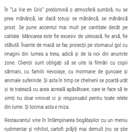
În ”La Vie en Gris” predomină o atmosferă sumbră, nu se
prea mănâncă, iar dacă totuși se mănâncă, se mănâncă
prost. Se pune accentul mai mult pe cantitate decât pe
calitate. Mâncarea este fie excesiv de uleioasă, fie arsă, fie
stătută. Înainte de masă se fac proiecții pe stomacul gol cu
imagini din lumea a treia, adică și de la noi din anumite
zone. Clienții sunt obligați să se uite la filmări cu copii
sărmani, cu familii nevoiașe, cu mormane de gunoaie și
animale suferinde. Și asta în timp ce chelnerii se poartă urât
și te tratează cu acea acreală apăsătoare, care te face să te
simți nu doar vinovat ci și responsabil pentru toate relele
din lume. Și tocmai asta e miza.
Restaurantul vine în întâmpinarea bogătașilor cu un meniu
rudimentar și nihilist, cartofi prăjiți mai demult (nu se știe