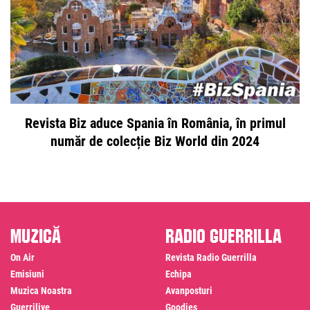
Revista Biz aduce Spania în România, în primul
număr de colecție Biz World din 2024
Muzică
Radio Guerrilla
On Air
Revista Radio Guerrilla
Emisiuni
Echipa
Muzica Noastra
Avanposturi
Guerrilive
Goodies