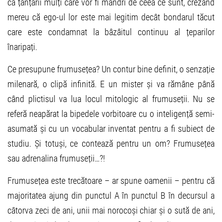
ca țânțarii mulți care vor fi mândri de ceea ce sunt, crezând
mereu că ego-ul lor este mai legitim decât bondarul tăcut
care este condamnat la bâzâitul continuu al țeparilor
înaripați.
Ce presupune frumusețea? Un contur bine definit, o senzație
milenară, o clipă infinită. E un mister și va rămâne până
când plictisul va lua locul mitologic al frumuseții. Nu se
referă neapărat la bipedele vorbitoare cu o inteligență semi-
asumată și cu un vocabular inventat pentru a fi subiect de
studiu. Și totuși, ce contează pentru un om? Frumusețea
sau adrenalina frumuseții…?!
Frumusețea este trecătoare – ar spune oamenii – pentru că
majoritatea ajung din punctul A în punctul B în decursul a
câtorva zeci de ani, unii mai norocoși chiar și o sută de ani,