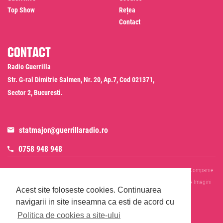
Top Show
Rețea
Contact
Contact
Radio Guerrilla
Str. G-ral Dimitrie Salmen, Nr. 20, Ap.7, Cod 021371,
Sector 2, Bucuresti.
statmajor@guerrillaradio.ro
0758 948 948
Termeni Si Conditii
Politica De Confidentialitate
Politica De Cookies
Date Companie
RADIO GUERRILLA SRL
Disclaimer SMS & WhatsApp
Informare Prelucrare Imagini
Acest site foloseste cookies.
Continuarea
Evenimente
Cod Deontologic
navigarii in site inseamna ca esti de acord cu
Politica de cookies a site-ului