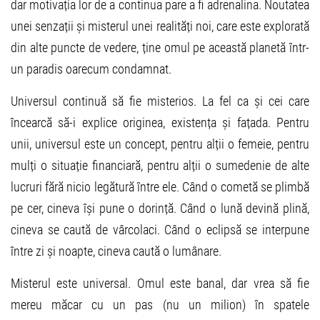
dar motivația lor de a continua pare a fi adrenalina. Noutatea
unei senzații și misterul unei realități noi, care este explorată
din alte puncte de vedere, ține omul pe această planetă într-
un paradis oarecum condamnat.
Universul continuă să fie misterios. La fel ca și cei care
încearcă să-i explice originea, existența și fațada. Pentru
unii, universul este un concept, pentru alții o femeie, pentru
mulți o situație financiară, pentru alții o sumedenie de alte
lucruri fără nicio legătură între ele. Când o cometă se plimbă
pe cer, cineva își pune o dorință. Când o lună devină plină,
cineva se caută de vârcolaci. Când o eclipsă se interpune
între zi și noapte, cineva caută o lumânare.
Misterul este universal. Omul este banal, dar vrea să fie
mereu măcar cu un pas (nu un milion) în spatele