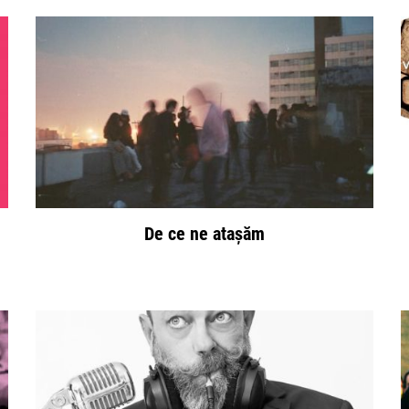
De ce ne atașăm