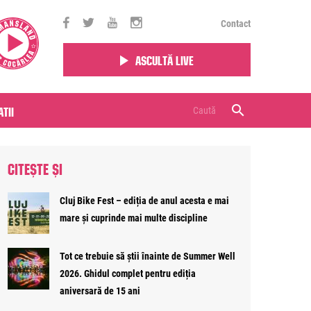
Contact
Ascultă live
tii
CITEȘTE ȘI
Cluj Bike Fest – ediția de anul acesta e mai
mare și cuprinde mai multe discipline
Tot ce trebuie să știi înainte de Summer Well
2026. Ghidul complet pentru ediția
aniversară de 15 ani