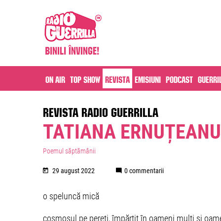
On air
Top Show
Revista
Emisiuni
Podcast
Guerri
REVISTA RADIO GUERRILLA
TATIANA ERNUȚEANU 
Poemul săptămânii
29 august 2022
0 commentarii
o speluncă mică
cosmosul pe pereți, împărțit în oameni mulți și oam