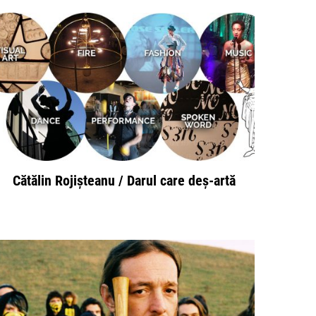
Cătălin Rojișteanu / Darul care deș-artă