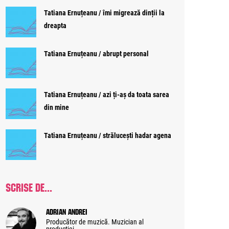
Tatiana Ernuțeanu / îmi migrează dinții la
dreapta
Tatiana Ernuțeanu / abrupt personal
Tatiana Ernuțeanu / azi ți-aș da toata sarea
din mine
Tatiana Ernuțeanu / strălucești hadar agena
SCRISE DE...
Adrian Andrei
Producător de muzică. Muzician al