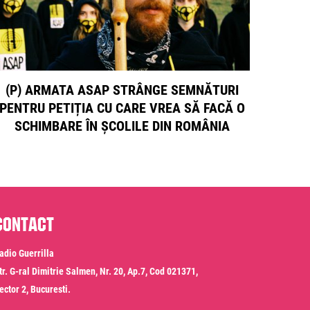
(P) ARMATA ASAP STRÂNGE SEMNĂTURI
PENTRU PETIȚIA CU CARE VREA SĂ FACĂ O
SCHIMBARE ÎN ȘCOLILE DIN ROMÂNIA
Contact
adio Guerrilla
tr. G-ral Dimitrie Salmen, Nr. 20, Ap.7, Cod 021371,
ector 2, Bucuresti.