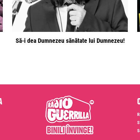
Să-i dea Dumnezeu sănătate lui Dumnezeu!
a
R
S
S