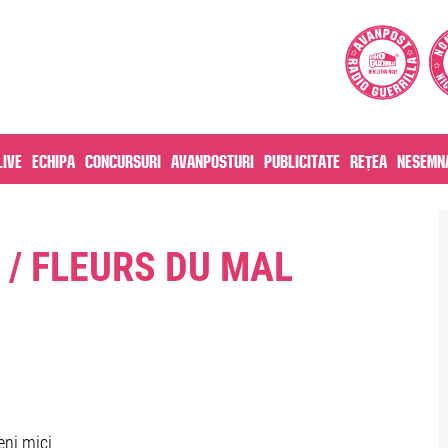
live
Echipa
Concursuri
Avanposturi
Publicitate
Rețea
Nesemna
/ FLEURS DU MAL
eni mici