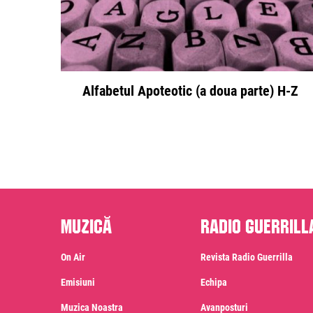
Alfabetul Apoteotic (a doua parte) H-Z
Muzică
Radio Guerrill
On Air
Revista Radio Guerrilla
Emisiuni
Echipa
Muzica Noastra
Avanposturi