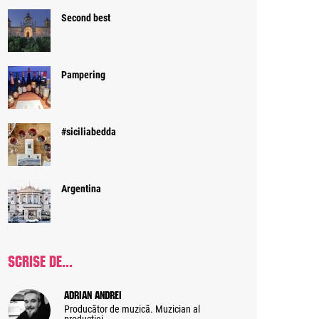
Second best
Pampering
#siciliabedda
Argentina
SCRISE DE...
Adrian Andrei
Producător de muzică. Muzician al