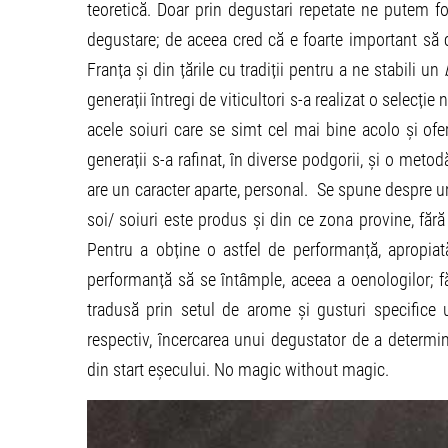
teoretică. Doar prin degustari repetate ne putem f
degustare; de aceea cred că e foarte important să 
Franța și din țările cu tradiții pentru a ne stabili un
generații întregi de viticultori s-a realizat o selecție
acele soiuri care se simt cel mai bine acolo și of
generații s-a rafinat, în diverse podgorii, și o metod
are un caracter aparte, personal. Se spune despre u
soi/ soiuri este produs și din ce zona provine, fără
Pentru a obține o astfel de performanță, apropia
performanță să se întâmple, aceea a oenologilor; fă
tradusă prin setul de arome și gusturi specifice 
respectiv, încercarea unui degustator de a determina
din start eșecului. No magic without magic.