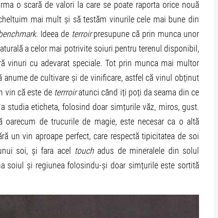
orma o scară de valori la care se poate raporta orice nouă
cheltuim mai mult și să testăm vinurile cele mai bune din
benchmark
. Ideea de
terroir
presupune că prin munca unor
 naturală a celor mai potrivite soiuri pentru terenul disponibil,
eră vinuri cu adevarat speciale. Tot prin munca mai multor
ă anume de cultivare și de vinificare, astfel că vinul obținut
n vin că este de
terrroir
atunci când iți poți da seama din ce
 a studia eticheta, folosind doar simțurile văz, miros, gust.
tă oarecum de trucurile de magie, este necesar ca o altă
ră un vin aproape perfect, care respectă tipicitatea de soi
unui soi, și fara acel
touch
adus de mineralele din solul
 soiul și regiunea folosindu-și doar simțurile este sortită