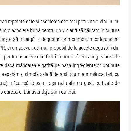
cări repetate este și asocierea cea mai potrivită a vinului cu
m o asociere bună pentru un vin ar fi să căutam în cultura
nuiește să meargă la degustari prin cramele mediteraneene
PR, ci un adevar; cel mai probabil de la aceste degustări din
 pentru asocierea perfectă în urma căreia atingi starea de
ere dacă mâncarea e gătită pe baza ingredientelor obținute
ă preparăm o simplă salată de roșii (cum am mâncat ieri, cu
nc) măcar să folosim roșii naturale, cu gust, cultivate de
b oarecare. Dar asta deja știm cu toții.