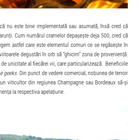
 încă nu este bine implementată sau asumată, însă cred că
arunți. Cum numărul cramelor depașește deja 500, cred că
legem astfel care este elementul comun ce se regăsește în
 viitoarele degustări în orb să “ghicim” zona de proveniență.
 de unicitate al fiecărei vii, care particularizează. Beneficiile
e geeks
. Din punct de vedere comercial, noțiunea de terroir
 un viticultor din regiunea Champagne sau Bordeaux să-și
ența la respectiva apelațiune.