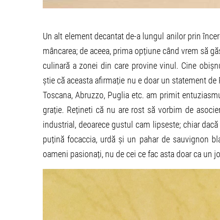
Un alt element decantat de-a lungul anilor prin încer
mâncarea; de aceea, prima opțiune când vrem să găsi
culinară a zonei din care provine vinul. Cine obiș
știe că aceasta afirmație nu e doar un statement de 
Toscana, Abruzzo, Puglia etc. am primit entuziasmul
grație. Rețineti că nu are rost să vorbim de asoci
industrial, deoarece gustul cam lipseste; chiar dac
puțină focaccia, urdă și un pahar de sauvignon bla
oameni pasionați, nu de cei ce fac asta doar ca un jo