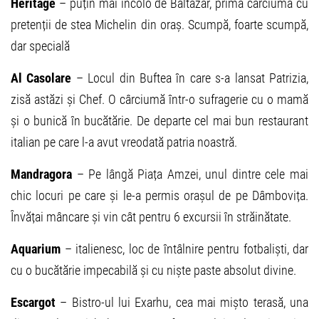
Heritage
– puțin mai încolo de Baltazar, prima cârciumă cu
pretenții de stea Michelin din oraș. Scumpă, foarte scumpă,
dar specială
Al Casolare
– Locul din Buftea în care s-a lansat Patrizia,
zisă astăzi și Chef. O cârciumă într-o sufragerie cu o mamă
și o bunică în bucătărie. De departe cel mai bun restaurant
italian pe care l-a avut vreodată patria noastră.
Mandragora
– Pe lângă Piața Amzei, unul dintre cele mai
chic locuri pe care și le-a permis orașul de pe Dâmbovița.
Învățai mâncare și vin cât pentru 6 excursii în străinătate.
Aquarium
– italienesc, loc de întâlnire pentru fotbaliști, dar
cu o bucătărie impecabilă și cu niște paste absolut divine.
Escargot
– Bistro-ul lui Exarhu, cea mai mișto terasă, una