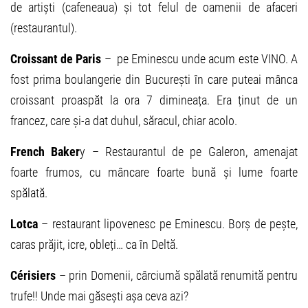
de artiști (cafeneaua) și tot felul de oamenii de afaceri
(restaurantul).
Croissant de Paris
– pe Eminescu unde acum este VINO. A
fost prima boulangerie din București în care puteai mânca
croissant proaspăt la ora 7 dimineața. Era ținut de un
francez, care și-a dat duhul, săracul, chiar acolo.
French Baker
y – Restaurantul de pe Galeron, amenajat
foarte frumos, cu mâncare foarte bună și lume foarte
spălată.
Lotca
– restaurant lipovenesc pe Eminescu. Borș de pește,
caras prăjit, icre, obleți… ca în Deltă.
Cérisiers
– prin Domenii, cârciumă spălată renumită pentru
trufe!! Unde mai găsești așa ceva azi?