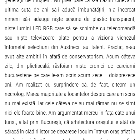
generații de mușterii. Nu prea pare că s-a căznit cineva în
ultima sută de ani să-i aducă îmbunătățiri, n-a încercat
nimeni să-i adauge niște scaune de plastic transparent,
niște lumini LED RGB care să se schimbe cu telecomandă
sau niște televizoare plate pentru a viziona vienezul
înfometat selecțiuni din Austriecii au Talent. Practic, n-au
avut alte ambiții în afară de conservatorism. Acum câteva
zile, din plictiseală, răsfoiam niște cronici de cârciumi
bucureștene pe care le-am scris acum zece – doisprezece
ani. Am realizat cu surprindere că, de fapt, citeam un
necrolog. Marea majoritate a locantelor despre care am scris
nu mai există. Iar cele câteva ce au mai rămas nu se simt
nici ele foarte bine. Am argumentat mereu în fața câte unui
turist, aflat prin București, că arhitectura orașului e atât de
săracă în clădiri istorice deoarece locuim într-un oraș aflat în