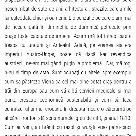
neschimbat de sute de ani: arhitectura , străzile, cârciumile
iar câteodată chiar și oamenii. E o senzație pe care o am mai
de fiecare dată în diminețile de duminică petrecute prin
orașe foste capitale de imperii. Acum mă tot întreb care e
treaba cu ungurii și Ardealul. Adică, pe vremea aia era
imperiul Austro-Ungar, poate că dacă l-ar revendica
austriecii, ne-am mai gândi puțin la problemă. Dar, mă rog,
n-au ei timp de asta. Sunt ocupați cu altele, spre exemplu
cum să păstreze Viena ca cel mai bine cotat oraș pentru a
trăi din Europa sau cum să aibă servicii medicale și mai
bune, creștere economică sustenabilă și cum să facă
schnitzel-ul și mai crocant. În dreapta mea e o cârciumă pe
al cărei fronton stă scris numele, greu de citit, și anul 1810.
Cum ar veni, au hrănit cu rasol și wurști vreo patru-cinci