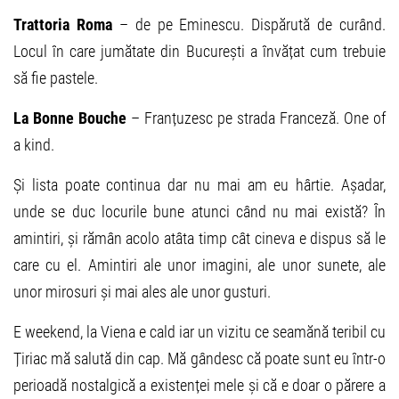
Trattoria Roma
– de pe Eminescu. Dispărută de curând.
Locul în care jumătate din București a învățat cum trebuie
să fie pastele.
La Bonne Bouche
– Franțuzesc pe strada Franceză. One of
a kind.
Și lista poate continua dar nu mai am eu hârtie. Așadar,
unde se duc locurile bune atunci când nu mai există? În
amintiri, și rămân acolo atâta timp cât cineva e dispus să le
care cu el. Amintiri ale unor imagini, ale unor sunete, ale
unor mirosuri și mai ales ale unor gusturi.
E weekend, la Viena e cald iar un vizitu ce seamănă teribil cu
Țiriac mă salută din cap. Mă gândesc că poate sunt eu într-o
perioadă nostalgică a existenței mele și că e doar o părere a