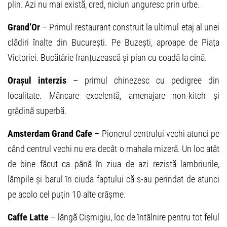
plin. Azi nu mai există, cred, niciun unguresc prin urbe.
Grand’Or
– Primul restaurant construit la ultimul etaj al unei
clădiri înalte din București. Pe Buzești, aproape de Piața
Victoriei. Bucătărie franțuzească și pian cu coadă la cină.
Orașul interzis
– primul chinezesc cu pedigree din
localitate. Mâncare excelentă, amenajare non-kitch și
grădină superbă.
Amsterdam Grand Cafe
– Pionerul centrului vechi atunci pe
când centrul vechi nu era decât o mahala mizeră. Un loc atât
de bine făcut ca până în ziua de azi rezistă lambriurile,
lămpile și barul în ciuda faptului că s-au perindat de atunci
pe acolo cel puțin 10 alte crâșme.
Caffe Latte
– lângă Cișmigiu, loc de întâlnire pentru tot felul