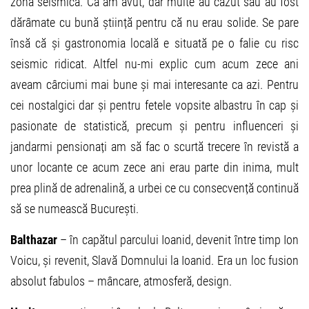
zonă seismică. Că am avut, dar multe au căzut sau au fost
dărâmate cu bună știință pentru că nu erau solide. Se pare
însă că și gastronomia locală e situată pe o falie cu risc
seismic ridicat. Altfel nu-mi explic cum acum zece ani
aveam cârciumi mai bune și mai interesante ca azi. Pentru
cei nostalgici dar și pentru fetele vopsite albastru în cap și
pasionate de statistică, precum și pentru influenceri și
jandarmi pensionați am să fac o scurtă trecere în revistă a
unor locante ce acum zece ani erau parte din inima, mult
prea plină de adrenalină, a urbei ce cu consecvență continuă
să se numească București.
Balthazar
– în capătul parcului Ioanid, devenit între timp Ion
Voicu, și revenit, Slavă Domnului la Ioanid. Era un loc fusion
absolut fabulos – mâncare, atmosferă, design.