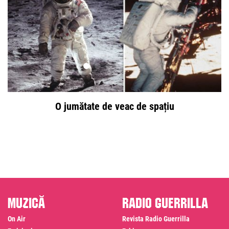
O jumătate de veac de spațiu
V
Muzică
Radio Guerrilla
On Air
Revista Radio Guerrilla