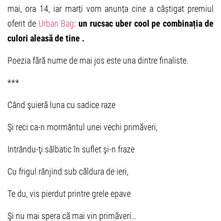
mai, ora 14, iar marți vom anunța cine a câștigat premiul
oferit de
Urban Bag
:
un rucsac uber cool pe combinația de
culori aleasă de tine .
Poezia fără nume de mai jos este una dintre finaliste.
***
Când şuieră luna cu sadice raze
Şi reci ca-n mormântul unei vechi primăveri,
Intrându-ţi sălbatic în suflet şi-n fraze
Cu frigul rânjind sub căldura de ieri,
Te du, vis pierdut printre grele epave
Şi nu mai spera că mai vin primăveri…