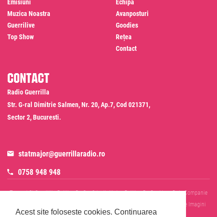
Emisiuni
Echipa
Muzica Noastra
Avanposturi
Guerrilive
Goodies
Top Show
Rețea
Contact
Contact
Radio Guerrilla
Str. G-ral Dimitrie Salmen, Nr. 20, Ap.7, Cod 021371,
Sector 2, Bucuresti.
statmajor@guerrillaradio.ro
0758 948 948
Termeni Si Conditii
Politica De Confidentialitate
Politica De Cookies
Date Companie
RADIO GUERRILLA SRL
Disclaimer SMS & WhatsApp
Informare Prelucrare Imagini
Acest site foloseste cookies.
Continuarea
Evenimente
Cod Deontologic