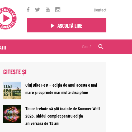
Contact
Ascultă live
tii
CITEȘTE ȘI
Cluj Bike Fest – ediția de anul acesta e mai
mare și cuprinde mai multe discipline
Tot ce trebuie să știi înainte de Summer Well
2026. Ghidul complet pentru ediția
aniversară de 15 ani