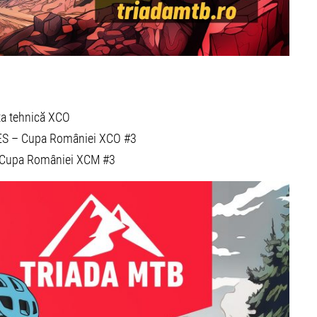
nța tehnică XCO
ES – Cupa României XCO #3
– Cupa României XCM #3