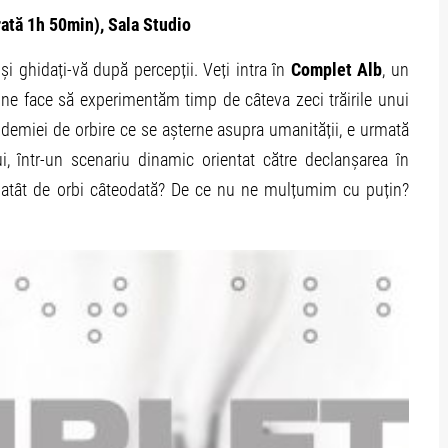
rată 1h 50min), Sala Studio
și ghidați-vă după percepții. Veți intra în
Complet Alb
, un
ne face să experimentăm timp de câteva zeci trăirile unui
demiei de orbire ce se așterne asupra umanității, e urmată
ui, într-un scenariu dinamic orientat către declanșarea în
m atât de orbi câteodată? De ce nu ne mulțumim cu puțin?