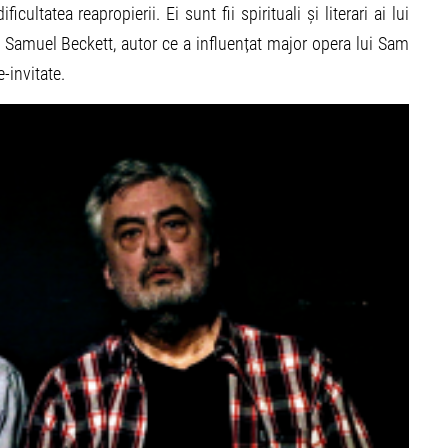
cultatea reapropierii. Ei sunt fii spirituali și literari ai lui
 Samuel Beckett, autor ce a influențat major opera lui Sam
-invitate.