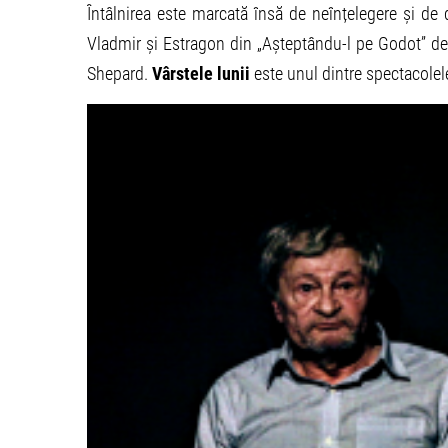
Întâlnirea este marcată însă de neînțelegere și de difi
Vladmir și Estragon din „Așteptându-l pe Godot” de
Shepard.
Vârstele lunii
este unul dintre spectacolele