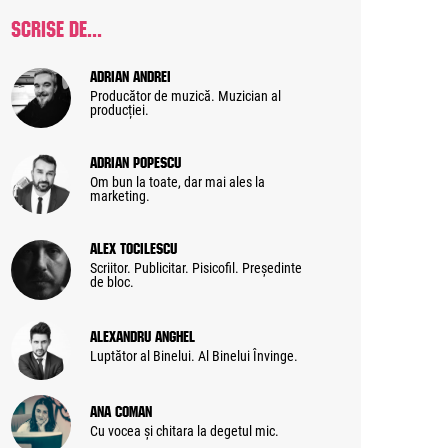
SCRISE DE...
Adrian Andrei
Producător de muzică. Muzician al
producției.
Adrian Popescu
Om bun la toate, dar mai ales la
marketing.
Alex Tocilescu
Scriitor. Publicitar. Pisicofil. Președinte
de bloc.
Alexandru Anghel
Luptător al Binelui. Al Binelui Învinge.
Ana Coman
Cu vocea și chitara la degetul mic.