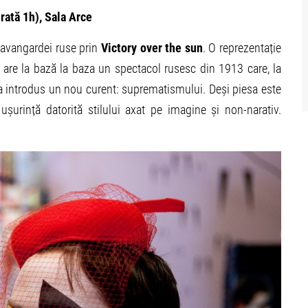
rată 1h), Sala Arce
a avangardei ruse prin
Victory over the sun
. O reprezentație
e are la bază la baza un spectacol rusesc din 1913 care, la
a introdus un nou curent: suprematismului. Deși piesa este
ușurință datorită stilului axat pe imagine și non-narativ.