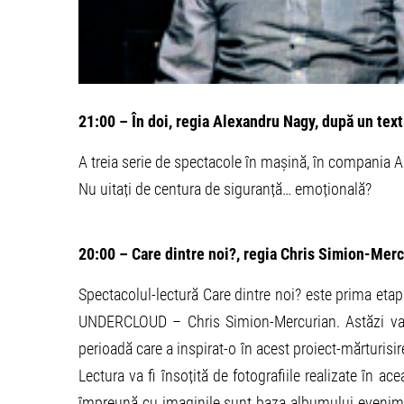
21:00 – În doi, regia Alexandru Nagy, după un tex
A treia serie de spectacole în mașină, în compania Ali
Nu uitați de centura de siguranță… emoțională?
20:00 – Care dintre noi?, regia Chris Simion-Merc
Spectacolul-lectură Care dintre noi? este prima etapă
UNDERCLOUD – Chris Simion-Mercurian. Astăzi va av
perioadă care a inspirat-o în acest proiect-mărturisir
Lectura va fi însoțită de fotografiile realizate în 
împreună cu imaginile sunt baza albumului evenim