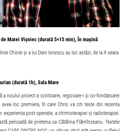
t de Matei Vișniec (durată 5×15 min), În mașină
nei Chinie și a lui Dani Ionescu au loc astăzi, de la 9 seara.
urian (durată 1h), Sala Mare
 a noului proiect a scriitoarei, regizoare-i și co-fondatoarei
ea loc premiera, în care Chris va citi texte din recenta
e: experiența post operație, a chimioterapiei și radioterapiei.
această perioadă de prietena sa Cătălina Flămînzeanu. Textele
ent CARE DINTRE NOI?, un album ghid atât pentru sufletul