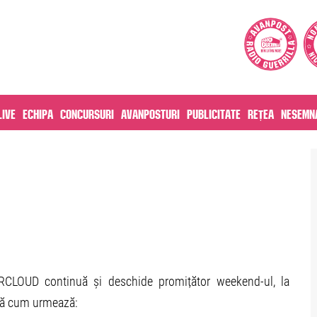
live
Echipa
Concursuri
Avanposturi
Publicitate
Rețea
Nesemna
RCLOUD continuă și deschide promițător weekend-ul, la
pă cum urmează: