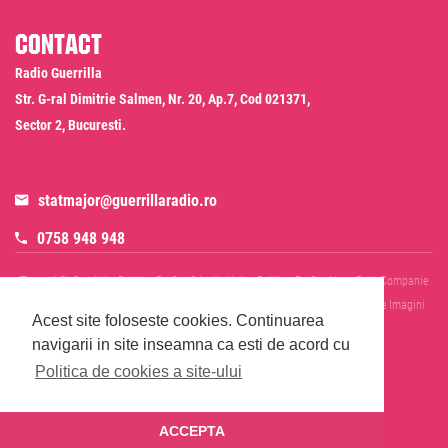
Contact
Radio Guerrilla
Str. G-ral Dimitrie Salmen, Nr. 20, Ap.7, Cod 021371,
Sector 2, Bucuresti.
statmajor@guerrillaradio.ro
0758 948 948
Termeni Si Conditii
Politica De Confidentialitate
Politica De Cookies
Date Companie
RADIO GUERRILLA SRL
Disclaimer SMS & WhatsApp
Informare Prelucrare Imagini
Acest site foloseste cookies.
Continuarea
Evenimente
Cod Deontologic
navigarii in site inseamna ca esti de acord cu
Politica de cookies a site-ului
ACCEPTA
© 2026 Radio Guerrilla - Toate drepturile rezervate