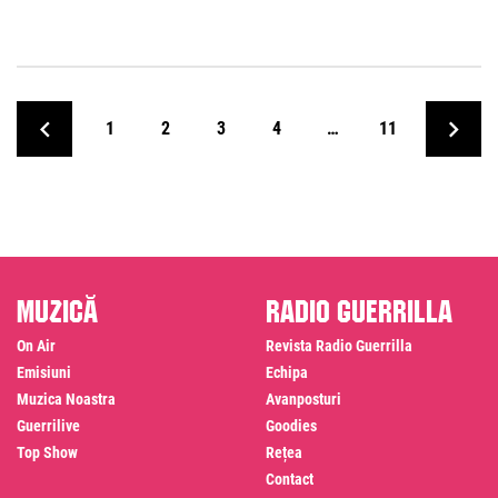
1
2
3
4
…
11
Muzică
Radio Guerrilla
On Air
Revista Radio Guerrilla
Emisiuni
Echipa
Muzica Noastra
Avanposturi
Guerrilive
Goodies
Top Show
Rețea
Contact