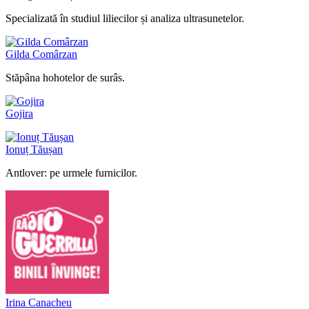
Specializată în studiul liliecilor și analiza ultrasunetelor.
Gilda Comârzan
Stăpâna hohotelor de surâs.
Gojira
Ionuț Tăușan
Antlover: pe urmele furnicilor.
Irina Canacheu