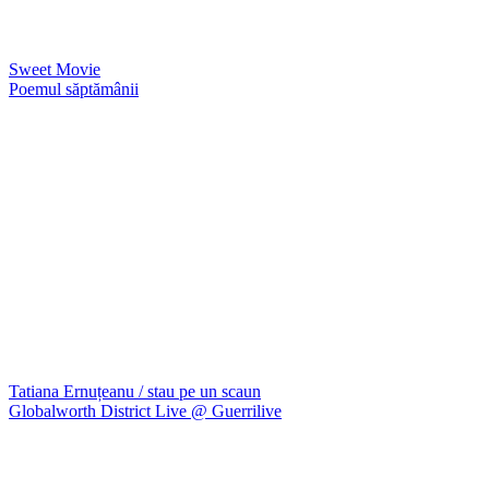
Sweet Movie
Poemul săptămânii
Tatiana Ernuțeanu / stau pe un scaun
Globalworth District Live @ Guerrilive