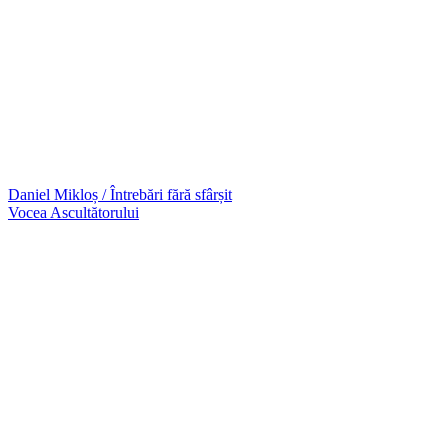
Daniel Mikloș / Întrebări fără sfârșit
Vocea Ascultătorului