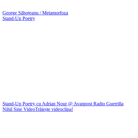
George Săhoțeanu / Metamorfoza
Stand-Up Poetry
Stand-Up Poetry cu Adrian Nour @ Avanpost Radio Guerrilla
Nihil Sine Video
Trăiește videoclipa!