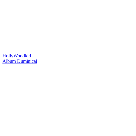
HollyWoodkid
Album Duminical