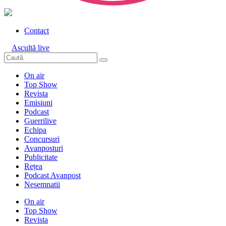
Contact
Ascultă live
On air
Top Show
Revista
Emisiuni
Podcast
Guerrilive
Echipa
Concursuri
Avanposturi
Publicitate
Rețea
Podcast Avanpost
Nesemnatii
On air
Top Show
Revista