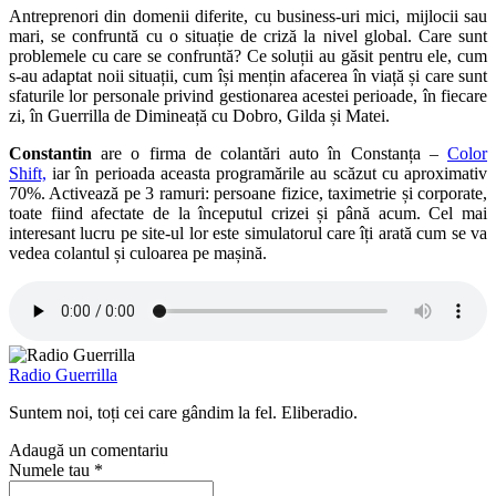
Antreprenori din domenii diferite, cu business-uri mici, mijlocii sau
mari, se confruntă cu o situație de criză la nivel global. Care sunt
problemele cu care se confruntă? Ce soluții au găsit pentru ele, cum
s-au adaptat noii situații, cum își mențin afacerea în viață și care sunt
sfaturile lor personale privind gestionarea acestei perioade, în fiecare
zi, în Guerrilla de Dimineață cu Dobro, Gilda și Matei.
Constantin
are o firma de colantări auto în Constanța –
Color
Shift,
iar în perioada aceasta programările au scăzut cu aproximativ
70%. Activează pe 3 ramuri: persoane fizice, taximetrie și corporate,
toate fiind afectate de la începutul crizei și până acum. Cel mai
interesant lucru pe site-ul lor este simulatorul care îți arată cum se va
vedea colantul și culoarea pe mașină.
Radio Guerrilla
Suntem noi, toți cei care gândim la fel. Eliberadio.
Adaugă un comentariu
Numele tau *