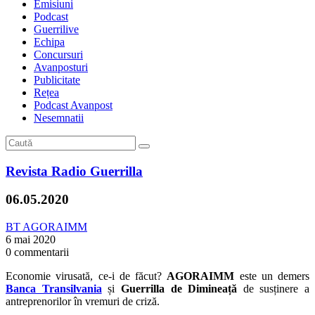
Emisiuni
Podcast
Guerrilive
Echipa
Concursuri
Avanposturi
Publicitate
Rețea
Podcast Avanpost
Nesemnatii
Revista Radio Guerrilla
06.05.2020
BT AGORAIMM
6 mai 2020
0 commentarii
Economie virusată, ce-i de făcut?
AGORAIMM
este un demers
Banca Transilvania
și
Guerrilla de Dimineață
de susținere a
antreprenorilor în vremuri de criză.