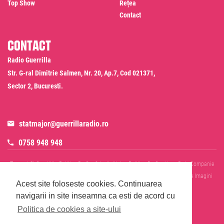
Top Show
Rețea
Contact
Contact
Radio Guerrilla
Str. G-ral Dimitrie Salmen, Nr. 20, Ap.7, Cod 021371,
Sector 2, Bucuresti.
statmajor@guerrillaradio.ro
0758 948 948
Termeni Si Conditii
Politica De Confidentialitate
Politica De Cookies
Date Companie
RADIO GUERRILLA SRL
Disclaimer SMS & WhatsApp
Informare Prelucrare Imagini
Acest site foloseste cookies.
Continuarea
Evenimente
Cod Deontologic
navigarii in site inseamna ca esti de acord cu
Politica de cookies a site-ului