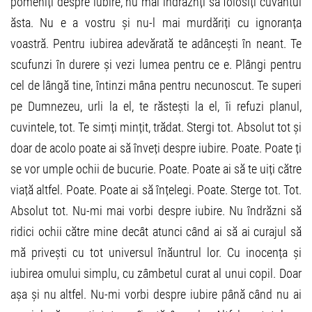
pomeniți despre iubire, nu mai îndrăznți să folosiți cuvântul
ăsta. Nu e a vostru și nu-l mai murdăriți cu ignoranța
voastră. Pentru iubirea adevărată te adâncești în neant. Te
scufunzi în durere și vezi lumea pentru ce e. Plângi pentru
cel de lângă tine, întinzi mâna pentru necunoscut. Te superi
pe Dumnezeu, urli la el, te răstești la el, îi refuzi planul,
cuvintele, tot. Te simți mințit, trădat. Stergi tot. Absolut tot și
doar de acolo poate ai să înveți despre iubire. Poate. Poate ți
se vor umple ochii de bucurie. Poate. Poate ai să te uiți către
viață altfel. Poate. Poate ai să înțelegi. Poate. Sterge tot. Tot.
Absolut tot. Nu-mi mai vorbi despre iubire. Nu îndrăzni să
ridici ochii către mine decât atunci când ai să ai curajul să
mă privești cu tot universul înăuntrul lor. Cu inocența și
iubirea omului simplu, cu zâmbetul curat al unui copil. Doar
așa și nu altfel. Nu-mi vorbi despre iubire până când nu ai