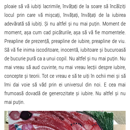
ploaie să vă iubiți lacrimile, învățați de la soare să încălziți
locul prin care vă mișcați, învățați, învățați de la iubirea
adevărată să iubiți. Și nu altfel și nu mai puțin. Moment de
moment, așa cum cad picăturile, așa să vă fie momentele.
Preapline de prezență, preapline de iubire, preapline de viu.
Să vă fie inima iscoditoare, inocentă, iubitoare și bucuroasă
de bucurie pură ca a unui copil. Nu altfel și nu mai puțin. Nu
mai vreau să aud cuvinte, nu mai vreau lecții despre iubire,
concepte și teorii. Tot ce vreau e să te uiți în ochii mei și să
îmi dai voie să văd prin ei universul din noi. E cea mai
frumoasă dovadă de generozitate și iubire. Nu altfel și nu
mai puțin.