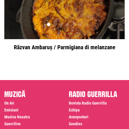
Răzvan Ambaruș / Parmigiana di melanzane
Muzică
Radio Guerrilla
On Air
Revista Radio Guerrilla
Emisiuni
Echipa
Muzica Noastra
Avanposturi
Guerrilive
Goodies