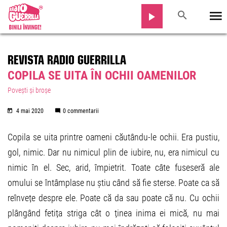
REVISTA RADIO GUERRILLA
COPILA SE UITA ÎN OCHII OAMENILOR
Povești și broșe
4 mai 2020
0 commentarii
Copila se uita printre oameni căutându-le ochii. Era pustiu,
gol, nimic. Dar nu nimicul plin de iubire, nu, era nimicul cu
nimic în el. Sec, arid, împietrit. Toate câte fuseseră ale
omului se întâmplase nu știu când să fie sterse. Poate ca să
reînvețe despre ele. Poate că da sau poate că nu. Cu ochii
plângând fetița striga cât o ținea inima ei mică, nu mai