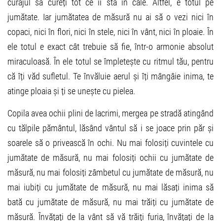
curajul să cureți tot ce îi stă în cale. Altfel, e totul pe
jumătate. Iar jumătatea de măsură nu ai să o vezi nici în
copaci, nici în flori, nici în stele, nici în vânt, nici în ploaie. În
ele totul e exact cât trebuie să fie, într-o armonie absolut
miraculoasă. În ele totul se împletește cu ritmul tău, pentru
că îți văd sufletul. Te învăluie aerul și îți mângâie inima, te
atinge ploaia și ți se unește cu pielea.
Copila avea ochii plini de lacrimi, mergea pe stradă atingând
cu tălpile pământul, lăsând vântul să i se joace prin păr și
soarele să o privească în ochi. Nu mai folosiți cuvintele cu
jumătate de măsură, nu mai folosiți ochii cu jumătate de
măsură, nu mai folosiți zâmbetul cu jumătate de măsură, nu
mai iubiți cu jumătate de măsură, nu mai lăsați inima să
bată cu jumătate de măsură, nu mai trăiți cu jumătate de
măsură. Învățați de la vânt să vă trăiți furia, învățați de la