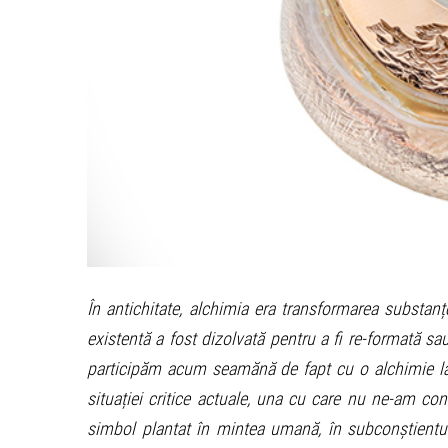
În antichitate, alchimia era transformarea substanț
existentă a fost dizolvată pentru a fi re-formată s
participăm acum seamănă de fapt cu o alchimie la n
situației critice actuale, una cu care nu ne-am c
simbol plantat în mintea umană, în subconștientul 