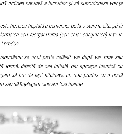
pă ordinea naturală a lucrurilor și să subordoneze voința
este trecerea treptată a oamenilor de la o stare la alta, până
eformarea sau reorganizarea (sau chiar coagularea) într-un
ul produs.
apunându-se unul peste celălalt, val după val, total sau
ă formă, diferită de cea inițială, dar aproape identică cu
ungem să fim de fapt altcineva, un nou produs cu o nouă
ăm sau să înțelegem cine am fost înainte.