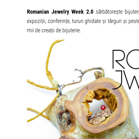
Romanian Jewelry Week 2.0
sărbătorește bijute
expoziții, conferințe, tururi ghidate și târguri și p
mii de creații de bijuterie.