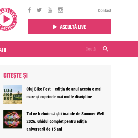
Contact
Ascultă live
tii
CITEȘTE ȘI
Cluj Bike Fest – ediția de anul acesta e mai
mare și cuprinde mai multe discipline
Tot ce trebuie să știi înainte de Summer Well
2026. Ghidul complet pentru ediția
aniversară de 15 ani