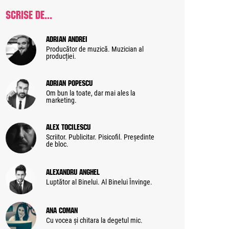
SCRISE DE...
Adrian Andrei
Producător de muzică. Muzician al
producției.
Adrian Popescu
Om bun la toate, dar mai ales la
marketing.
Alex Tocilescu
Scriitor. Publicitar. Pisicofil. Președinte
de bloc.
Alexandru Anghel
Luptător al Binelui. Al Binelui Învinge.
Ana Coman
Cu vocea și chitara la degetul mic.