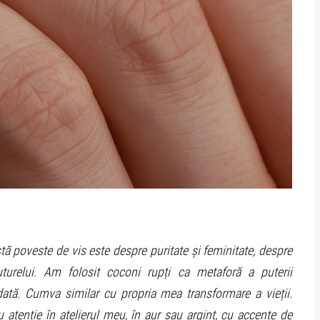
tă poveste de vis este despre puritate și feminitate, despre
uturelui. Am folosit coconi rupți ca metaforă a puterii
odată. Cumva similar cu propria mea transformare a vieții.
u atenție în atelierul meu, în aur sau argint, cu accente de