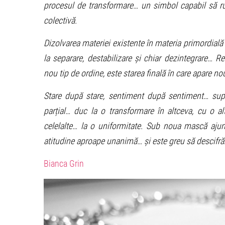
procesul de transformare… un simbol capabil să ru
colectivă.
Dizolvarea materiei existente în materia primordială 
la separare, destabilizare și chiar dezintegrare… R
nou tip de ordine, este starea finală în care apare no
Stare după stare, sentiment după sentiment… supr
parțial… duc la o transformare în altceva, cu o alt
celelalte… la o uniformitate. Sub noua mască aj
atitudine aproape unanimă
… și este greu să descifr
Bianca Grin