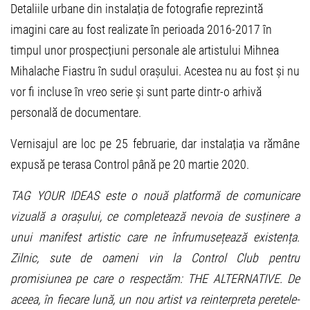
Detaliile urbane din instalația de fotografie reprezintă
imagini care au fost realizate în perioada 2016-2017 în
timpul unor prospecțiuni personale ale artistului Mihnea
Mihalache Fiastru în sudul orașului. Acestea nu au fost și nu
vor fi incluse în vreo serie și sunt parte dintr-o arhivă
personală de documentare.
Vernisajul are loc pe 25 februarie, dar instalația va rămâne
expusă pe terasa Control până pe 20 martie 2020.
TAG YOUR IDEAS este o nou
ă platformă de comunicare
vizuală a orașului, ce completează nevoia de susținere a
unui manifest artistic care ne înfrumusețează
existen
ț
a.
Zilnic, sute de oameni vin la Control Club pentru
promisiunea pe care o respectăm: THE ALTERNATIVE. De
aceea, în fiecare lună, un nou artist va reinterpreta peretele-