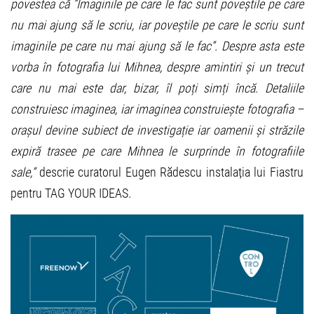
povestea că ”Imaginile pe care le fac sunt poveștile pe care
nu mai ajung să le scriu, iar poveștile pe care le scriu sunt
imaginile pe care nu mai ajung să
le fac”.
Despre asta este
vorba în fotografia lui Mihnea, despre amintiri și un trecut
care nu mai este dar, bizar, î
l po
ți simți încă. Detaliile
construiesc imaginea, iar imaginea construiește fotografia –
orașul devine subiect de investigație iar oamenii ș
i str
ăzile
expiră trasee pe care Mihnea le surprinde în fotografiile
sale
,”
descrie curatorul Eugen Rădescu instalația lui Fiastru
pentru TAG YOUR IDEAS
.