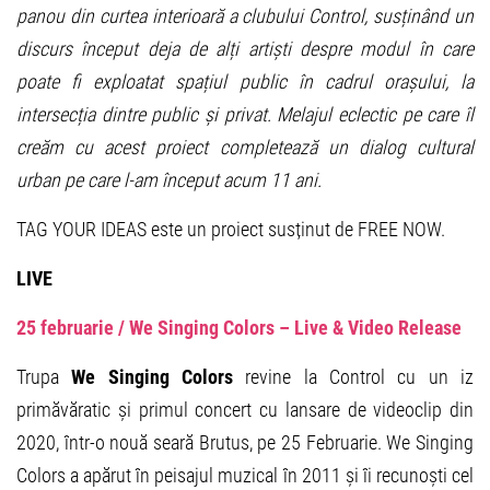
panou din curtea interioară a clubului Control, susținând un
discurs început deja de alț
i arti
ș
ti despre modul în care
poate fi exploatat spațiul public în cadrul orașului, la
intersecția dintre public și privat.
Melajul eclectic pe care î
l
cre
ăm cu acest proiect completează un dialog cultural
urban pe care l-am început acum 11 ani.
TAG YOUR IDEAS este un proiect susținut de FREE NOW.
LIVE
25 februarie / We Singing Colors – Live & Video Release
Trupa
We Singing Colors
revine la Control cu un iz
primăvăratic și primul concert cu lansare de videoclip din
2020, într-o nouă seară Brutus, pe 25 Februarie. We Singing
Colors a apărut în peisajul muzical în 2011 și îi recunoști cel