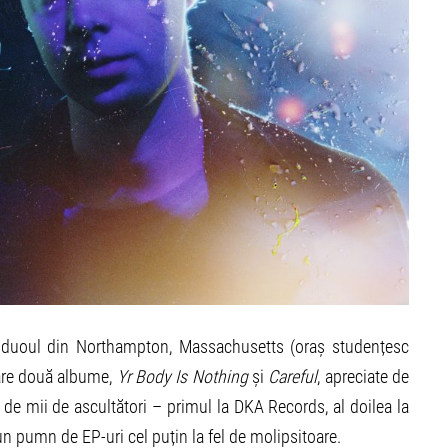
e, duoul din Northampton, Massachusetts (oraș studențesc
 are două albume,
Yr Body Is Nothing
și
Careful
, apreciate de
te de mii de ascultători – primul la DKA Records, al doilea la
n pumn de EP-uri cel puțin la fel de molipsitoare.