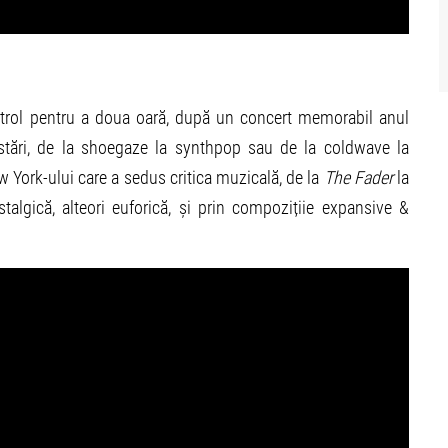
trol pentru a doua oară, după un concert memorabil anul
stări, de la shoegaze la synthpop sau de la coldwave la
 York-ului care a sedus critica muzicală, de la
The Fader
la
ostalgică, alteori euforică, și prin compozițiie expansive &