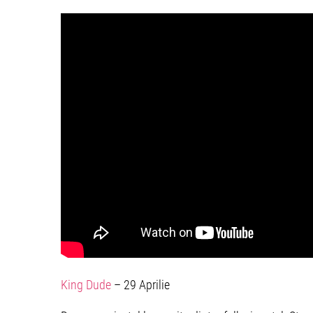
King Dude
– 29 Aprilie