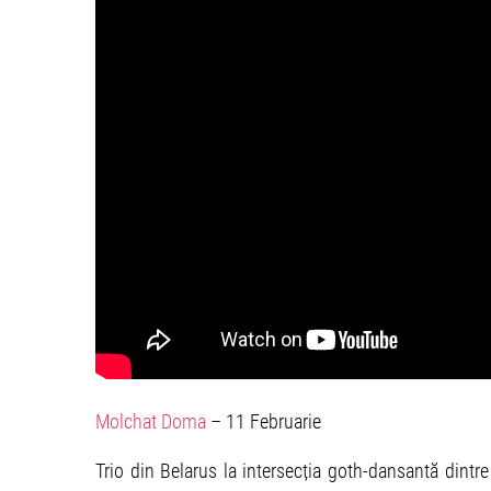
Molchat Doma
– 11 Februarie
Trio din Belarus la intersecția goth-dansantă dintr