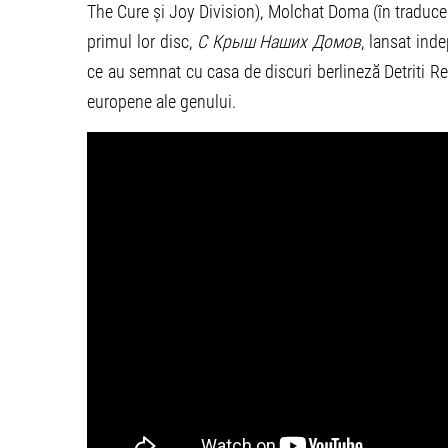
The Cure și Joy Division), Molchat Doma (în traducere
primul lor disc,
С Крыш Наших Домов
, lansat ind
ce au semnat cu casa de discuri berlineză Detriti Rec
europene ale genului.