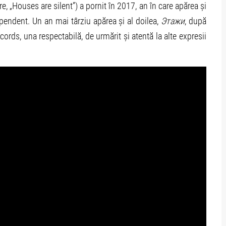
, „Houses are silent”) a pornit în 2017, an în care apărea și
ependent. Un an mai târziu apărea și al doilea,
Этажи
, după
ords, una respectabilă, de urmărit și atentă la alte expresii