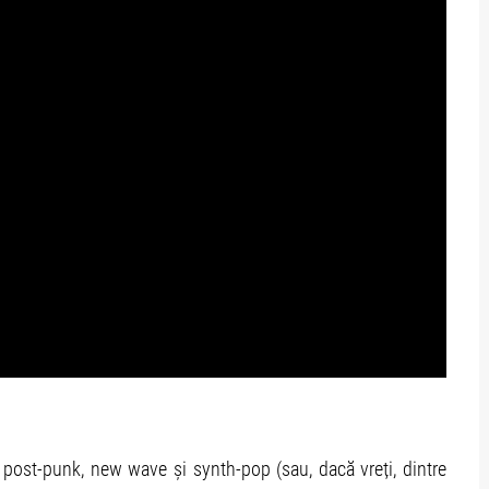
e post-punk, new wave și synth-pop (sau, dacă vreți, dintre