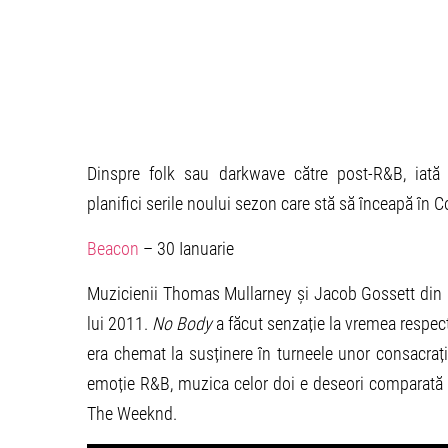
Dinspre folk sau darkwave către post-R&B, iată 
planifici serile noului sezon care stă să înceapă în C
Beacon
– 30 Ianuarie
Muzicienii Thomas Mullarney și Jacob Gossett din 
lui 2011.
No Body
a făcut senzație la vremea respec
era chemat la susținere în turneele unor consacraț
emoție R&B, muzica celor doi e deseori comparată 
The Weeknd.