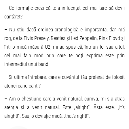
– Ce formație crezi că te-a influențat cel mai tare să devii
cântăreț?
– Nu știu dacă ordinea cronologică e importantă, dar, mă
rog, de la Elvis Presely, Beatles și Led Zeppelin, Pink Floyd și
într-o mică măsură U2, mi-au spus că, într-un fel sau altul,
cel mai fain mod prin care te poți exprima este prin
intermediul unui band.
– Și ultima întrebare, care e cuvântul tău preferat de folosit
atunci când cânți?
– Am o chestiune care a venit natural, cumva, mi s-a atras
atenția și a venit natural. Este „alright”. Ăsta este. „It’s
alright!”. Sau, o deviație mică, „that’s right!”.