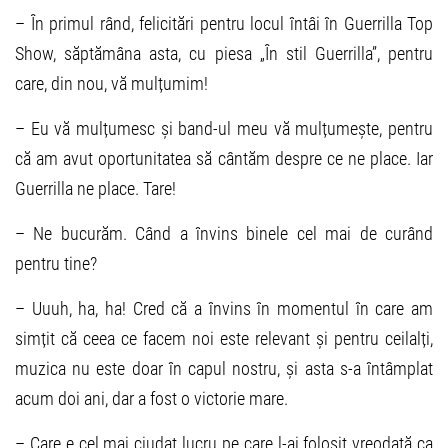
– În primul rând, felicitări pentru locul întâi în Guerrilla Top
Show, săptămâna asta, cu piesa „În stil Guerrilla”, pentru
care, din nou, vă mulțumim!
– Eu vă mulțumesc și band-ul meu vă mulțumește, pentru
că am avut oportunitatea să cântăm despre ce ne place. Iar
Guerrilla ne place. Tare!
– Ne bucurăm. Când a învins binele cel mai de curând
pentru tine?
– Uuuh, ha, ha! Cred că a învins în momentul în care am
simțit că ceea ce facem noi este relevant și pentru ceilalți,
muzica nu este doar în capul nostru, și asta s-a întâmplat
acum doi ani, dar a fost o victorie mare.
– Care e cel mai ciudat lucru pe care l-ai folosit vreodată ca