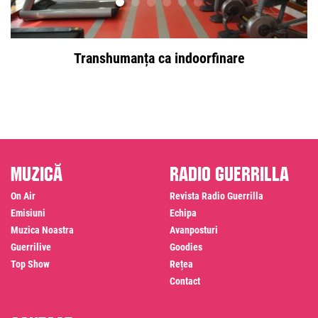
Transhumanța ca indoorfinare
Muzică
Radio Guerrilla
On Air
Revista Radio Guerrilla
Emisiuni
Echipa
Muzica Noastra
Avanposturi
Guerrilive
Goodies
Top Show
Rețea
Contact