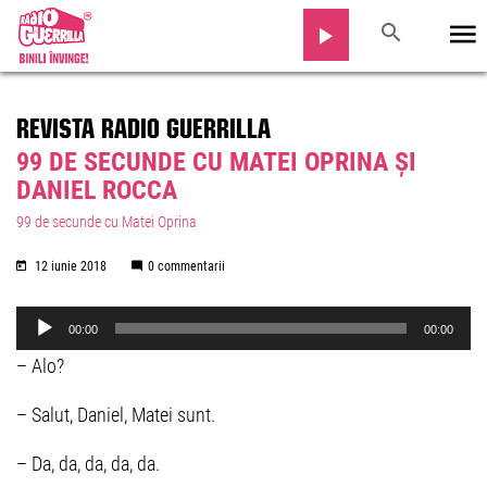
REVISTA RADIO GUERRILLA
99 DE SECUNDE CU MATEI OPRINA ȘI
DANIEL ROCCA
99 de secunde cu Matei Oprina
12 iunie 2018
0 commentarii
Audio
00:00
00:00
Player
– Alo?
– Salut, Daniel, Matei sunt.
– Da, da, da, da, da.