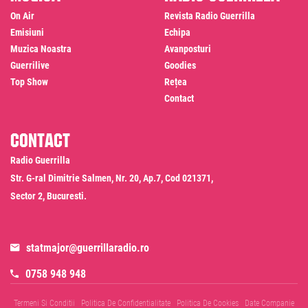
On Air
Revista Radio Guerrilla
Emisiuni
Echipa
Muzica Noastra
Avanposturi
Guerrilive
Goodies
Top Show
Rețea
Contact
Contact
Radio Guerrilla
Str. G-ral Dimitrie Salmen, Nr. 20, Ap.7, Cod 021371,
Sector 2, Bucuresti.
statmajor@guerrillaradio.ro
0758 948 948
Termeni Si Conditii
Politica De Confidentialitate
Politica De Cookies
Date Companie