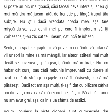
şi poate un pic maliţioasă, căci făceai ceva interzis, iar eu şi
mai mândru mă jucam atât de frenetic pe lângă trupul tău
subţire. Nu ştiu dacă vreodată coada mea, aşa tare
mişcându-se, sau ochii mei pe care îi imploram să îţi
vorbească, ţi-au zis cât te iubeam, cât încă te iubesc.
Serile, din spatele grajdului, vă priveam certându-vă, uitai să
vii uneori la mine să mă mângâi, iar alteori stăteai mai mult
decât se cuvenea şi plângeai, ţinându-mă în braţe. Nu am
habar cât curaj, sau câtă nebunie împreunată cu durere ai
avut ca să îţi strângi bagajele ca să îl părăseşti, ca să mă
părăseşti. Dacă tot am aşa mulţi, ţi-aş fi dat cu plăcere câţiva
ani din viaţa mea ca să mă iei cu tine, să ştii. Păcat că atunci
nu am avut grai, aşa, ca în ziua sfântă de astăzi.
Acum, locuiesc la nişte ciobani, sunt cumsecade, dar