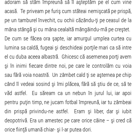
adoram să stăm împreună să îl aşteptăm pe el cum vine
acasă. Te priveam pe furiş cum stăteai nemişcată pe prispă,
pe un tamburel învechit, cu ochii căzându-ţi pe ceasul de la
mâna stângă şi cu mâna cealaltă mângâindu-mă pe creştet.
De cum se făcea ora şapte, iar amurgul umplea curtea cu
lumina sa caldă, fugeai şi deschideai porţile mari ca să intre
el cu duba aceea albastră. Ghicesc că asemenea porţi avem
şi în inimi fiecare dintre noi, pe care le controlăm cu voia
sau fără voia noastră. Un zâmbet cald ţi se aşternea pe chip
când îl vedeai sosind şi îmi plăcea, fără să ştiu de ce, să te
văd astfel. Eu săream ca un nebun în jurul lui, iar apoi
pentru puţin timp, ne jucam fotbal împreună, iar tu zâmbeai
din prispă privindu-ne astfel. Eram şi liber, dar şi iubit
deopotrivă. Era un amestec pe care orice câine – şi cred că
orice fiinţă umană chiar- şi l-ar putea dori.