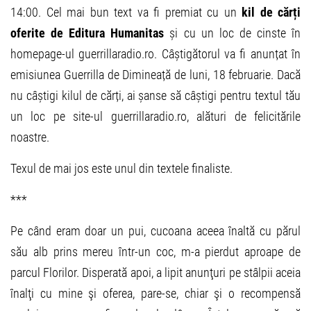
14:00. Cel mai bun text va fi premiat cu un
kil de cărți
oferite de Editura Humanitas
și cu un loc de cinste în
homepage-ul guerrillaradio.ro. Câștigătorul va fi anunțat în
emisiunea Guerrilla de Dimineață de luni, 18 februarie. Dacă
nu câștigi kilul de cărți, ai șanse să câștigi pentru textul tău
un loc pe site-ul guerrillaradio.ro, alături de felicitările
noastre.
Texul de mai jos este unul din textele finaliste.
***
Pe când eram doar un pui, cucoana aceea înaltă cu părul
său alb prins mereu într-un coc, m-a pierdut aproape de
parcul Florilor. Disperată apoi, a lipit anunţuri pe stâlpii aceia
înalţi cu mine şi oferea, pare-se, chiar şi o recompensă