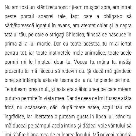
Nu am fost un sfânt recunosc : ţi-am muşcat sora, am intrat
peste porcul soacrei tale, fapt care a obligat-o să
sărbătorească ignatul în avans, am atentat chiar şi la capra
tatălui tău, pe care o strigaţi Ghiocica, fiinscă se născuse în
prima zi a lui martie. Dar cu toate acestea, tu m-ai iertat
pentru tot, iar toate instinctele mele animalice, toate acele
porniri mi le linişteai doar tu. Vocea ta, mâna ta, însăşi
prezenţa ta mă făceau să redevin eu. Şi dacă mă gândesc
bine, se întâmpla asta de teama de a nu te pierde pe tine.
Te iubeam prea mult, şi asta era slăbiciunea pe care mi-am
putut-o permite în viaţa mea. Dar de ceea ce îmi fusese atâta
frică, nu scăpasem, căci după toate astea, soţul tău mă
îngrădise, iar libertatea o puteam gusta în lipsa lui, când tu
mă duceai pe câmpul acela întins şi dădeai voie vântului să
îmi răsfire blana mea de culoarea focului. Mă priveai mândră