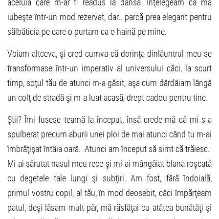
aceluia care m-ar fi readus la dânsa. Înţelegeam că mă
iubeşte într-un mod rezervat, dar.. parcă prea elegant pentru
sălbăticia pe care o purtam ca o haină pe mine.
Voiam altceva, şi cred cumva că dorinţa dinlăuntrul meu se
transformase într-un imperativ al universului căci, la scurt
timp, soţul tău de atunci m-a găsit, aşa cum dârdâiam lângă
un colţ de stradă şi m-a luat acasă, drept cadou pentru tine.
Ştii? Îmi fusese teamă la început, însă crede-mă că mi s-a
spulberat precum aburii unei ploi de mai atunci când tu m-ai
îmbrăţişat întâia oară. Atunci am început să simt că trăiesc.
Mi-ai sărutat nasul meu rece şi mi-ai mângâiat blana roşcată
cu degetele tale lungi şi subţiri. Am fost, fără îndoială,
primul vostru copil, al tău, în mod deosebit, căci împărţeam
patul, deşi lăsam mult păr, mă răsfăţai cu atâtea bunătăţi şi