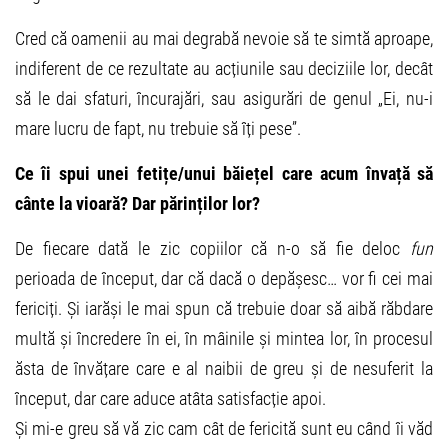
Cred că oamenii au mai degrabă nevoie să te simtă aproape,
indiferent de ce rezultate au acțiunile sau deciziile lor, decât
să le dai sfaturi, încurajări, sau asigurări de genul „Ei, nu-i
mare lucru de fapt, nu trebuie să îți pese”.
Ce îi spui unei fetițe/unui băiețel care acum învață să
cânte la vioară? Dar părinților lor?
De fiecare dată le zic copiilor că n-o să fie deloc
fun
perioada de început, dar că dacă o depășesc… vor fi cei mai
fericiți. Și iarăși le mai spun că trebuie doar să aibă răbdare
multă și încredere în ei, în mâinile și mintea lor, în procesul
ăsta de învățare care e al naibii de greu și de nesuferit la
început, dar care aduce atâta satisfacție apoi.
Și mi-e greu să vă zic cam cât de fericită sunt eu când îi văd