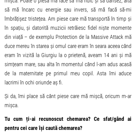
mișca. Poate o piesă mă face să mă ridic și să dansez, alta
să mă încarc cu energie sau invers, să mă facă să-mi
îmbrățișez tristețea. Am piese care mă transportă în timp și
în spațiu, și datorită muzicii retrăiesc fidel niște momente
din viață – de exemplu Protection de la Massive Attack mă
duce mereu în starea și omul care eram în seara aceea când
eram în vizită la Giurgiu la o prietenă, aveam 14 ani și mă
simțeam mare, sau alta în momentul când l-am adus acasă
de la maternitate pe primul meu copil. Asta îmi aduce
lacrimi în ochi oriunde aș fi.
Și da, îmi place să cânt piese care mă mișcă, oricum m-ar
mișca.
Tu cum ți-ai recunoscut chemarea? Ce sfat/gând ai
pentru cei care își caută chemarea?