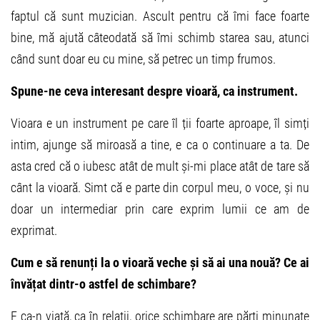
faptul că sunt muzician. Ascult pentru că îmi face foarte
bine, mă ajută câteodată să îmi schimb starea sau, atunci
când sunt doar eu cu mine, să petrec un timp frumos.
Spune-ne ceva interesant despre vioară, ca instrument.
Vioara e un instrument pe care îl ții foarte aproape, îl simți
intim, ajunge să miroasă a tine, e ca o continuare a ta. De
asta cred că o iubesc atât de mult și-mi place atât de tare să
cânt la vioară. Simt că e parte din corpul meu, o voce, și nu
doar un intermediar prin care exprim lumii ce am de
exprimat.
Cum e să renunți la o vioară veche și să ai una nouă? Ce ai
învățat dintr-o astfel de schimbare?
E ca-n viață, ca în relații, orice schimbare are părți minunate