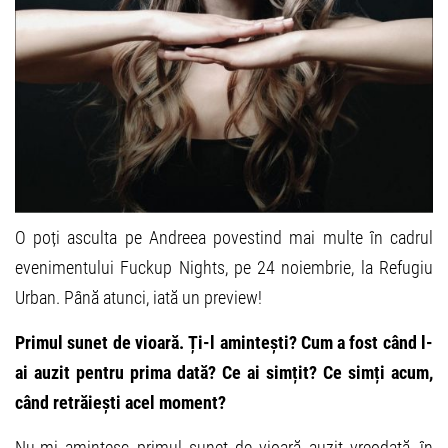
O poți asculta pe Andreea povestind mai multe în cadrul
evenimentului Fuckup Nights, pe 24 noiembrie, la Refugiu
Urban. Până atunci, iată un preview!
Primul sunet de vioară. Ți-l amintești? Cum a fost când l-
ai auzit pentru prima dată? Ce ai simțit? Ce simți acum,
când retrăiești acel moment?
Nu-mi amintesc primul sunet de vioară auzit vreodată, în