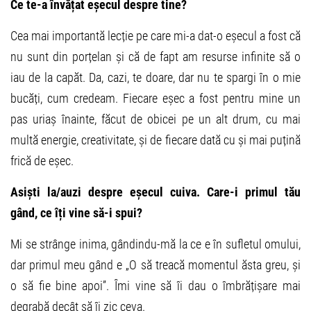
Ce te-a învățat eșecul despre tine?
Cea mai importantă lecție pe care mi-a dat-o eșecul a fost că
nu sunt din porțelan și că de fapt am resurse infinite să o
iau de la capăt. Da, cazi, te doare, dar nu te spargi în o mie
bucăți, cum credeam. Fiecare eșec a fost pentru mine un
pas uriaș înainte, făcut de obicei pe un alt drum, cu mai
multă energie, creativitate, și de fiecare dată cu și mai puțină
frică de eșec.
Asiști la/auzi despre eșecul cuiva. Care-i primul tău
gând, ce îți vine să-i spui?
Mi se strânge inima, gândindu-mă la ce e în sufletul omului,
dar primul meu gând e „O să treacă momentul ăsta greu, și
o să fie bine apoi”. Îmi vine să îi dau o îmbrățișare mai
degrabă decât să îi zic ceva.