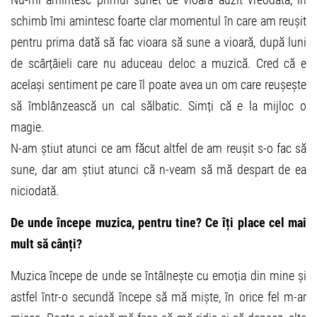
schimb îmi amintesc foarte clar momentul în care am reușit
pentru prima dată să fac vioara să sune a vioară, după luni
de scârțâieli care nu aduceau deloc a muzică. Cred că e
același sentiment pe care îl poate avea un om care reușește
să îmblânzească un cal sălbatic. Simți că e la mijloc o
magie.
N-am știut atunci ce am făcut altfel de am reușit s-o fac să
sune, dar am știut atunci că n-veam să mă despart de ea
niciodată.
De unde începe muzica, pentru tine? Ce îți place cel mai
mult să cânți?
Muzica începe de unde se întâlnește cu emoția din mine și
astfel într-o secundă începe să mă miște, în orice fel m-ar