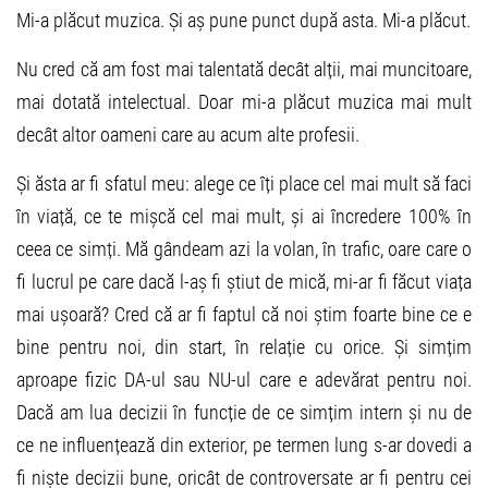
Mi-a plăcut muzica. Și aș pune punct după asta. Mi-a plăcut.
Nu cred că am fost mai talentată decât alții, mai muncitoare,
mai dotată intelectual. Doar mi-a plăcut muzica mai mult
decât altor oameni care au acum alte profesii.
Și ăsta ar fi sfatul meu: alege ce îți place cel mai mult să faci
în viață, ce te mișcă cel mai mult, și ai încredere 100% în
ceea ce simți. Mă gândeam azi la volan, în trafic, oare care o
fi lucrul pe care dacă l-aș fi știut de mică, mi-ar fi făcut viața
mai ușoară? Cred că ar fi faptul că noi știm foarte bine ce e
bine pentru noi, din start, în relație cu orice. Și simțim
aproape fizic DA-ul sau NU-ul care e adevărat pentru noi.
Dacă am lua decizii în funcție de ce simțim intern și nu de
ce ne influențează din exterior, pe termen lung s-ar dovedi a
fi niște decizii bune, oricât de controversate ar fi pentru cei