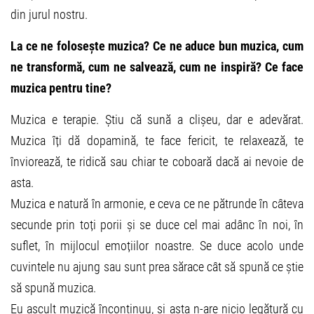
din jurul nostru.
La ce ne folosește muzica? Ce ne aduce bun muzica, cum
ne transformă, cum ne salvează, cum ne inspiră? Ce face
muzica pentru tine?
Muzica e terapie. Știu că sună a clișeu, dar e adevărat.
Muzica îți dă dopamină, te face fericit, te relaxează, te
înviorează, te ridică sau chiar te coboară dacă ai nevoie de
asta.
Muzica e natură în armonie, e ceva ce ne pătrunde în câteva
secunde prin toți porii și se duce cel mai adânc în noi, în
suflet, în mijlocul emoțiilor noastre. Se duce acolo unde
cuvintele nu ajung sau sunt prea sărace cât să spună ce știe
să spună muzica.
Eu ascult muzică încontinuu, și asta n-are nicio legătură cu