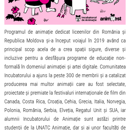
Programul de animație dedicat liceenilor din România și
Republica Moldova și-a început voiajul în 2019 având ca
principal scop acela de a crea spații sigure, diverse și
incluzive pentru a desfășura programe de educație non-
formală în domeniul animației și artei digitale. Comunitatea
Incubatorului a ajuns la peste 300 de membrii și a catalizat
producerea mai multor animații care au fost selectate,
proiectate și premiate la festivaluri internaționale de film din
Canada, Costa Rica, Croația, Cehia, Grecia, Italia, Norvegia,
Polonia, România, Serbia, Elveția, Regatul Unit și SUA, iar
alumnii Incubatorului de Animație sunt astăzi printre
studenții de la UNATC Animație, dar și ai unor facultăți de