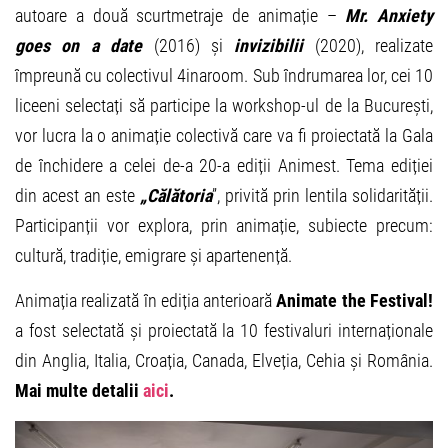
autoare a două scurtmetraje de animație –
Mr. Anxiety
goes on a date
(2016) și
invizibilii
(2020), realizate
împreună cu colectivul 4inaroom. Sub îndrumarea lor, cei 10
liceeni selectați să participe la workshop-ul de la București,
vor lucra la o animație colectivă care va fi proiectată la Gala
de închidere a celei de-a 20-a ediții Animest. Tema ediției
din acest an este
„Călătoria
”, privită prin lentila solidarității.
Participanții vor explora, prin animație, subiecte precum:
cultură, tradiție, emigrare și apartenență.
Animația realizată în ediția anterioară
Animate the Festival!
a fost selectată și proiectată la 10 festivaluri internaționale
din Anglia, Italia, Croația, Canada, Elveția, Cehia și România.
Mai multe detalii
aici
.