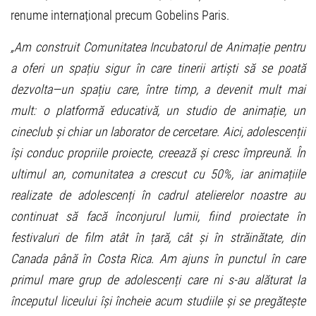
renume internațional precum Gobelins Paris.
„Am construit Comunitatea Incubatorul de Animație pentru
a oferi un spațiu sigur în care tinerii artiști să se poată
dezvolta—un spațiu care, între timp, a devenit mult mai
mult: o platformă educativă, un studio de animație, un
cineclub și chiar un laborator de cercetare. Aici, adolescenții
își conduc propriile proiecte, creează și cresc împreună. În
ultimul an, comunitatea a crescut cu 50%, iar animațiile
realizate de adolescenți în cadrul atelierelor noastre au
continuat să facă înconjurul lumii, fiind proiectate în
festivaluri de film atât în țară, cât și în străinătate, din
Canada până în Costa Rica. Am ajuns în punctul în care
primul mare grup de adolescenți care ni s-au alăturat la
începutul liceului își încheie acum studiile și se pregătește