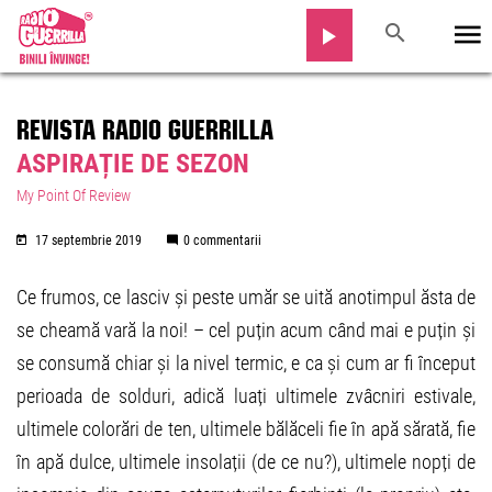
REVISTA RADIO GUERRILLA
ASPIRAȚIE DE SEZON
My Point Of Review
17 septembrie 2019
0 commentarii
Ce frumos, ce lasciv și peste umăr se uită anotimpul ăsta de
se cheamă vară la noi! – cel puțin acum când mai e puțin și
se consumă chiar și la nivel termic, e ca și cum ar fi început
perioada de solduri, adică luați ultimele zvâcniri estivale,
ultimele colorări de ten, ultimele bălăceli fie în apă sărată, fie
în apă dulce, ultimele insolații (de ce nu?), ultimele nopți de