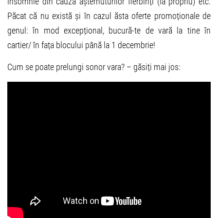
insomnie din cauza așternuturilor fierbinți (la propriu) etc.
Păcat că nu există și în cazul ăsta oferte promoționale de
genul: în mod excepțional, bucură-te de vară la tine în
cartier/ în fața blocului până la 1 decembrie!
Cum se poate prelungi sonor vara? – găsiți mai jos: