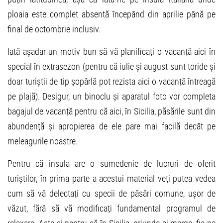
ploaia este complet absentă începând din aprilie până pe
final de octombrie inclusiv.
Iată așadar un motiv bun să vă planificați o vacanță aici în
special în extrasezon (pentru că iulie și august sunt toride și
doar turiștii de tip șopârlă pot rezista aici o vacanță întreagă
pe plajă). Desigur, un binoclu și aparatul foto vor completa
bagajul de vacanță pentru că aici, în Sicilia, păsările sunt din
abundență și apropierea de ele pare mai facilă decât pe
meleagurile noastre.
Pentru că insula are o sumedenie de lucruri de oferit
turiștilor, în prima parte a acestui material veți putea vedea
cum să vă delectați cu specii de păsări comune, ușor de
văzut, fără să vă modificați fundamental programul de