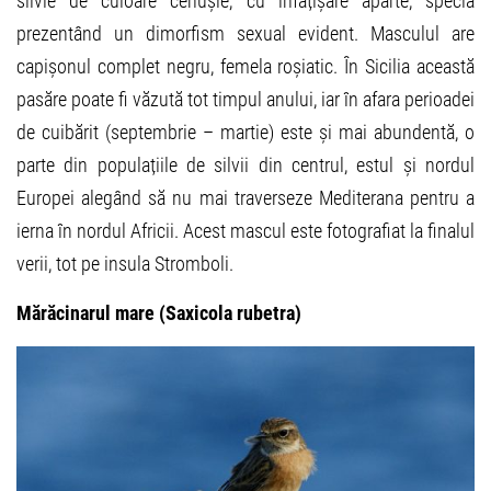
silvie de culoare cenușie, cu înfățișare aparte, specia
prezentând un dimorfism sexual evident. Masculul are
capișonul complet negru, femela roșiatic. În Sicilia această
pasăre poate fi văzută tot timpul anului, iar în afara perioadei
de cuibărit (septembrie – martie) este și mai abundentă, o
parte din populațiile de silvii din centrul, estul și nordul
Europei alegând să nu mai traverseze Mediterana pentru a
ierna în nordul Africii. Acest mascul este fotografiat la finalul
verii, tot pe insula Stromboli.
Mărăcinarul mare (Saxicola rubetra)