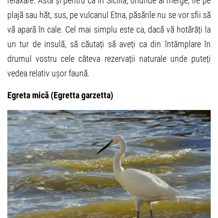
relaxare. Asta și pentru că în Sicilia, oriunde ai merge, fie pe
plajă sau hăt, sus, pe vulcanul Etna, păsările nu se vor sfii să
vă apară în cale. Cel mai simplu este ca, dacă vă hotărâți la
un tur de insulă, să căutați să aveți ca din întâmplare în
drumul vostru cele câteva rezervații naturale unde puteți
vedea relativ ușor faună.
Egreta mică (Egretta garzetta)