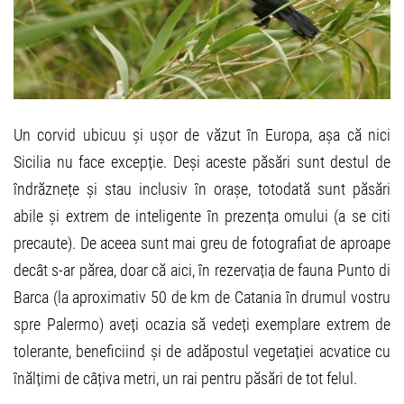
Un corvid ubicuu și ușor de văzut în Europa, așa că nici
Sicilia nu face excepție. Deși aceste păsări sunt destul de
îndrăznețe și stau inclusiv în orașe, totodată sunt păsări
abile și extrem de inteligente în prezența omului (a se citi
precaute). De aceea sunt mai greu de fotografiat de aproape
decât s-ar părea, doar că aici, în rezervația de fauna Punto di
Barca (la aproximativ 50 de km de Catania în drumul vostru
spre Palermo) aveți ocazia să vedeți exemplare extrem de
tolerante, beneficiind și de adăpostul vegetației acvatice cu
înălțimi de câțiva metri, un rai pentru păsări de tot felul.