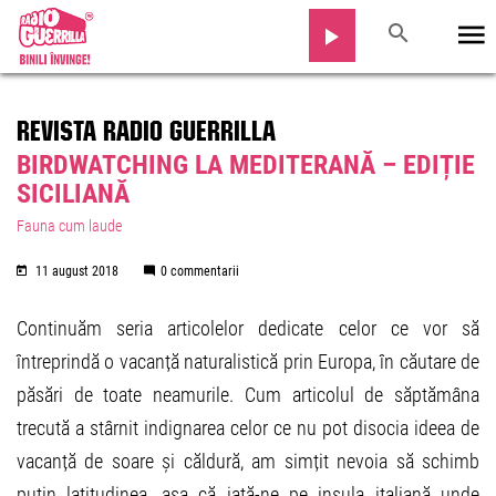
REVISTA RADIO GUERRILLA
BIRDWATCHING LA MEDITERANĂ – EDIȚIE
SICILIANĂ
Fauna cum laude
11 august 2018
0 commentarii
Continuăm seria articolelor dedicate celor ce vor să
întreprindă o vacanță naturalistică prin Europa, în căutare de
păsări de toate neamurile. Cum articolul de săptămâna
trecută a stârnit indignarea celor ce nu pot disocia ideea de
vacanță de soare și căldură, am simțit nevoia să schimb
puțin latitudinea, așa că iată-ne pe insula italiană unde