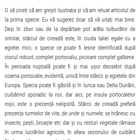
O să ziceți că am greșit ilustrația și că am reluat articolul de
la prima specie. Eu vă sugerez doar să vă uitați mai bine.
Deși în zbor sau de la depărtare pot arăta tulburător de
similar, stârcul de cireadă este, în ciuda taliei egale cu a
egretei mici, o specie ce poate fi lesne identificată după
ciocul robust, complet portocaliu, picioare complet galbene.
În perioada nupțială poate fi și mai ușor deosebit după
coama portocalie, evidentă, unică între stârcii și egretele din
Europa. Specia poate fi găsită și în lunca sau Delta Dunării,
cuibărind sporadic la noi, dar aici, pe insula portocalelor
roșii, este o prezență nelipsită. Stârcii de cireadă preferă
prezența turmelor de vite, de unde și numele; se hrănesc cu
insecte, pești, broaște etc dar și cu resturi vegetale rămase
în urma lucrărilor agricole, în afara sezonului de cuibărit