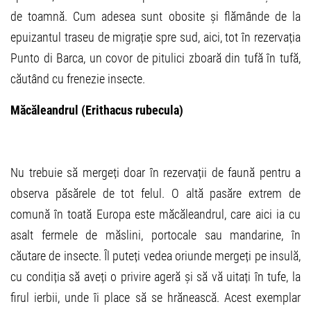
de toamnă. Cum adesea sunt obosite și flămânde de la
epuizantul traseu de migrație spre sud, aici, tot în rezervația
Punto di Barca, un covor de pitulici zboară din tufă în tufă,
căutând cu frenezie insecte.
Măcăleandrul (Erithacus rubecula)
Nu trebuie să mergeți doar în rezervații de faună pentru a
observa păsărele de tot felul. O altă pasăre extrem de
comună în toată Europa este măcăleandrul, care aici ia cu
asalt fermele de măslini, portocale sau mandarine, în
căutare de insecte. Îl puteți vedea oriunde mergeți pe insulă,
cu condiția să aveți o privire ageră și să vă uitați în tufe, la
firul ierbii, unde îi place să se hrănească. Acest exemplar