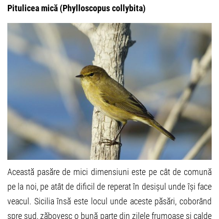
Pitulicea mică (Phylloscopus collybita)
Această pasăre de mici dimensiuni este pe cât de comună
pe la noi, pe atât de dificil de reperat în desișul unde își face
veacul. Sicilia însă este locul unde aceste păsări, coborând
spre sud, zăbovesc o bună parte din zilele frumoase și calde