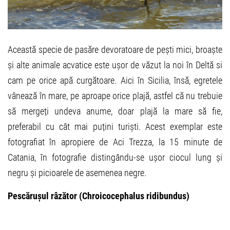
Această specie de pasăre devoratoare de pești mici, broaște
și alte animale acvatice este ușor de văzut la noi în Deltă si
cam pe orice apă curgătoare. Aici în Sicilia, însă, egretele
vânează în mare, pe aproape orice plajă, astfel că nu trebuie
să mergeți undeva anume, doar plajă la mare să fie,
preferabil cu cât mai puțini turiști. Acest exemplar este
fotografiat în apropiere de Aci Trezza, la 15 minute de
Catania, în fotografie distingându-se ușor ciocul lung și
negru și picioarele de asemenea negre.
Pescărușul râzător (Chroicocephalus ridibundus)