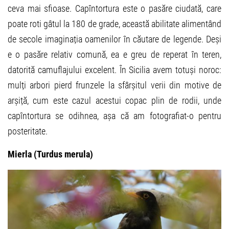
ceva mai sfioase. Capîntortura este o pasăre ciudată, care
poate roti gâtul la 180 de grade, această abilitate alimentând
de secole imaginația oamenilor în căutare de legende. Deși
e o pasăre relativ comună, ea e greu de reperat în teren,
datorită camuflajului excelent. În Sicilia avem totuși noroc:
mulți arbori pierd frunzele la sfârșitul verii din motive de
arșiță, cum este cazul acestui copac plin de rodii, unde
capîntortura se odihnea, așa că am fotografiat-o pentru
posteritate.
Mierla (Turdus merula)