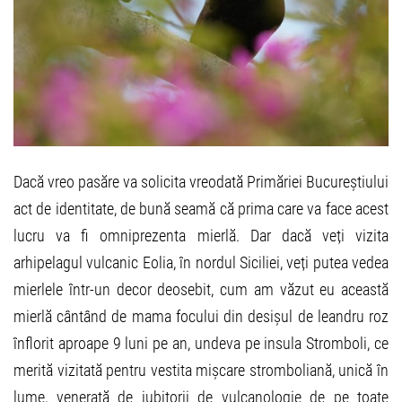
Dacă vreo pasăre va solicita vreodată Primăriei Bucureștiului
act de identitate, de bună seamă că prima care va face acest
lucru va fi omniprezenta mierlă. Dar dacă veți vizita
arhipelagul vulcanic Eolia, în nordul Siciliei, veți putea vedea
mierlele într-un decor deosebit, cum am văzut eu această
mierlă cântând de mama focului din desișul de leandru roz
înflorit aproape 9 luni pe an, undeva pe insula Stromboli, ce
merită vizitată pentru vestita mișcare stromboliană, unică în
lume, venerată de iubitorii de vulcanologie de pe toate