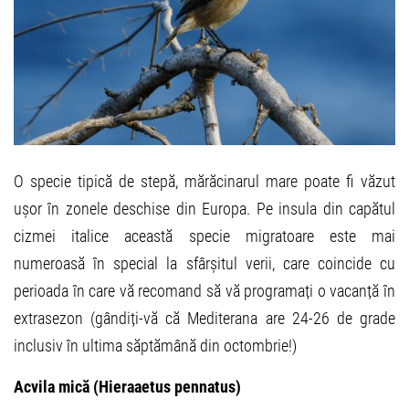
O specie tipică de stepă, mărăcinarul mare poate fi văzut
ușor în zonele deschise din Europa. Pe insula din capătul
cizmei italice această specie migratoare este mai
numeroasă în special la sfârșitul verii, care coincide cu
perioada în care vă recomand să vă programați o vacanță în
extrasezon (gândiți-vă că Mediterana are 24-26 de grade
inclusiv în ultima săptămână din octombrie!)
Acvila mică (Hieraaetus pennatus)