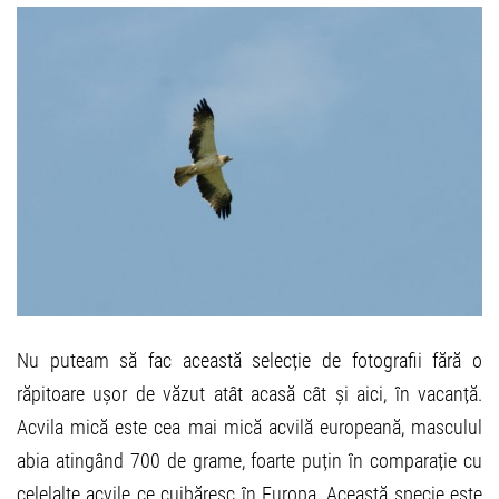
Nu puteam să fac această selecție de fotografii fără o
răpitoare ușor de văzut atât acasă cât și aici, în vacanță.
Acvila mică este cea mai mică acvilă europeană, masculul
abia atingând 700 de grame, foarte puțin în comparație cu
celelalte acvile ce cuibăresc în Europa. Această specie este