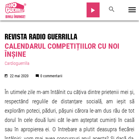
REVISTA RADIO GUERRILLA
CALENDARUL COMPETIȚIILOR CU NOI
ÎNȘINE
Cardioguerrilla
22 mai 2020
0 commentarii
În utimele zile m-am întâlnit cu câțiva dintre prietenii mei și,
respectând regulile de distanțare socială, am ieșit să
explorăm poteci, păduri, pășuni cărora le-am dus rău de tot
dorul în cele două luni cât le-am așteptat cuminți în casă
sau în apropierea ei. O întrebare a plutit deasupra fiecărei
întâlniri: vom mai avea concursuri anul acesta? Și dacă da,