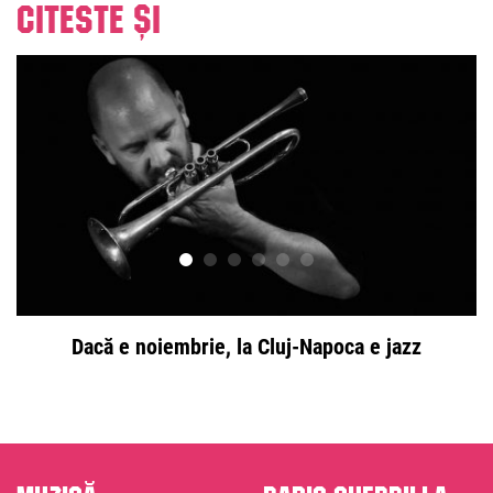
Citeste și
Dacă e noiembrie, la Cluj-Napoca e jazz