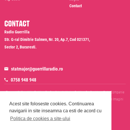
Contact
Contact
Radio Guerrilla
Str. G-ral Dimitrie Salmen, Nr. 20, Ap.7, Cod 021371,
Sector 2, Bucuresti.
statmajor@guerrillaradio.ro
0758 948 948
Termeni Si Conditii
Politica De Confidentialitate
Politica De Cookies
Date Companie
RADIO GUERRILLA SRL
Disclaimer SMS & WhatsApp
Informare Prelucrare Imagini
Acest site foloseste cookies.
Continuarea
Evenimente
Cod Deontologic
navigarii in site inseamna ca esti de acord cu
Politica de cookies a site-ului