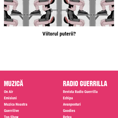
Viitorul puterii?
Muzică
Radio Guerrilla
On Air
Revista Radio Guerrilla
Emisiuni
Echipa
Muzica Noastra
Avanposturi
Guerrilive
Goodies
Top Show
Rețea