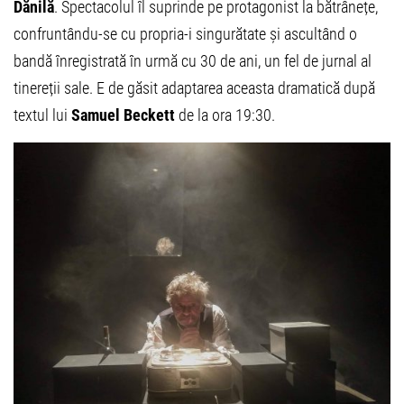
Dănilă
. Spectacolul îl suprinde pe protagonist la bătrânețe,
confruntându-se cu propria-i singurătate și ascultând o
bandă înregistrată în urmă cu 30 de ani, un fel de jurnal al
tinereții sale. E de găsit adaptarea aceasta dramatică după
textul lui
Samuel Beckett
de la ora 19:30.