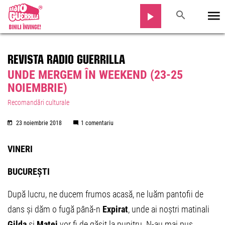
REVISTA RADIO GUERRILLA
UNDE MERGEM ÎN WEEKEND (23-25
NOIEMBRIE)
Recomandări culturale
23 noiembrie 2018
1 comentariu
VINERI
BUCUREȘTI
După lucru, ne ducem frumos acasă, ne luăm pantofii de
dans și dăm o fugă până-n
Expirat
, unde ai noștri matinali
Gilda
și
Matei
vor fi de găsit la pupitru. N-au mai pus