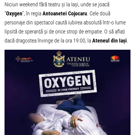
Niciun weekend fără teatru și la Iași, unde se joacă
”
Oxygen
”, în regia
Antoanetei Cojocaru
. Cele două
personaje din spectacol caută iubirea absolută într-o lume
lipsită de speranță și de orice strop de empatie. O să aflați
dacă dragostea învinge de la ora 19:00, la
Ateneul din Iași
.