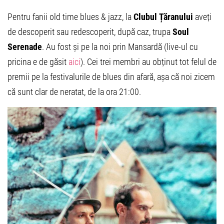
Pentru fanii old time blues & jazz, la
Clubul Țăranului
aveți
de descoperit sau redescoperit, după caz, trupa
Soul
Serenade
. Au fost și pe la noi prin Mansardă (live-ul cu
pricina e de găsit
aici
). Cei trei membri au obținut tot felul de
premii pe la festivalurile de blues din afară, așa că noi zicem
că sunt clar de neratat, de la ora 21:00.