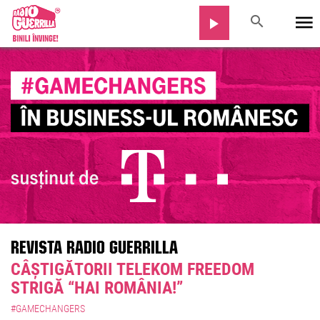
REVISTA RADIO GUERRILLA
CÂȘTIGĂTORII TELEKOM FREEDOM
STRIGĂ “HAI ROMÂNIA!”
#GAMECHANGERS