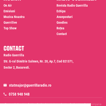
On Air
Revista Radio Guerrilla
Emisiuni
Echipa
Muzica Noastra
Avanposturi
Guerrilive
Goodies
Top Show
Rețea
Contact
Contact
Radio Guerrilla
Str. G-ral Dimitrie Salmen, Nr. 20, Ap.7, Cod 021371,
Sector 2, Bucuresti.
statmajor@guerrillaradio.ro
0758 948 948
Termeni Si Conditii
Politica De Confidentialitate
Politica De Cookies
Date Companie