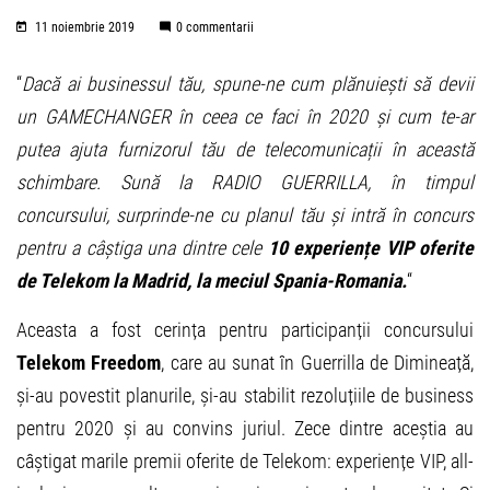
11 noiembrie 2019
0 commentarii
“
Dacă ai businessul tău, spune-ne cum plănuiești să devii
un GAMECHANGER în ceea ce faci în 2020 și cum te-ar
putea ajuta furnizorul tău de telecomunicații în această
schimbare. Sună la RADIO GUERRILLA, în timpul
concursului, surprinde-ne cu planul tău și intră în concurs
pentru a câștiga una dintre cele
10 experiențe VIP oferite
de Telekom la Madrid, la meciul Spania-Romania.
“
Aceasta a fost cerința pentru participanții concursului
Telekom Freedom
, care au sunat în Guerrilla de Dimineață,
și-au povestit planurile, și-au stabilit rezoluțiile de business
pentru 2020 și au convins juriul. Zece dintre aceștia au
câștigat marile premii oferite de Telekom: experiențe VIP, all-