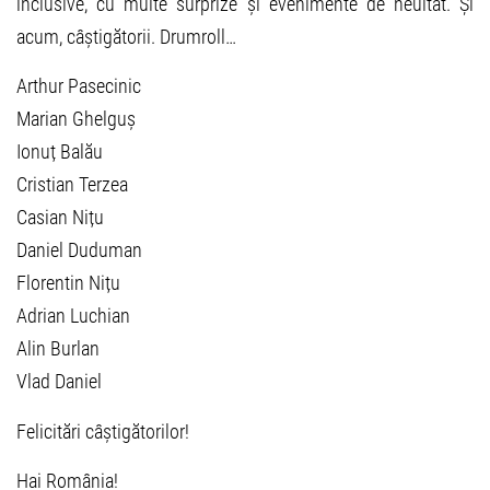
inclusive, cu multe surprize și evenimente de neuitat. Și
acum, câștigătorii. Drumroll…
Arthur Pasecinic
Marian Ghelguș
Ionuț Balău
Cristian Terzea
Casian Nițu
Daniel Duduman
Florentin Nițu
Adrian Luchian
Alin Burlan
Vlad Daniel
Felicitări câștigătorilor!
Hai România!