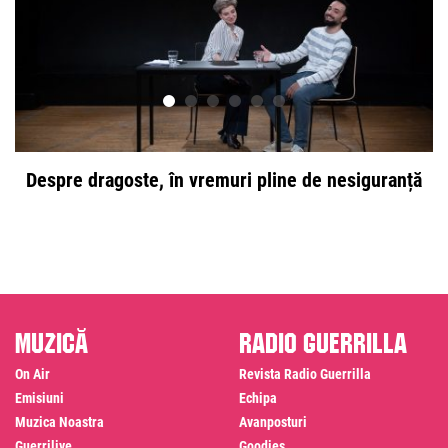
Despre dragoste, în vremuri pline de nesiguranță
Muzică
Radio Guerrilla
On Air
Revista Radio Guerrilla
Emisiuni
Echipa
Muzica Noastra
Avanposturi
Guerrilive
Goodies