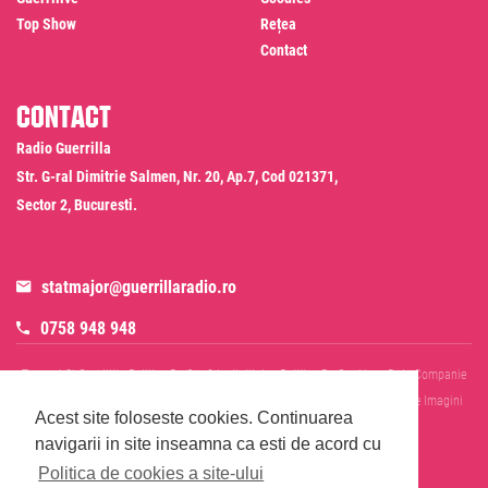
Top Show
Rețea
Contact
Contact
Radio Guerrilla
Str. G-ral Dimitrie Salmen, Nr. 20, Ap.7, Cod 021371,
Sector 2, Bucuresti.
statmajor@guerrillaradio.ro
0758 948 948
Termeni Si Conditii
Politica De Confidentialitate
Politica De Cookies
Date Companie
RADIO GUERRILLA SRL
Disclaimer SMS & WhatsApp
Informare Prelucrare Imagini
Acest site foloseste cookies.
Continuarea
Evenimente
Cod Deontologic
navigarii in site inseamna ca esti de acord cu
Politica de cookies a site-ului