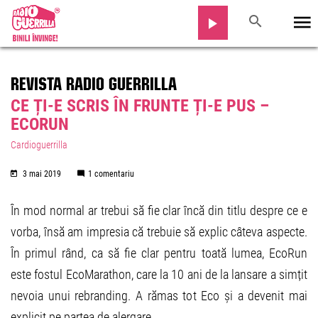
REVISTA RADIO GUERRILLA
CE ȚI-E SCRIS ÎN FRUNTE ȚI-E PUS –
ECORUN
Cardioguerrilla
3 mai 2019
1 comentariu
În mod normal ar trebui să fie clar încă din titlu despre ce e
vorba, însă am impresia că trebuie să explic câteva aspecte.
În primul rând, ca să fie clar pentru toată lumea, EcoRun
este fostul EcoMarathon, care la 10 ani de la lansare a simțit
nevoia unui rebranding. A rămas tot Eco și a devenit mai
explicit pe partea de alergare.