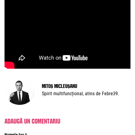
Mitoș Micleușanu
Spirit multifuncțional, atins de Febre39.
Adaugă un comentariu
Numele tau *