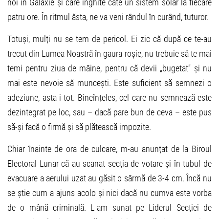
noi în Galaxie și care înghite câte un sistem solar la fiecare
patru ore. În ritmul ăsta, ne va veni rândul în curând, tuturor.
Totuși, mulți nu se tem de pericol. Ei zic că după ce te-au
trecut din Lumea Noastră în gaura roșie, nu trebuie să te mai
temi pentru ziua de mâine, pentru că devii „bugetat” și nu
mai este nevoie să muncești. Este suficient să semnezi o
adeziune, asta-i tot. Bineînțeles, cel care nu semnează este
dezintegrat pe loc, sau – dacă pare bun de ceva – este pus
să-și facă o firmă și să plătească impozite.
Chiar înainte de ora de culcare, m-au anunțat de la Biroul
Electoral Lunar că au scanat secția de votare și în tubul de
evacuare a aerului uzat au găsit o sârmă de 3-4 cm. Încă nu
se știe cum a ajuns acolo și nici dacă nu cumva este vorba
de o mână criminală. L-am sunat pe Liderul Secției de