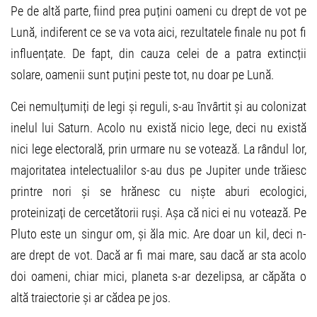
Pe de altă parte, fiind prea puțini oameni cu drept de vot pe
Lună, indiferent ce se va vota aici, rezultatele finale nu pot fi
influențate. De fapt, din cauza celei de a patra extincții
solare, oamenii sunt puțini peste tot, nu doar pe Lună.
Cei nemulțumiți de legi și reguli, s-au învârtit și au colonizat
inelul lui Saturn. Acolo nu există nicio lege, deci nu există
nici lege electorală, prin urmare nu se votează. La rândul lor,
majoritatea intelectualilor s-au dus pe Jupiter unde trăiesc
printre nori și se hrănesc cu niște aburi ecologici,
proteinizați de cercetătorii ruși. Așa că nici ei nu votează. Pe
Pluto este un singur om, și ăla mic. Are doar un kil, deci n-
are drept de vot. Dacă ar fi mai mare, sau dacă ar sta acolo
doi oameni, chiar mici, planeta s-ar dezelipsa, ar căpăta o
altă traiectorie și ar cădea pe jos.