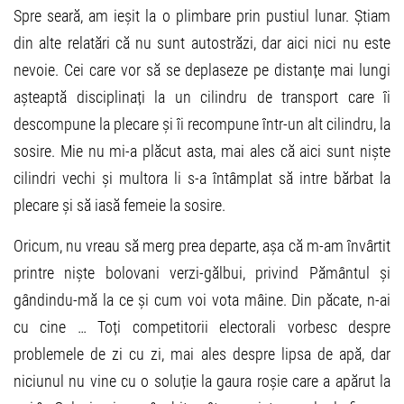
Spre seară, am ieșit la o plimbare prin pustiul lunar. Știam
din alte relatări că nu sunt autostrăzi, dar aici nici nu este
nevoie. Cei care vor să se deplaseze pe distanțe mai lungi
așteaptă disciplinați la un cilindru de transport care îi
descompune la plecare și îi recompune într-un alt cilindru, la
sosire. Mie nu mi-a plăcut asta, mai ales că aici sunt niște
cilindri vechi și multora li s-a întâmplat să intre bărbat la
plecare și să iasă femeie la sosire.
Oricum, nu vreau să merg prea departe, așa că m-am învârtit
printre niște bolovani verzi-gălbui, privind Pământul și
gândindu-mă la ce și cum voi vota mâine. Din păcate, n-ai
cu cine … Toți competitorii electorali vorbesc despre
problemele de zi cu zi, mai ales despre lipsa de apă, dar
niciunul nu vine cu o soluție la gaura roșie care a apărut la