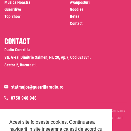
Muzica Noastra
Avanposturi
Guerrilive
Goodies
Top Show
Rețea
Contact
Contact
Radio Guerrilla
Str. G-ral Dimitrie Salmen, Nr. 20, Ap.7, Cod 021371,
Sector 2, Bucuresti.
statmajor@guerrillaradio.ro
0758 948 948
Termeni Si Conditii
Politica De Confidentialitate
Politica De Cookies
Date Companie
RADIO GUERRILLA SRL
Disclaimer SMS & WhatsApp
Informare Prelucrare Imagini
Acest site foloseste cookies.
Continuarea
Evenimente
Cod Deontologic
navigarii in site inseamna ca esti de acord cu