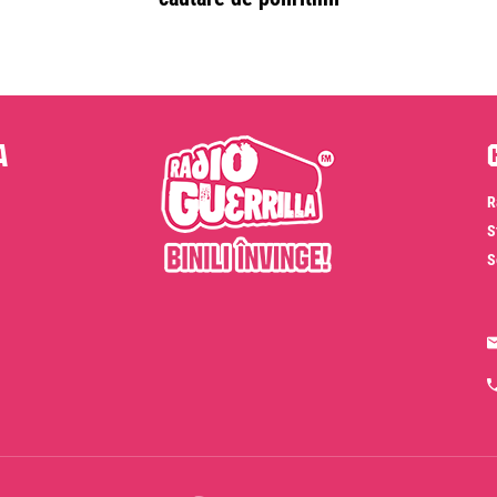
a
R
S
S