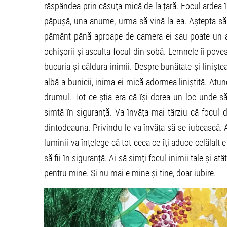
răspândea prin căsuța mică de la țară. Focul ardea în 
păpușă, una anume, urma să vină la ea. Aștepta să
pământ până aproape de camera ei sau poate un al
ochișorii și asculta focul din sobă. Lemnele îi poves
bucuria și căldura inimii. Despre bunătate și liniște
albă a bunicii, inima ei mică adormea liniștită. Atun
drumul. Tot ce știa era că își dorea un loc unde să
simtă în siguranță. Va învăța mai târziu că focul d
dintodeauna. Privindu-le va învăța să se iubească. A
luminii va înțelege că tot ceea ce îți aduce celălalt 
să fii în siguranță. Ai să simți focul inimii tale și a
pentru mine. Și nu mai e mine și tine, doar iubire.