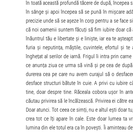
în toată această profundă tăcere de după, începea s
în sânge și apoi începea să se pună în mișcare adân
precizie unde să se așeze în corp pentru a se face si
că noi oamenii suntem făcuți să fim iubire doar că 
înăuntrul tău e libertate și e liniște, iar ea te așteap
furia și neputința, măștile, cuvintele, efortul și te
înghețat al serilor de iarnă. Frigul îi intra prin car
ce anunța ziua ce urma să vină și pe cea de după. E
durerea cea pe care nu avem curajul să o desface
desface structuri bătute în cuie. A privi cu iubire c
tine, doar despre tine. Răceala cobora ușor în ant
căutau privirea să le încălzească. Privirea ei către e
Doar atunci. Tot ceea ce simți, nu e altul ești doar t
crea tot ce îți apare în cale. Este doar lumea ta v
lumina din ele totul era ca în povești. Îi aminteau 