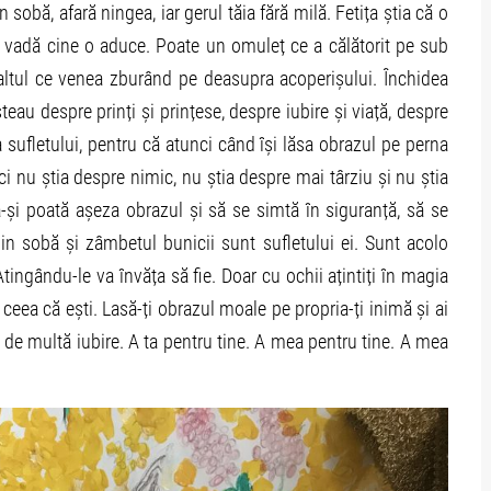
sobă, afară ningea, iar gerul tăia fără milă. Fetița știa că o
 vadă cine o aduce. Poate un omuleț ce a călătorit pe sub
tul ce venea zburând pe deasupra acoperișului. Închidea
teau despre prinți și prințese, despre iubire și viață, despre
a sufletului, pentru că atunci când își lăsa obrazul pe perna
ci nu știa despre nimic, nu știa despre mai târziu și nu știa
-și poată așeza obrazul și să se simtă în siguranță, să se
in sobă și zâmbetul bunicii sunt sufletului ei. Sunt acolo
tingându-le va învăța să fie. Doar cu ochii ațintiți în magia
e ceea că ești. Lasă-ți obrazul moale pe propria-ți inimă și ai
tât de multă iubire. A ta pentru tine. A mea pentru tine. A mea