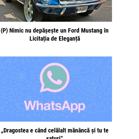
(P) Nimic nu depășește un Ford Mustang în
Licitația de Eleganță
„Dragostea e când celălalt mănâncă și tu te
saturi“