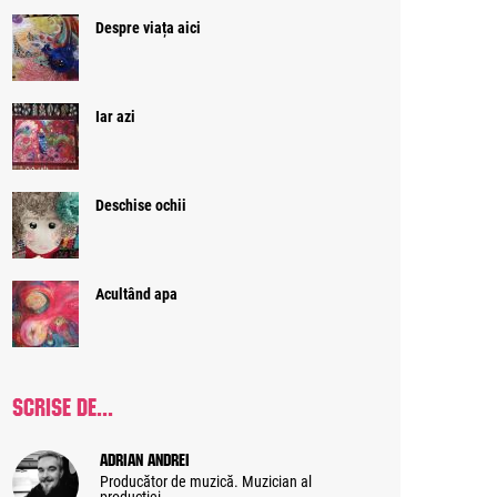
Despre viața aici
Iar azi
Deschise ochii
Acultând apa
SCRISE DE...
Adrian Andrei
Producător de muzică. Muzician al