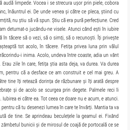
ă audă limpede. Vocea i se strecura ușor prin piele, cobora
c, înăuntrul ei. De unde venea și către ce pleca, știind cu
mțită, nu știu să vă spun. Știu că era pură perfecțiune. Cred
am deturnat-o jucându-ne visele. Atunci când ești în iubire
tă în tăcere să o vezi, să o simți, să o recunoști. Îți privește
 așteaptă tot acolo, în tăcere. Fetița privea luna prin vălul
ne răcorindu-i inima. Acolo, undeva între coaste, adia un vânt
rau zile în care, fetița știa asta deja, va durea. Va durea
m, pentru că a desface ce am construit e cel mai greu. A
ătre tine îți retează dorința de răzbunare și îți arată despre
ebrațe și de acolo se scurgea prin degete. Palmele reci îi
a. Iubirea ei către ea. Tot ceea ce doare nu e acum, e atunci.
u, pentru că tu desenezi lumea în care te învârți. Mantia ta va
rută de tine. Se aprindeau beculețele la geamul ei. Fixând
de zâmbetul bunicii și de mirosul de coajă de portocală ce se