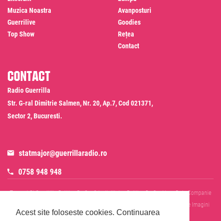
Muzica Noastra
Avanposturi
Guerrilive
Goodies
Top Show
Rețea
Contact
Contact
Radio Guerrilla
Str. G-ral Dimitrie Salmen, Nr. 20, Ap.7, Cod 021371,
Sector 2, Bucuresti.
statmajor@guerrillaradio.ro
0758 948 948
Termeni Si Conditii
Politica De Confidentialitate
Politica De Cookies
Date Companie
RADIO GUERRILLA SRL
Disclaimer SMS & WhatsApp
Informare Prelucrare Imagini
Acest site foloseste cookies.
Continuarea
Evenimente
Cod Deontologic