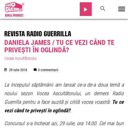
REVISTA RADIO GUERRILLA
DANIELA JAMES / TU CE VEZI CÂND TE
PRIVEȘTI ÎN OGLINDĂ?
Vocea Ascultătorului
29 iulie 2018
0 commentarii
La începutul săptămânii am lansat ce-a de-a doua temă a
noului sezon Vocea Ascultătorului, un demers Radio
Guerrilla pentru a face auzită și citită vocea voastră:
Tu ce
vezi când te privești în oglindă?
.
Concursul s-a încheiat azi, 29 iulie, ora 14:00. Cel mai bun