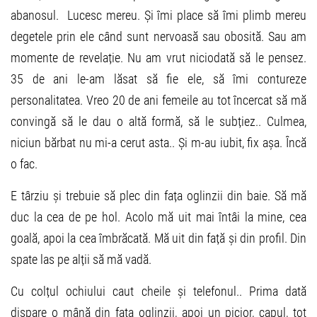
abanosul. Lucesc mereu. Și îmi place să îmi plimb mereu
degetele prin ele când sunt nervoasă sau obosită. Sau am
momente de revelație. Nu am vrut niciodată să le pensez.
35 de ani le-am lăsat să fie ele, să îmi contureze
personalitatea. Vreo 20 de ani femeile au tot încercat să mă
convingă să le dau o altă formă, să le subțiez.. Culmea,
niciun bărbat nu mi-a cerut asta.. Și m-au iubit, fix așa. Încă
o fac.
E târziu și trebuie să plec din fața oglinzii din baie. Să mă
duc la cea de pe hol. Acolo mă uit mai întâi la mine, cea
goală, apoi la cea îmbrăcată. Mă uit din față și din profil. Din
spate las pe alții să mă vadă.
Cu colțul ochiului caut cheile și telefonul.. Prima dată
dispare o mână din fața oglinzii, apoi un picior, capul, tot