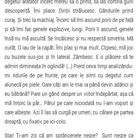
degetul arătător încerc mereu să o prind, să las cortina gurii
descoperită. Îmi place. Dinții strălucesc. Gândurile prind
curaj. Și trec la machiaj. Încerc să îmi ascund porii de pe față
și să îmi fac genele explozive, lungi. Porii îi ascund, genele
însă nu mă ascultă. Se încâlcesc și nu respectă simetria. Mă
curăț. O iau de la capăt. Îmi plac și mai mult. Clipesc, mă joc
cu buzele sus-jos și în lateral. Zâmbesc. E o plăcere să te
admiri dimineața în oglindă! (…) Pierd ceva timp analizându-
mi ridurile de pe frunte, pe care le simt cu degetul cum
alunecă pe piele. Oare câți ani le mai ia până devin adânci și
eu bătrână? Pare un gând despre un viitor îndepărtat, așa că
mă întorc la păr… Părul pe care niciodată nu l-am vopsit și
care albește. Azi îl las să curgă pe umeri, cu cărare pe partea
dreaptă, cu fixativ pe ici-colo.
Stai! Ți-am zis că am sprâncenele negre? Sunt negre ca