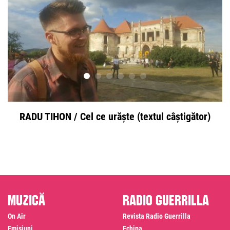
RADU TIHON / Cel ce urăște (textul câștigător)
Muzică
Radio Guerrilla
On Air
Revista Radio Guerrilla
Emisiuni
Echipa