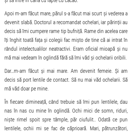
și să intre în cana cu lapte cu cacao.
Apoi m-am făcut mare, părul s-a făcut mai scurt și vederea a
devenit slabă. Doctorul a recomandat ochelari, iar părinții au
decis să îmi cumpere rame tip bufniță. Rame din acelea care
îți înghit toată fața și colegii fac mișto de tine că ai intrat în
rândul intelectualilor neatractivi. Eram oficial mioapă și nu
mă mai vedeam în oglindă fără să îmi văd și ochelarii oribili.
Dar…m-am făcut și mai mare. Am devenit femeie. Și am
decis să port lentile de contact. Să nu mai văd ochelarii. Să
mă văd doar pe mine.
În fiecare dimineață, când trebuie să îmi pun lentilele, dau
nas în nas cu mine în oglindă. Ochi mici de somn, riduri,
niște rimel spoit spre tâmple, păr ciufulit.. Odată ce pun
lentilele, ochii mi se fac de căprioară. Mari, pătrunzători,