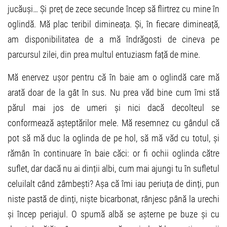
jucăuși… Și preț de zece secunde încep să flirtrez cu mine în
oglindă. Mă plac teribil dimineața. Și, în fiecare dimineață,
am disponibilitatea de a mă îndrăgosti de cineva pe
parcursul zilei, din prea multul entuziasm față de mine.
Mă enervez ușor pentru că în baie am o oglindă care mă
arată doar de la gât în sus. Nu prea văd bine cum îmi stă
părul mai jos de umeri și nici dacă decolteul se
conformează așteptărilor mele. Mă resemnez cu gândul că
pot să mă duc la oglinda de pe hol, să mă văd cu totul, și
rămân în continuare în baie căci: or fi ochii oglinda către
suflet, dar dacă nu ai dinții albi, cum mai ajungi tu în sufletul
celuilalt când zâmbești? Așa că îmi iau periuța de dinți, pun
niste pastă de dinți, niște bicarbonat, rânjesc până la urechi
și încep periajul. O spumă albă se așterne pe buze și cu