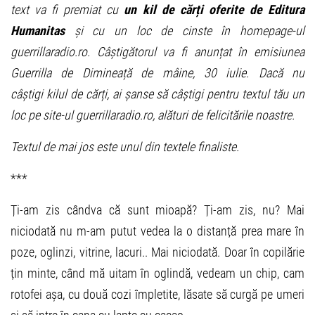
text va fi premiat cu
un kil de cărți oferite de Editura
Humanitas
și cu un loc de cinste în homepage-ul
guerrillaradio.ro. Câștigătorul va fi anunțat în emisiunea
Guerrilla de Dimineață de mâine, 30 iulie. Dacă nu
câștigi kilul de cărți, ai șanse să câștigi pentru textul tău un
loc pe site-ul guerrillaradio.ro, alături de felicitările noastre.
Textul de mai jos este unul din textele finaliste.
***
Ți-am zis cândva că sunt mioapă? Ți-am zis, nu? Mai
niciodată nu m-am putut vedea la o distanță prea mare în
poze, oglinzi, vitrine, lacuri.. Mai niciodată. Doar în copilărie
țin minte, când mă uitam în oglindă, vedeam un chip, cam
rotofei așa, cu două cozi împletite, lăsate să curgă pe umeri