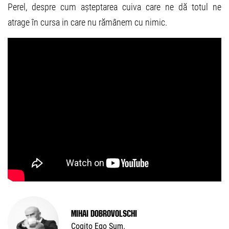
Perel, despre cum așteptarea cuiva care ne dă totul ne
atrage în cursa in care nu rămânem cu nimic.
Mihai Dobrovolschi
Cogito Ego Sum.