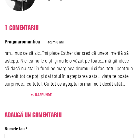
1 comentariu
Pragmaromantica
acum 8 ani
hm… nuș ce să zic…îmi place Esther dar cred că uneori merită să
aștepți. Nici ea nu le-o ști și nu le-o văzut pe toate… mă gândesc
că dacă nu stai în fund pe marginea drumului ci faci totul pentru a
devenit tot ce poți și dai totul în așteptarea asta… viața te poate
surprinde… cu totul. Cu tot ce așteptai și mai mult decât atât…
RASPUNDE
Adaugă un comentariu
Numele tau *